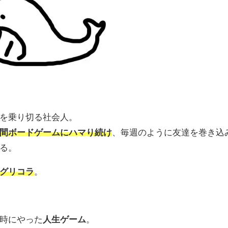
を乗り切る社会人。
間ボードゲームにハマり続け
、毎週のように友達を巻き込
る。
グリコラ
。
時にやった
人生ゲーム
。