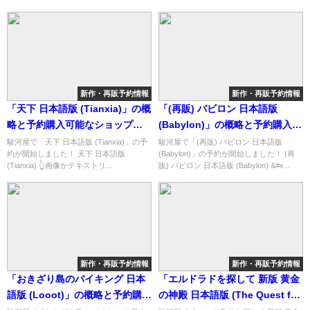
介！
新作・再販予約情報
新作・再販予約情報
「天下 日本語版 (Tianxia)」の概
「(再販) バビロン 日本語版
略と予約購入可能なショップ紹
(Babylon)」の概略と予約購入可
介！
能なショップ紹介！
駿河屋で「天下 日本語版 (Tianxia)」の予
駿河屋で「(再販) バビロン 日本語版
約が開始しました！ 天下 日本語版
(Babylon)」の予約が開始しました！ (再
(Tianxia) 👆画像かテキストリ...
販) バビロン 日本語版 (Babylon) &#x...
新作・再販予約情報
新作・再販予約情報
「おきざり島のバイキング 日本
「エルドラドを探して 新版 黄金
語版 (Looot)」の概略と予約購入
の神殿 日本語版 (The Quest for