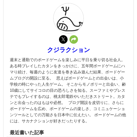
クジラクション
週末と通勤でのボードゲームを楽しみに平日を乗り切る社会人。
ある時プレイしたカタンをきっかけに、五年間ボードゲームにハ
マり続け、毎週のように友達を巻き込み遊んだ結果、ボードゲー
ムブログの開設に至る。 思えばボードゲームとの出会いは、小
学校の時にやった人生ゲーム。 そこからモノポリーと出会い、齢
10歳にしてサイコロの目の恐ろしさを知る。スーファミやプレス
テでもプレイするのは、桃太郎電鉄やいただきストリート。カタ
ンと出会ったのはもはや必然。 ブログ開設を皮切りに、さらに
ボードゲームを広め、ボードゲームの楽しさ、コミニュケーショ
ンツールとしての万能さを日本中に伝えたい。 ボードゲームの他
には、サカナクションが好きだったりする。
最近書いた記事