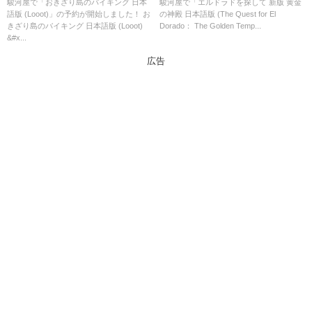
可能なショップ紹介！
El Dorado： The Golden
駿河屋で「おきざり島のバイキング 日本
駿河屋で「エルドラドを探して 新版 黄金
語版 (Looot)」の予約が開始しました！ お
の神殿 日本語版 (The Quest for El
Temples)」の概略と予約購入可
きざり島のバイキング 日本語版 (Looot)
Dorado： The Golden Temp...
能なショップ紹介！
&#x...
広告