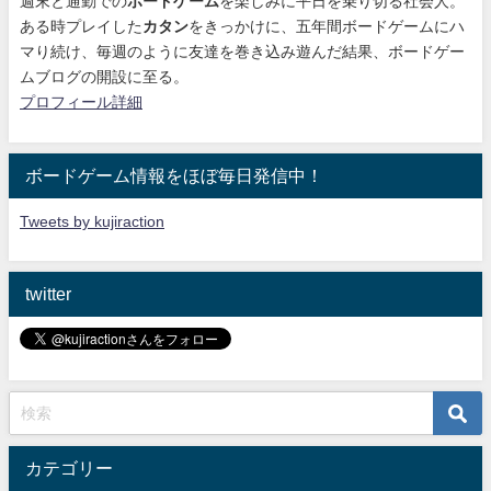
週末と通勤での
ボードゲーム
を楽しみに平日を乗り切る社会人。
ある時プレイした
カタン
をきっかけに、
五年間ボードゲームにハ
マり続け
、毎週のように友達を巻き込み遊んだ結果、ボードゲー
ムブログの開設に至る。
プロフィール詳細
ボードゲーム情報をほぼ毎日発信中！
Tweets by kujiraction
twitter
カテゴリー