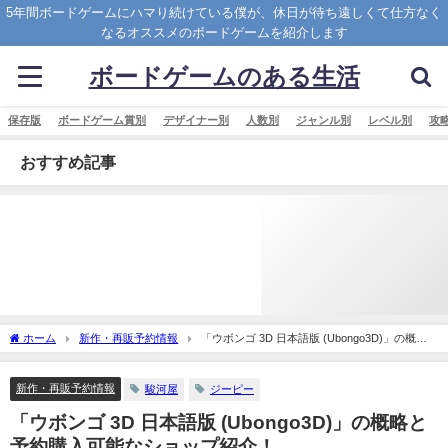
5年間ボードゲームにハマり続けている僕が、休日が待ち遠しくて仕方なく
なるオススメのボードゲームを紹介します
ボードゲームのある生活
保存版
ボードゲーム賞別
デザイナー別
人数別
ジャンル別
レベル別
攻
おすすめ記事
ホーム
新作・再販予約情報
「ウボンゴ 3D 日本語版 (Ubongo3D)」の概略
と予約購入可能なショップ紹介！
新作・再販予約情報
駿河屋
ジーピー
「ウボンゴ 3D 日本語版 (Ubongo3D)」の概略と
予約購入可能なショップ紹介！