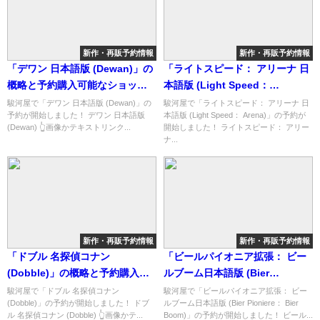
新作・再販予約情報
新作・再販予約情報
「デワン 日本語版 (Dewan)」の
「ライトスピード： アリーナ 日
概略と予約購入可能なショップ
本語版 (Light Speed：
紹介！
Arena)」の概略と予約購入可能
駿河屋で「デワン 日本語版 (Dewan)」の
駿河屋で「ライトスピード： アリーナ 日
予約が開始しました！ デワン 日本語版
本語版 (Light Speed： Arena)」の予約が
なショップ紹介！
(Dewan) 👆画像かテキストリンク...
開始しました！ ライトスピード： アリー
ナ...
新作・再販予約情報
新作・再販予約情報
「ドブル 名探偵コナン
「ビールパイオニア拡張： ビー
(Dobble)」の概略と予約購入可
ルブーム日本語版 (Bier
能なショップ紹介！
Pioniere： Bier Boom)」の概略
駿河屋で「ドブル 名探偵コナン
駿河屋で「ビールパイオニア拡張： ビー
(Dobble)」の予約が開始しました！ ドブ
ルブーム日本語版 (Bier Pioniere： Bier
と予約購入可能なショップ紹
ル 名探偵コナン (Dobble) 👆画像かテ...
Boom)」の予約が開始しました！ ビール...