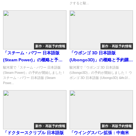
クすると駿...
新作・再販予約情報
新作・再販予約情報
「スチーム・パワー 日本語版
「ウボンゴ 3D 日本語版
(Steam Power)」の概略と予約
(Ubongo3D)」の概略と予約購入
購入可能なショップ紹介！
可能なショップ紹介！
駿河屋で「スチーム・パワー 日本語版
駿河屋で「ウボンゴ 3D 日本語版
(Steam Power)」の予約が開始しました！
(Ubongo3D)」の予約が開始しました！ ウ
スチーム・パワー 日本語版 (Steam
ボンゴ 3D 日本語版 (Ubongo3D) &#x1f...
Powe...
新作・再販予約情報
新作・再販予約情報
「ドクタースクリブル 日本語版
「ウイングスパン拡張：中南米