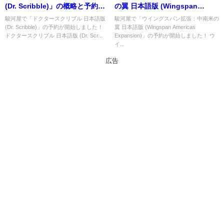
(Dr. Scribble)」の概略と予約購
の翼 日本語版 (Wingspan
入可能なショップ紹介！
Americas Expansion)」の概略
駿河屋で「ドクタースクリブル 日本語版
駿河屋で「ウイングスパン拡張：中南米の
(Dr. Scribble)」の予約が開始しました！
翼 日本語版 (Wingspan Americas
と予約購入可能なショップ紹
ドクタースクリブル 日本語版 (Dr. Scr...
Expansion)」の予約が開始しました！ ウ
介！
イ...
広告