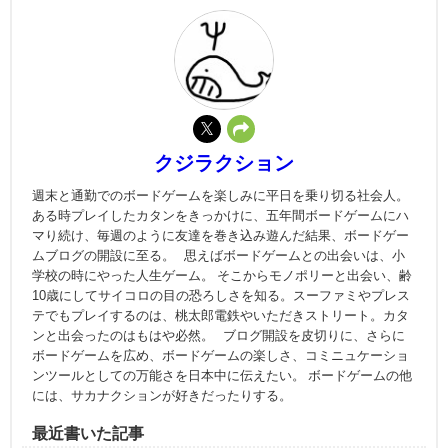
クジラクション
週末と通勤でのボードゲームを楽しみに平日を乗り切る社会人。
ある時プレイしたカタンをきっかけに、五年間ボードゲームにハ
マり続け、毎週のように友達を巻き込み遊んだ結果、ボードゲー
ムブログの開設に至る。 思えばボードゲームとの出会いは、小
学校の時にやった人生ゲーム。 そこからモノポリーと出会い、齢
10歳にしてサイコロの目の恐ろしさを知る。スーファミやプレス
テでもプレイするのは、桃太郎電鉄やいただきストリート。カタ
ンと出会ったのはもはや必然。 ブログ開設を皮切りに、さらに
ボードゲームを広め、ボードゲームの楽しさ、コミニュケーショ
ンツールとしての万能さを日本中に伝えたい。 ボードゲームの他
には、サカナクションが好きだったりする。
最近書いた記事