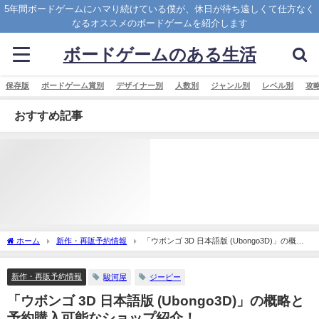
5年間ボードゲームにハマり続けている僕が、休日が待ち遠しくて仕方なく
なるオススメのボードゲームを紹介します
ボードゲームのある生活
保存版
ボードゲーム賞別
デザイナー別
人数別
ジャンル別
レベル別
攻
おすすめ記事
ホーム
新作・再販予約情報
「ウボンゴ 3D 日本語版 (Ubongo3D)」の概略
と予約購入可能なショップ紹介！
新作・再販予約情報
駿河屋
ジーピー
「ウボンゴ 3D 日本語版 (Ubongo3D)」の概略と
予約購入可能なショップ紹介！