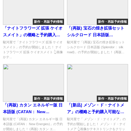
新作・再販予約情報
新作・再販予約情報
「ナイトフラワーズ 拡張 ケイオ
「(再販) 宝石の煌き拡張セット
スメイト」の概略と予約購入可
シルクロード 日本語版
能なショップ紹介！
(Splendor： silk road)」の概略
駿河屋で「ナイトフラワーズ 拡張 ケイオ
駿河屋で「(再販) 宝石の煌き拡張セット
スメイト」の予約が開始しました！ ナイ
シルクロード 日本語版 (Splendor： silk
と予約購入可能なショップ紹
トフラワーズ 拡張 ケイオスメイト 👆画像
road)」の予約が開始しました！ (再販...
介！
かテ...
新作・再販予約情報
新作・再販予約情報
「(再販) カタン エネルギー版 日
「[新品] メゾン・ド・ナイトメ
本語版 (CATAN： New
ア」の概略と予約購入可能なシ
Energies)」の概略と予約購入可
ョップ紹介！
駿河屋で「(再販) カタン エネルギー版 日
駿河屋で「 メゾン・ド・ナイトメア」の
本語版 (CATAN： New Energies)」の予約
予約が開始しました！ メゾン・ド・ナイ
能なショップ紹介！
が開始しました！ (再販) カタン エ...
トメア 👆画像かテキストリンクをクリッ