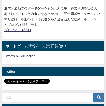
週末と通勤での
ボードゲーム
を楽しみに平日を乗り切る社会人。
ある時プレイした
カタン
をきっかけに、
五年間ボードゲームにハ
マり続け
、毎週のように友達を巻き込み遊んだ結果、ボードゲー
ムブログの開設に至る。
プロフィール詳細
ボードゲーム情報をほぼ毎日発信中！
Tweets by kujiraction
twitter