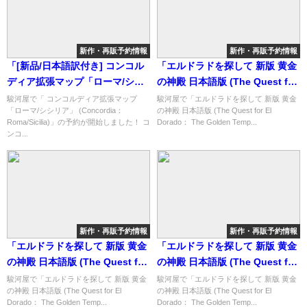
新作・再販予約情報
新作・再販予約情報
「[新品/日本語訳付き] コンコル
「エルドラドを探して 新版 黄金
ディア拡張マップ「ローマ/シシ
の神殿 日本語版 (The Quest for
リア」 (Concordia：
El Dorado： The Golden
駿河屋で「 コンコルディア拡張マップ
駿河屋で「エルドラドを探して 新版 黄金
「ローマ/シシリア」 (Concordia：
の神殿 日本語版 (The Quest for El
Roma/Sicilia)」の概略と予約購
Temples)」の概略と予約購入可
Roma/Sicilia)」の予約が開始しました！ コ
Dorado： The Golden Temp...
入可能なショップ紹介！
能なショップ紹介！
ンコ...
新作・再販予約情報
新作・再販予約情報
「エルドラドを探して 新版 黄金
「エルドラドを探して 新版 黄金
の神殿 日本語版 (The Quest for
の神殿 日本語版 (The Quest for
El Dorado： The Golden
El Dorado： The Golden
駿河屋で「エルドラドを探して 新版 黄金
駿河屋で「エルドラドを探して 新版 黄金
の神殿 日本語版 (The Quest for El
の神殿 日本語版 (The Quest for El
Temples)」の概略と予約購入可
Temples)」の概略と予約購入可
Dorado： The Golden Temp...
Dorado： The Golden Temp...