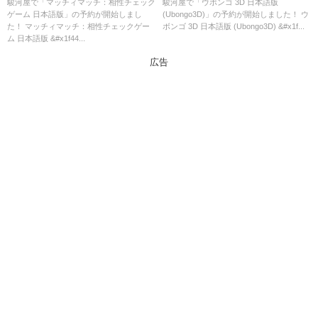
約購入可能なショップ紹介！
可能なショップ紹介！
駿河屋で「マッチィマッチ：相性チェック
駿河屋で「ウボンゴ 3D 日本語版
ゲーム 日本語版」の予約が開始しまし
(Ubongo3D)」の予約が開始しました！ ウ
た！ マッチィマッチ：相性チェックゲー
ボンゴ 3D 日本語版 (Ubongo3D) &#x1f...
ム 日本語版 &#x1f44...
広告