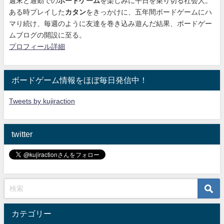
週末と通勤での
ボードゲーム
を楽しみに平日を乗り切る社会人。
ある時プレイした
カタン
をきっかけに、
五年間ボードゲームにハ
マり続け
、毎週のように友達を巻き込み遊んだ結果、ボードゲー
ムブログの開設に至る。
プロフィール詳細
ボードゲーム情報をほぼ毎日発信中！
Tweets by kujiraction
twitter
カテゴリー