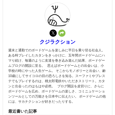
クジラクション
週末と通勤でのボードゲームを楽しみに平日を乗り切る社会人。
ある時プレイしたカタンをきっかけに、五年間ボードゲームにハ
マり続け、毎週のように友達を巻き込み遊んだ結果、ボードゲー
ムブログの開設に至る。 思えばボードゲームとの出会いは、小
学校の時にやった人生ゲーム。 そこからモノポリーと出会い、齢
10歳にしてサイコロの目の恐ろしさを知る。スーファミやプレス
テでもプレイするのは、桃太郎電鉄やいただきストリート。カタ
ンと出会ったのはもはや必然。 ブログ開設を皮切りに、さらに
ボードゲームを広め、ボードゲームの楽しさ、コミニュケーショ
ンツールとしての万能さを日本中に伝えたい。 ボードゲームの他
には、サカナクションが好きだったりする。
最近書いた記事