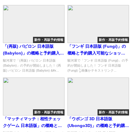
能なショップ紹介！
能なショップ紹介！
新作・再販予約情報
新作・再販予約情報
「(再販) バビロン 日本語版
「フンギ 日本語版 (Fungi)」の
(Babylon)」の概略と予約購入可
概略と予約購入可能なショップ
能なショップ紹介！
紹介！
駿河屋で「(再販) バビロン 日本語版
駿河屋で「フンギ 日本語版 (Fungi)」の予
(Babylon)」の予約が開始しました！ (再
約が開始しました！ フンギ 日本語版
販) バビロン 日本語版 (Babylon) &#x...
(Fungi) 👆画像かテキストリンク...
新作・再販予約情報
新作・再販予約情報
「マッチィマッチ：相性チェッ
「ウボンゴ 3D 日本語版
クゲーム 日本語版」の概略と予
(Ubongo3D)」の概略と予約購入