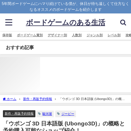
5年間ボードゲームにハマり続けている僕が、休日が待ち遠しくて仕方なく
なるオススメのボードゲームを紹介します
ボードゲームのある生活
保存版
ボードゲーム賞別
デザイナー別
人数別
ジャンル別
レベル別
攻
おすすめ記事
ホーム
新作・再販予約情報
「ウボンゴ 3D 日本語版 (Ubongo3D)」の概略
と予約購入可能なショップ紹介！
新作・再販予約情報
駿河屋
ジーピー
「ウボンゴ 3D 日本語版 (Ubongo3D)」の概略と
予約購入可能なショップ紹介！