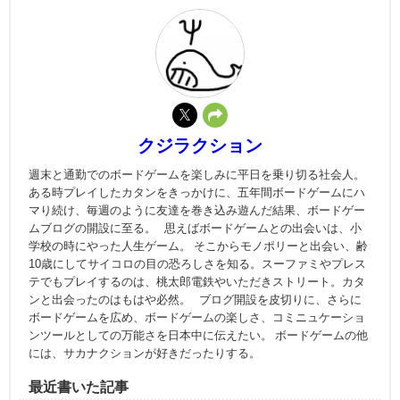
クジラクション
週末と通勤でのボードゲームを楽しみに平日を乗り切る社会人。
ある時プレイしたカタンをきっかけに、五年間ボードゲームにハ
マり続け、毎週のように友達を巻き込み遊んだ結果、ボードゲー
ムブログの開設に至る。 思えばボードゲームとの出会いは、小
学校の時にやった人生ゲーム。 そこからモノポリーと出会い、齢
10歳にしてサイコロの目の恐ろしさを知る。スーファミやプレス
テでもプレイするのは、桃太郎電鉄やいただきストリート。カタ
ンと出会ったのはもはや必然。 ブログ開設を皮切りに、さらに
ボードゲームを広め、ボードゲームの楽しさ、コミニュケーショ
ンツールとしての万能さを日本中に伝えたい。 ボードゲームの他
には、サカナクションが好きだったりする。
最近書いた記事