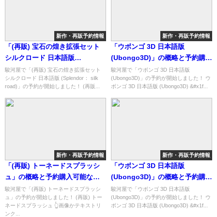
新作・再販予約情報
新作・再販予約情報
「(再販) 宝石の煌き拡張セット
「ウボンゴ 3D 日本語版
シルクロード 日本語版
(Ubongo3D)」の概略と予約購入
(Splendor： silk road)」の概略
可能なショップ紹介！
駿河屋で「(再販) 宝石の煌き拡張セット
駿河屋で「ウボンゴ 3D 日本語版
シルクロード 日本語版 (Splendor： silk
(Ubongo3D)」の予約が開始しました！ ウ
と予約購入可能なショップ紹
road)」の予約が開始しました！ (再販...
ボンゴ 3D 日本語版 (Ubongo3D) &#x1f...
介！
新作・再販予約情報
新作・再販予約情報
「(再販) トーネードスプラッシ
「ウボンゴ 3D 日本語版
ュ」の概略と予約購入可能なシ
(Ubongo3D)」の概略と予約購入
ョップ紹介！
可能なショップ紹介！
駿河屋で「(再販) トーネードスプラッシ
駿河屋で「ウボンゴ 3D 日本語版
ュ」の予約が開始しました！ (再販) トー
(Ubongo3D)」の予約が開始しました！ ウ
ネードスプラッシュ 👆画像かテキストリ
ボンゴ 3D 日本語版 (Ubongo3D) &#x1f...
ンク...