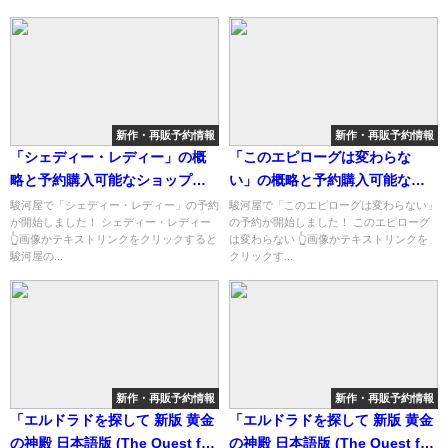
新作・再販予約情報
新作・再販予約情報
「シェディー・レディー」の概
「このエピローグは変わらな
略と予約購入可能なショップ紹
い」の概略と予約購入可能なシ
介！
ョップ紹介！
駿河屋で「シェディー・レディー」の予約
駿河屋で「このエピローグは変わらない」
が開始しました！ シェディー・レディー
の予約が開始しました！ このエピローグ
👆画像かテキストリンクをクリックすると
は変わらない 👆画像かテキストリンクを
駿河屋の...
クリックす...
新作・再販予約情報
新作・再販予約情報
「エルドラドを探して 新版 黄金
「エルドラドを探して 新版 黄金
の神殿 日本語版 (The Quest for
の神殿 日本語版 (The Quest for