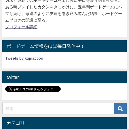
週末と通勤での
ボードゲーム
を楽しみに平日を乗り切る社会人。
ある時プレイした
カタン
をきっかけに、
五年間ボードゲームにハ
マり続け
、毎週のように友達を巻き込み遊んだ結果、ボードゲー
ムブログの開設に至る。
プロフィール詳細
ボードゲーム情報をほぼ毎日発信中！
Tweets by kujiraction
twitter
カテゴリー