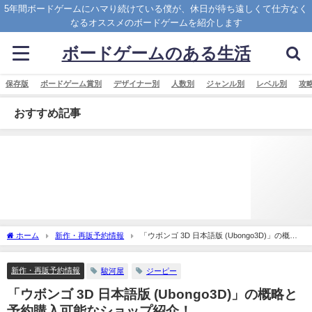
5年間ボードゲームにハマり続けている僕が、休日が待ち遠しくて仕方なく
なるオススメのボードゲームを紹介します
ボードゲームのある生活
保存版
ボードゲーム賞別
デザイナー別
人数別
ジャンル別
レベル別
攻
おすすめ記事
ホーム
新作・再販予約情報
「ウボンゴ 3D 日本語版 (Ubongo3D)」の概略
と予約購入可能なショップ紹介！
新作・再販予約情報
駿河屋
ジーピー
「ウボンゴ 3D 日本語版 (Ubongo3D)」の概略と
予約購入可能なショップ紹介！