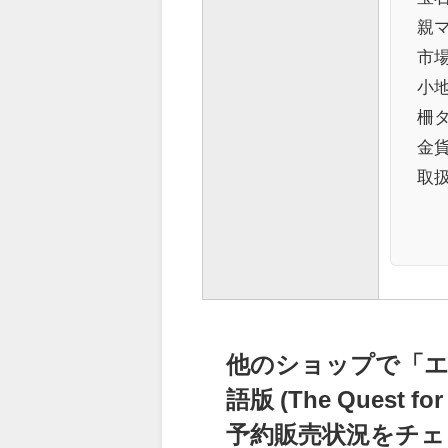
親
市場
小地
柵
金
取
他のショップで「エ
語版 (The Quest fo
予約販売状況をチェ