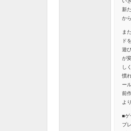
い
新
か
ま
ド
遊
が
し
慣
ー
前
よ
■ゲ
プレ