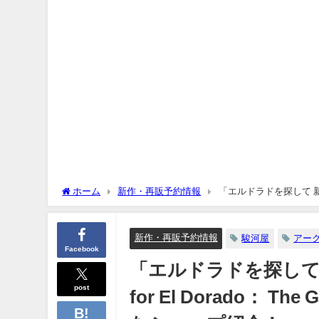
ホーム
新作・再販予約情報
「エルドラドを探して 新版 黄金
と予約購入可能なショップ紹介！
新作・再販予約情報
駿河屋
アー
Facebook
「エルドラドを探して 新版
post
for El Dorado： T