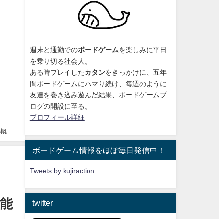
週末と通勤での
ボードゲーム
を楽しみに平日
を乗り切る社会人。
ある時プレイした
カタン
をきっかけに、
五年
間ボードゲームにハマり続け
、毎週のように
友達を巻き込み遊んだ結果、ボードゲームブ
ログの開設に至る。
プロフィール詳細
」の概略
ボードゲーム情報をほぼ毎日発信中！
Tweets by kujiraction
可能
twitter