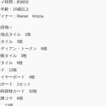
イ時間：約60分
年齢：10歳以上
イナー：Reiner Knizia
内容物＞
発地点タイル 1枚
形タイル 3枚
ーディアン・トークン 8個
神殿タイル 3枚
害タイル 6枚
ド 12枚
レイヤーボード 4枚
場ボード 1セット
始時探検カード 32枚
検隊コマ 8個
 12個