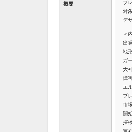
プレ
概要
対象
デザ
＜
出
地
ガ
大
障
エル
プ
市
開
探
宝石