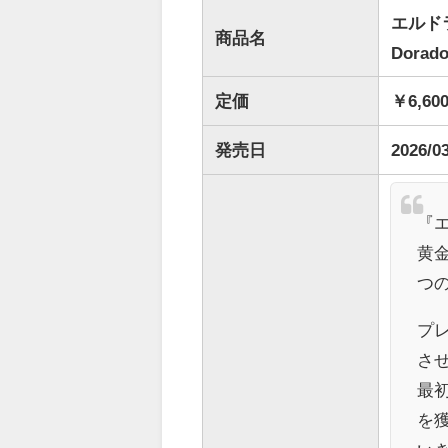
エルドラ
商品名
Dorado
定価
￥6,60
発売日
2026/0
『
黄
つ
プ
さ
最
を