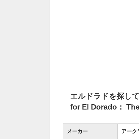
エルドラドを探して 新
for El Dorado： T
メーカー
アーク