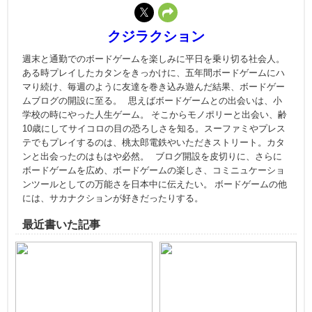
クジラクション
週末と通勤でのボードゲームを楽しみに平日を乗り切る社会人。
ある時プレイしたカタンをきっかけに、五年間ボードゲームにハ
マり続け、毎週のように友達を巻き込み遊んだ結果、ボードゲー
ムブログの開設に至る。 思えばボードゲームとの出会いは、小
学校の時にやった人生ゲーム。 そこからモノポリーと出会い、齢
10歳にしてサイコロの目の恐ろしさを知る。スーファミやプレス
テでもプレイするのは、桃太郎電鉄やいただきストリート。カタ
ンと出会ったのはもはや必然。 ブログ開設を皮切りに、さらに
ボードゲームを広め、ボードゲームの楽しさ、コミニュケーショ
ンツールとしての万能さを日本中に伝えたい。 ボードゲームの他
には、サカナクションが好きだったりする。
最近書いた記事