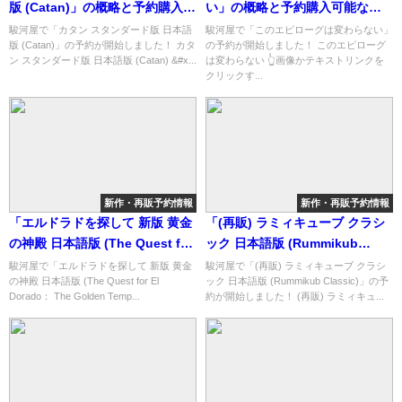
版 (Catan)」の概略と予約購入可
い」の概略と予約購入可能なシ
能なショップ紹介！
ョップ紹介！
駿河屋で「カタン スタンダード版 日本語
駿河屋で「このエピローグは変わらない」
版 (Catan)」の予約が開始しました！ カタ
の予約が開始しました！ このエピローグ
ン スタンダード版 日本語版 (Catan) &#x...
は変わらない 👆画像かテキストリンクを
クリックす...
新作・再販予約情報
新作・再販予約情報
「エルドラドを探して 新版 黄金
「(再販) ラミィキューブ クラシ
の神殿 日本語版 (The Quest for
ック 日本語版 (Rummikub
El Dorado： The Golden
Classic)」の概略と予約購入可能
駿河屋で「エルドラドを探して 新版 黄金
駿河屋で「(再販) ラミィキューブ クラシ
の神殿 日本語版 (The Quest for El
ック 日本語版 (Rummikub Classic)」の予
Temples)」の概略と予約購入可
なショップ紹介！
Dorado： The Golden Temp...
約が開始しました！ (再販) ラミィキュ...
能なショップ紹介！