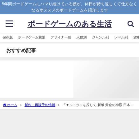
5年間ボードゲームにハマり続けている僕が、休日が待ち遠しくて仕方なく
なるオススメのボードゲームを紹介します
ボードゲームのある生活
保存版
ボードゲーム賞別
デザイナー別
人数別
ジャンル別
レベル別
攻
おすすめ記事
ホーム
新作・再販予約情報
「エルドラドを探して 新版 黄金の神殿 日本語
版 (The Quest for El Dorado： The Golden Temples)」の概略と予約購入可能なショッ
プ紹介！