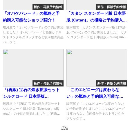
新作・再販予約情報
新作・再販予約情報
「オバケパレード」の概略と予
「カタン スタンダード版 日本語
約購入可能なショップ紹介！
版 (Catan)」の概略と予約購入可
能なショップ紹介！
駿河屋で「オバケパレード」の予約が開始
駿河屋で「カタン スタンダード版 日本語
しました！ オバケパレード 👆画像かテキ
版 (Catan)」の予約が開始しました！ カタ
ストリンクをクリックすると駿河屋の商品
ン スタンダード版 日本語版 (Catan) &#x...
ページに...
新作・再販予約情報
新作・再販予約情報
「(再販) 宝石の煌き拡張セット
「このエピローグは変わらな
シルクロード 日本語版
い」の概略と予約購入可能なシ
(Splendor： silk road)」の概略
ョップ紹介！
駿河屋で「(再販) 宝石の煌き拡張セット
駿河屋で「このエピローグは変わらない」
シルクロード 日本語版 (Splendor： silk
の予約が開始しました！ このエピローグ
と予約購入可能なショップ紹
road)」の予約が開始しました！ (再販...
は変わらない 👆画像かテキストリンクを
介！
クリックす...
広告