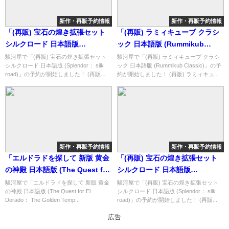
新作・再販予約情報
新作・再販予約情報
「(再販) 宝石の煌き拡張セット
「(再販) ラミィキューブ クラシ
シルクロード 日本語版
ック 日本語版 (Rummikub
(Splendor： silk road)」の概略
Classic)」の概略と予約購入可能
駿河屋で「(再販) 宝石の煌き拡張セット
駿河屋で「(再販) ラミィキューブ クラシ
シルクロード 日本語版 (Splendor： silk
ック 日本語版 (Rummikub Classic)」の予
と予約購入可能なショップ紹
なショップ紹介！
road)」の予約が開始しました！ (再販...
約が開始しました！ (再販) ラミィキュ...
介！
新作・再販予約情報
新作・再販予約情報
「エルドラドを探して 新版 黄金
「(再販) 宝石の煌き拡張セット
の神殿 日本語版 (The Quest for
シルクロード 日本語版
El Dorado： The Golden
(Splendor： silk road)」の概略
駿河屋で「エルドラドを探して 新版 黄金
駿河屋で「(再販) 宝石の煌き拡張セット
の神殿 日本語版 (The Quest for El
シルクロード 日本語版 (Splendor： silk
Temples)」の概略と予約購入可
と予約購入可能なショップ紹
Dorado： The Golden Temp...
road)」の予約が開始しました！ (再販...
能なショップ紹介！
介！
広告