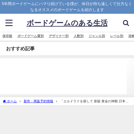
5年間ボードゲームにハマり続けている僕が、休日が待ち遠しくて仕方なく
なるオススメのボードゲームを紹介します
ボードゲームのある生活
保存版
ボードゲーム賞別
デザイナー別
人数別
ジャンル別
レベル別
攻
おすすめ記事
ホーム
新作・再販予約情報
「エルドラドを探して 新版 黄金の神殿 日本語
版 (The Quest for El Dorado： The Golden Temples)」の概略と予約購入可能なショッ
プ紹介！