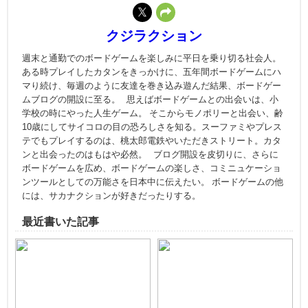
クジラクション
週末と通勤でのボードゲームを楽しみに平日を乗り切る社会人。
ある時プレイしたカタンをきっかけに、五年間ボードゲームにハ
マり続け、毎週のように友達を巻き込み遊んだ結果、ボードゲー
ムブログの開設に至る。 思えばボードゲームとの出会いは、小
学校の時にやった人生ゲーム。 そこからモノポリーと出会い、齢
10歳にしてサイコロの目の恐ろしさを知る。スーファミやプレス
テでもプレイするのは、桃太郎電鉄やいただきストリート。カタ
ンと出会ったのはもはや必然。 ブログ開設を皮切りに、さらに
ボードゲームを広め、ボードゲームの楽しさ、コミニュケーショ
ンツールとしての万能さを日本中に伝えたい。 ボードゲームの他
には、サカナクションが好きだったりする。
最近書いた記事