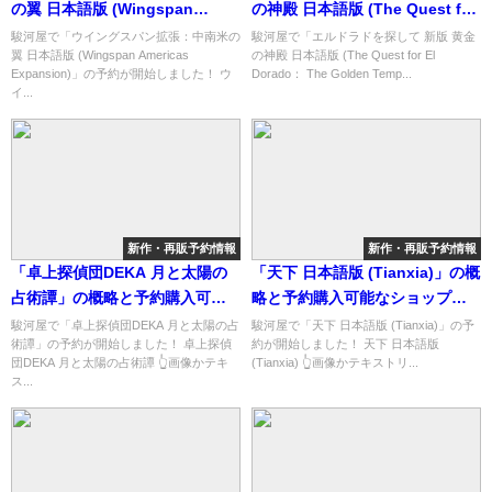
の翼 日本語版 (Wingspan
の神殿 日本語版 (The Quest for
Americas Expansion)」の概略
El Dorado： The Golden
駿河屋で「ウイングスパン拡張：中南米の
駿河屋で「エルドラドを探して 新版 黄金
翼 日本語版 (Wingspan Americas
の神殿 日本語版 (The Quest for El
と予約購入可能なショップ紹
Temples)」の概略と予約購入可
Expansion)」の予約が開始しました！ ウ
Dorado： The Golden Temp...
介！
能なショップ紹介！
イ...
新作・再販予約情報
新作・再販予約情報
「卓上探偵団DEKA 月と太陽の
「天下 日本語版 (Tianxia)」の概
占術譚」の概略と予約購入可能
略と予約購入可能なショップ紹
なショップ紹介！
介！
駿河屋で「卓上探偵団DEKA 月と太陽の占
駿河屋で「天下 日本語版 (Tianxia)」の予
術譚」の予約が開始しました！ 卓上探偵
約が開始しました！ 天下 日本語版
団DEKA 月と太陽の占術譚 👆画像かテキ
(Tianxia) 👆画像かテキストリ...
ス...