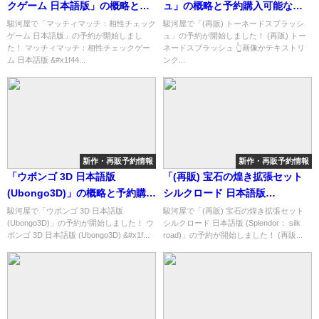
クゲーム 日本語版」の概略と予
ュ」の概略と予約購入可能なシ
約購入可能なショップ紹介！
ョップ紹介！
駿河屋で「マッチィマッチ：相性チェック
駿河屋で「(再販) トーネードスプラッシ
ゲーム 日本語版」の予約が開始しまし
ュ」の予約が開始しました！ (再販) トー
た！ マッチィマッチ：相性チェックゲー
ネードスプラッシュ 👆画像かテキストリ
ム 日本語版 &#x1f44...
ンク...
新作・再販予約情報
新作・再販予約情報
「ウボンゴ 3D 日本語版
「(再販) 宝石の煌き拡張セット
(Ubongo3D)」の概略と予約購入
シルクロード 日本語版
可能なショップ紹介！
(Splendor： silk road)」の概略
駿河屋で「ウボンゴ 3D 日本語版
駿河屋で「(再販) 宝石の煌き拡張セット
(Ubongo3D)」の予約が開始しました！ ウ
シルクロード 日本語版 (Splendor： silk
と予約購入可能なショップ紹
ボンゴ 3D 日本語版 (Ubongo3D) &#x1f...
road)」の予約が開始しました！ (再販...
介！