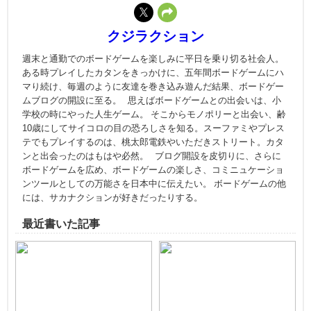
クジラクション
週末と通勤でのボードゲームを楽しみに平日を乗り切る社会人。
ある時プレイしたカタンをきっかけに、五年間ボードゲームにハ
マり続け、毎週のように友達を巻き込み遊んだ結果、ボードゲー
ムブログの開設に至る。 思えばボードゲームとの出会いは、小
学校の時にやった人生ゲーム。 そこからモノポリーと出会い、齢
10歳にしてサイコロの目の恐ろしさを知る。スーファミやプレス
テでもプレイするのは、桃太郎電鉄やいただきストリート。カタ
ンと出会ったのはもはや必然。 ブログ開設を皮切りに、さらに
ボードゲームを広め、ボードゲームの楽しさ、コミニュケーショ
ンツールとしての万能さを日本中に伝えたい。 ボードゲームの他
には、サカナクションが好きだったりする。
最近書いた記事