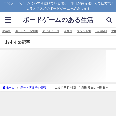
5年間ボードゲームにハマり続けている僕が、休日が待ち遠しくて仕方なく
なるオススメのボードゲームを紹介します
ボードゲームのある生活
保存版
ボードゲーム賞別
デザイナー別
人数別
ジャンル別
レベル別
攻
おすすめ記事
ホーム
新作・再販予約情報
「エルドラドを探して 新版 黄金の神殿 日本語
版 (The Quest for El Dorado： The Golden Temples)」の概略と予約購入可能なショッ
プ紹介！