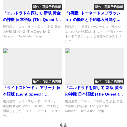
新作・再販予約情報
新作・再販予約情報
「エルドラドを探して 新版 黄金
「(再販) トーネードスプラッシ
の神殿 日本語版 (The Quest for
ュ」の概略と予約購入可能なシ
El Dorado： The Golden
ョップ紹介！
駿河屋で「エルドラドを探して 新版 黄金
駿河屋で「(再販) トーネードスプラッシ
の神殿 日本語版 (The Quest for El
ュ」の予約が開始しました！ (再販) トー
Temples)」の概略と予約購入可
Dorado： The Golden Temp...
ネードスプラッシュ 👆画像かテキストリ
能なショップ紹介！
ンク...
新作・再販予約情報
新作・再販予約情報
「ライトスピード： アリーナ 日
「エルドラドを探して 新版 黄金
本語版 (Light Speed：
の神殿 日本語版 (The Quest for
Arena)」の概略と予約購入可能
El Dorado： The Golden
駿河屋で「ライトスピード： アリーナ 日
駿河屋で「エルドラドを探して 新版 黄金
本語版 (Light Speed： Arena)」の予約が
の神殿 日本語版 (The Quest for El
なショップ紹介！
Temples)」の概略と予約購入可
開始しました！ ライトスピード： アリー
Dorado： The Golden Temp...
能なショップ紹介！
ナ...
広告