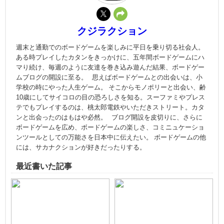
クジラクション
週末と通勤でのボードゲームを楽しみに平日を乗り切る社会人。
ある時プレイしたカタンをきっかけに、五年間ボードゲームにハ
マり続け、毎週のように友達を巻き込み遊んだ結果、ボードゲー
ムブログの開設に至る。 思えばボードゲームとの出会いは、小
学校の時にやった人生ゲーム。 そこからモノポリーと出会い、齢
10歳にしてサイコロの目の恐ろしさを知る。スーファミやプレス
テでもプレイするのは、桃太郎電鉄やいただきストリート。カタ
ンと出会ったのはもはや必然。 ブログ開設を皮切りに、さらに
ボードゲームを広め、ボードゲームの楽しさ、コミニュケーショ
ンツールとしての万能さを日本中に伝えたい。 ボードゲームの他
には、サカナクションが好きだったりする。
最近書いた記事