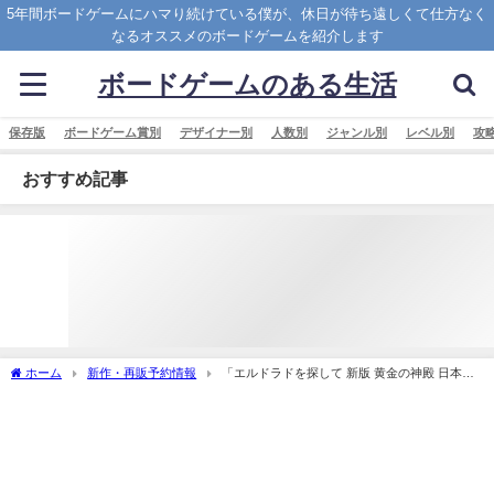
5年間ボードゲームにハマり続けている僕が、休日が待ち遠しくて仕方なく
なるオススメのボードゲームを紹介します
ボードゲームのある生活
保存版
ボードゲーム賞別
デザイナー別
人数別
ジャンル別
レベル別
攻
おすすめ記事
ホーム
新作・再販予約情報
「エルドラドを探して 新版 黄金の神殿 日本語
版 (The Quest for El Dorado： The Golden Temples)」の概略と予約購入可能なショッ
プ紹介！