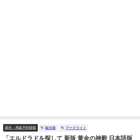
新作・再販予約情報
駿河屋
アークライト
「エルドラドを探して 新版 黄金の神殿 日本語版