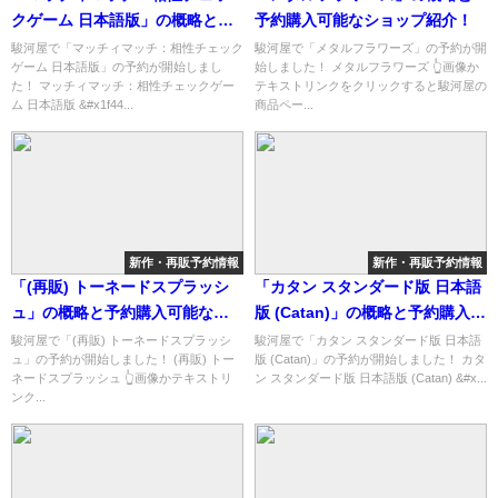
クゲーム 日本語版」の概略と予
予約購入可能なショップ紹介！
約購入可能なショップ紹介！
駿河屋で「マッチィマッチ：相性チェック
駿河屋で「メタルフラワーズ」の予約が開
ゲーム 日本語版」の予約が開始しまし
始しました！ メタルフラワーズ 👆画像か
た！ マッチィマッチ：相性チェックゲー
テキストリンクをクリックすると駿河屋の
ム 日本語版 &#x1f44...
商品ペー...
新作・再販予約情報
新作・再販予約情報
「(再販) トーネードスプラッシ
「カタン スタンダード版 日本語
ュ」の概略と予約購入可能なシ
版 (Catan)」の概略と予約購入可
ョップ紹介！
能なショップ紹介！
駿河屋で「(再販) トーネードスプラッシ
駿河屋で「カタン スタンダード版 日本語
ュ」の予約が開始しました！ (再販) トー
版 (Catan)」の予約が開始しました！ カタ
ネードスプラッシュ 👆画像かテキストリ
ン スタンダード版 日本語版 (Catan) &#x...
ンク...