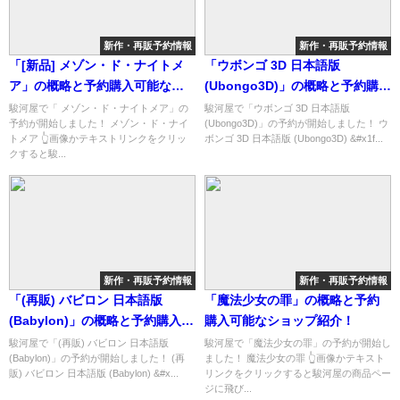
新作・再販予約情報
新作・再販予約情報
「[新品] メゾン・ド・ナイトメ
「ウボンゴ 3D 日本語版
ア」の概略と予約購入可能なシ
(Ubongo3D)」の概略と予約購入
ョップ紹介！
可能なショップ紹介！
駿河屋で「 メゾン・ド・ナイトメア」の
駿河屋で「ウボンゴ 3D 日本語版
予約が開始しました！ メゾン・ド・ナイ
(Ubongo3D)」の予約が開始しました！ ウ
トメア 👆画像かテキストリンクをクリッ
ボンゴ 3D 日本語版 (Ubongo3D) &#x1f...
クすると駿...
新作・再販予約情報
新作・再販予約情報
「(再販) バビロン 日本語版
「魔法少女の罪」の概略と予約
(Babylon)」の概略と予約購入可
購入可能なショップ紹介！
能なショップ紹介！
駿河屋で「(再販) バビロン 日本語版
駿河屋で「魔法少女の罪」の予約が開始し
(Babylon)」の予約が開始しました！ (再
ました！ 魔法少女の罪 👆画像かテキスト
販) バビロン 日本語版 (Babylon) &#x...
リンクをクリックすると駿河屋の商品ペー
ジに飛び...