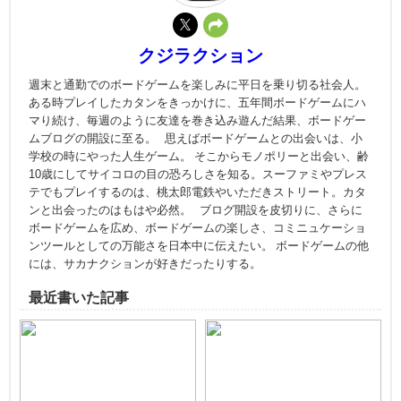
クジラクション
週末と通勤でのボードゲームを楽しみに平日を乗り切る社会人。
ある時プレイしたカタンをきっかけに、五年間ボードゲームにハ
マり続け、毎週のように友達を巻き込み遊んだ結果、ボードゲー
ムブログの開設に至る。 思えばボードゲームとの出会いは、小
学校の時にやった人生ゲーム。 そこからモノポリーと出会い、齢
10歳にしてサイコロの目の恐ろしさを知る。スーファミやプレス
テでもプレイするのは、桃太郎電鉄やいただきストリート。カタ
ンと出会ったのはもはや必然。 ブログ開設を皮切りに、さらに
ボードゲームを広め、ボードゲームの楽しさ、コミニュケーショ
ンツールとしての万能さを日本中に伝えたい。 ボードゲームの他
には、サカナクションが好きだったりする。
最近書いた記事