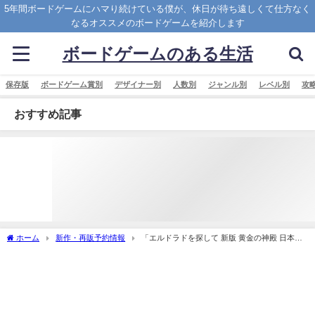
5年間ボードゲームにハマり続けている僕が、休日が待ち遠しくて仕方なく
なるオススメのボードゲームを紹介します
ボードゲームのある生活
保存版
ボードゲーム賞別
デザイナー別
人数別
ジャンル別
レベル別
攻
おすすめ記事
ホーム
新作・再販予約情報
「エルドラドを探して 新版 黄金の神殿 日本語
版 (The Quest for El Dorado： The Golden Temples)」の概略と予約購入可能なショッ
プ紹介！