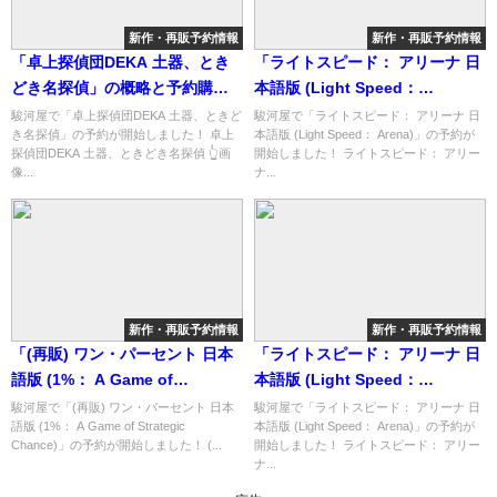
新作・再販予約情報
新作・再販予約情報
「卓上探偵団DEKA 土器、とき
「ライトスピード： アリーナ 日
どき名探偵」の概略と予約購入
本語版 (Light Speed：
可能なショップ紹介！
Arena)」の概略と予約購入可能
駿河屋で「卓上探偵団DEKA 土器、ときど
駿河屋で「ライトスピード： アリーナ 日
き名探偵」の予約が開始しました！ 卓上
本語版 (Light Speed： Arena)」の予約が
なショップ紹介！
探偵団DEKA 土器、ときどき名探偵 👆画
開始しました！ ライトスピード： アリー
像...
ナ...
新作・再販予約情報
新作・再販予約情報
「(再販) ワン・パーセント 日本
「ライトスピード： アリーナ 日
語版 (1%： A Game of
本語版 (Light Speed：
Strategic Chance)」の概略と予
Arena)」の概略と予約購入可能
駿河屋で「(再販) ワン・パーセント 日本
駿河屋で「ライトスピード： アリーナ 日
語版 (1%： A Game of Strategic
本語版 (Light Speed： Arena)」の予約が
約購入可能なショップ紹介！
なショップ紹介！
Chance)」の予約が開始しました！ (...
開始しました！ ライトスピード： アリー
ナ...