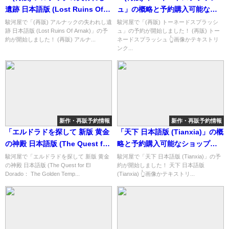
遺跡 日本語版 (Lost Ruins Of
ュ」の概略と予約購入可能なシ
Arnak)」の概略と予約購入可能
ョップ紹介！
駿河屋で「(再販) アルナックの失われし遺
駿河屋で「(再販) トーネードスプラッシ
跡 日本語版 (Lost Ruins Of Arnak)」の予
ュ」の予約が開始しました！ (再販) トー
なショップ紹介！
約が開始しました！ (再販) アルナ...
ネードスプラッシュ 👆画像かテキストリ
ンク...
新作・再販予約情報
新作・再販予約情報
「エルドラドを探して 新版 黄金
「天下 日本語版 (Tianxia)」の概
の神殿 日本語版 (The Quest for
略と予約購入可能なショップ紹
El Dorado： The Golden
介！
駿河屋で「エルドラドを探して 新版 黄金
駿河屋で「天下 日本語版 (Tianxia)」の予
の神殿 日本語版 (The Quest for El
約が開始しました！ 天下 日本語版
Temples)」の概略と予約購入可
Dorado： The Golden Temp...
(Tianxia) 👆画像かテキストリ...
能なショップ紹介！