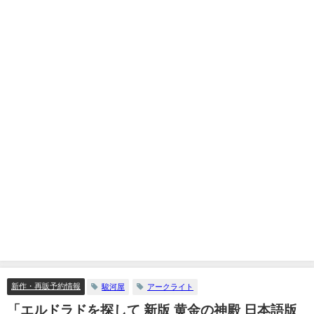
新作・再販予約情報
駿河屋
アークライト
「エルドラドを探して 新版 黄金の神殿 日本語版