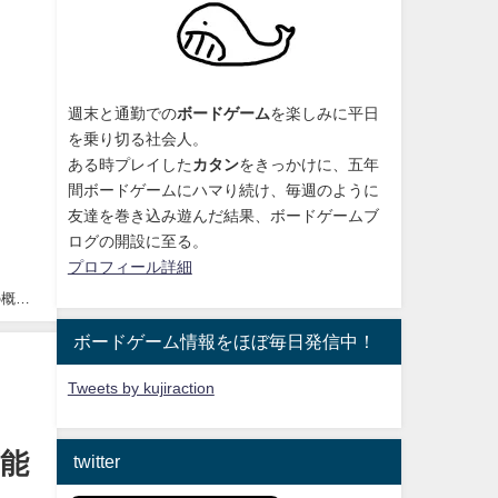
週末と通勤での
ボードゲーム
を楽しみに平日
を乗り切る社会人。
ある時プレイした
カタン
をきっかけに、
五年
間ボードゲームにハマり続け
、毎週のように
友達を巻き込み遊んだ結果、ボードゲームブ
ログの開設に至る。
プロフィール詳細
」の概略
ボードゲーム情報をほぼ毎日発信中！
Tweets by kujiraction
可能
twitter