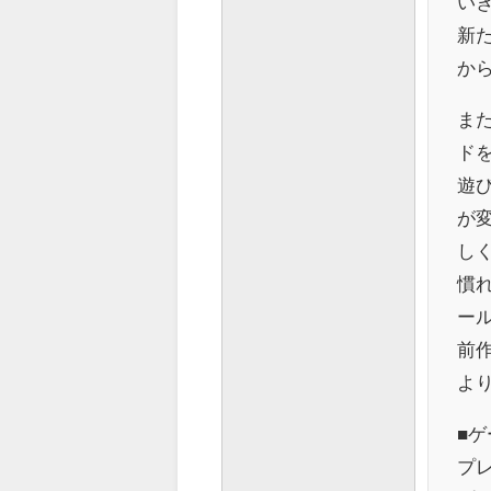
い
新
か
ま
ド
遊
が
し
慣
ー
前
よ
■ゲ
プレ