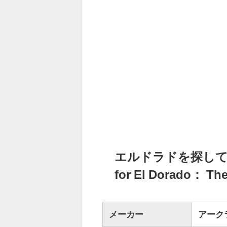
エルドラドを探して 新
for El Dorado： T
メーカー
アーク