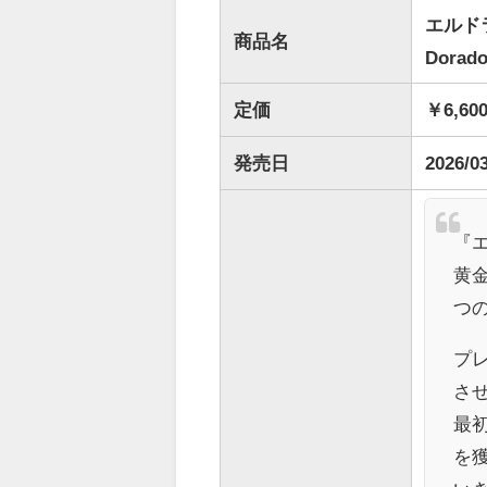
エルドラ
商品名
Dorado
定価
￥6,60
発売日
2026/0
『
黄
つ
プ
さ
最
を