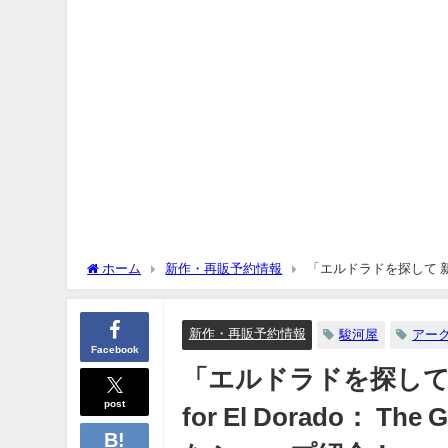
ホーム
新作・再販予約情報
「エルドラドを探して 新版 黄金
と予約購入可能なショップ紹介！
新作・再販予約情報
駿河屋
アー
Facebook
「エルドラドを探して 新版
post
for El Dorado： T