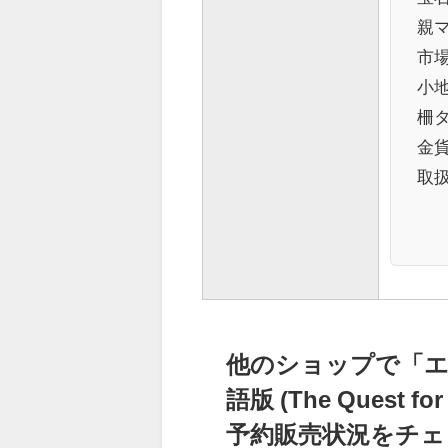
親
市場
小地
柵
金
取
他のショップで「エ
語版 (The Quest fo
予約販売状況をチェ