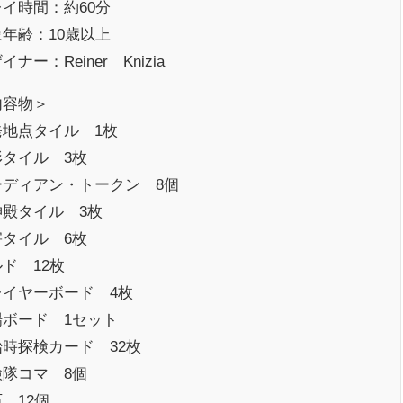
イ時間：約60分
年齢：10歳以上
イナー：Reiner Knizia
内容物＞
発地点タイル 1枚
形タイル 3枚
ーディアン・トークン 8個
神殿タイル 3枚
害タイル 6枚
ド 12枚
レイヤーボード 4枚
場ボード 1セット
始時探検カード 32枚
検隊コマ 8個
 12個