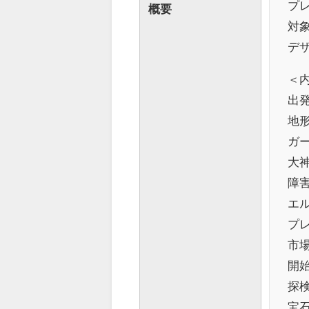
プレ
概要
対象
デザ
＜
出
地
ガ
大
障
エル
プ
市
開
探
宝石