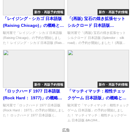
新作・再販予約情報
新作・再販予約情報
「レイジング・シカゴ 日本語版
「(再販) 宝石の煌き拡張セット
(Raising Chicago)」の概略と予
シルクロード 日本語版
約購入可能なショップ紹介！
(Splendor： silk road)」の概略
駿河屋で「レイジング・シカゴ 日本語版
駿河屋で「(再販) 宝石の煌き拡張セット
(Raising Chicago)」の予約が開始しまし
シルクロード 日本語版 (Splendor： silk
と予約購入可能なショップ紹
た！ レイジング・シカゴ 日本語版 (Rais...
road)」の予約が開始しました！ (再販...
介！
新作・再販予約情報
新作・再販予約情報
「ロックハード 1977 日本語版
「マッチィマッチ：相性チェッ
(Rock Hard： 1977)」の概略と
クゲーム 日本語版」の概略と予
予約購入可能なショップ紹介！
約購入可能なショップ紹介！
駿河屋で「ロックハード 1977 日本語版
駿河屋で「マッチィマッチ：相性チェック
(Rock Hard： 1977)」の予約が開始しまし
ゲーム 日本語版」の予約が開始しまし
た！ ロックハード 1977 日本語版 (...
た！ マッチィマッチ：相性チェックゲー
ム 日本語版 &#x1f44...
広告