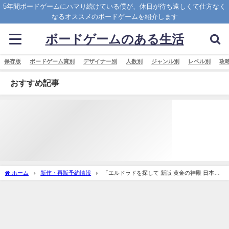
5年間ボードゲームにハマり続けている僕が、休日が待ち遠しくて仕方なく
なるオススメのボードゲームを紹介します
ボードゲームのある生活
保存版
ボードゲーム賞別
デザイナー別
人数別
ジャンル別
レベル別
攻
おすすめ記事
ホーム
新作・再販予約情報
「エルドラドを探して 新版 黄金の神殿 日本語
版 (The Quest for El Dorado： The Golden Temples)」の概略と予約購入可能なショッ
プ紹介！