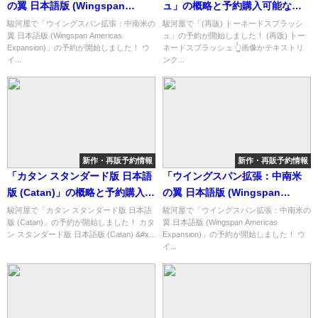
の翼 日本語版 (Wingspan
ュ」の概略と予約購入可能なシ
Americas Expansion)」の概略
ョップ紹介！
駿河屋で「ウイングスパン拡張：中南米の
駿河屋で「(再販) トーネードスプラッシ
翼 日本語版 (Wingspan Americas
ュ」の予約が開始しました！ (再販) トー
と予約購入可能なショップ紹
Expansion)」の予約が開始しました！ ウ
ネードスプラッシュ 👆画像かテキストリ
介！
イ...
ンク...
新作・再販予約情報
新作・再販予約情報
「カタン スタンダード版 日本語
「ウイングスパン拡張：中南米
版 (Catan)」の概略と予約購入可
の翼 日本語版 (Wingspan
能なショップ紹介！
Americas Expansion)」の概略
駿河屋で「カタン スタンダード版 日本語
駿河屋で「ウイングスパン拡張：中南米の
版 (Catan)」の予約が開始しました！ カタ
翼 日本語版 (Wingspan Americas
と予約購入可能なショップ紹
ン スタンダード版 日本語版 (Catan) &#x...
Expansion)」の予約が開始しました！ ウ
介！
イ...