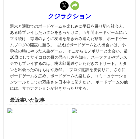
クジラクション
週末と通勤でのボードゲームを楽しみに平日を乗り切る社会人。
ある時プレイしたカタンをきっかけに、五年間ボードゲームにハ
マり続け、毎週のように友達を巻き込み遊んだ結果、ボードゲー
ムブログの開設に至る。 思えばボードゲームとの出会いは、小
学校の時にやった人生ゲーム。 そこからモノポリーと出会い、齢
10歳にしてサイコロの目の恐ろしさを知る。スーファミやプレス
テでもプレイするのは、桃太郎電鉄やいただきストリート。カタ
ンと出会ったのはもはや必然。 ブログ開設を皮切りに、さらに
ボードゲームを広め、ボードゲームの楽しさ、コミニュケーショ
ンツールとしての万能さを日本中に伝えたい。 ボードゲームの他
には、サカナクションが好きだったりする。
最近書いた記事