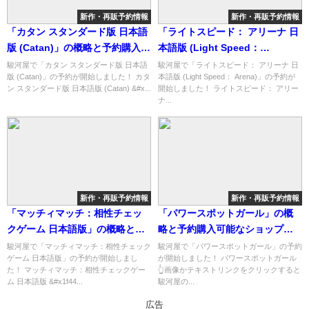
新作・再販予約情報
新作・再販予約情報
「カタン スタンダード版 日本語
「ライトスピード： アリーナ 日
版 (Catan)」の概略と予約購入可
本語版 (Light Speed：
能なショップ紹介！
Arena)」の概略と予約購入可能
駿河屋で「カタン スタンダード版 日本語
駿河屋で「ライトスピード： アリーナ 日
版 (Catan)」の予約が開始しました！ カタ
本語版 (Light Speed： Arena)」の予約が
なショップ紹介！
ン スタンダード版 日本語版 (Catan) &#x...
開始しました！ ライトスピード： アリー
ナ...
新作・再販予約情報
新作・再販予約情報
「マッチィマッチ：相性チェッ
「パワースポットガール」の概
クゲーム 日本語版」の概略と予
略と予約購入可能なショップ紹
約購入可能なショップ紹介！
介！
駿河屋で「マッチィマッチ：相性チェック
駿河屋で「パワースポットガール」の予約
ゲーム 日本語版」の予約が開始しまし
が開始しました！ パワースポットガール
た！ マッチィマッチ：相性チェックゲー
👆画像かテキストリンクをクリックすると
ム 日本語版 &#x1f44...
駿河屋の...
広告