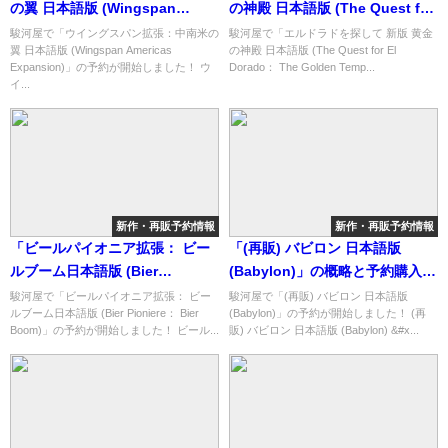
の翼 日本語版 (Wingspan
の神殿 日本語版 (The Quest for
Americas Expansion)」の概略
El Dorado： The Golden
駿河屋で「ウイングスパン拡張：中南米の
駿河屋で「エルドラドを探して 新版 黄金
翼 日本語版 (Wingspan Americas
の神殿 日本語版 (The Quest for El
と予約購入可能なショップ紹
Temples)」の概略と予約購入可
Expansion)」の予約が開始しました！ ウ
Dorado： The Golden Temp...
介！
能なショップ紹介！
イ...
新作・再販予約情報
新作・再販予約情報
「ビールパイオニア拡張： ビー
「(再販) バビロン 日本語版
ルブーム日本語版 (Bier
(Babylon)」の概略と予約購入可
Pioniere： Bier Boom)」の概略
能なショップ紹介！
駿河屋で「ビールパイオニア拡張： ビー
駿河屋で「(再販) バビロン 日本語版
ルブーム日本語版 (Bier Pioniere： Bier
(Babylon)」の予約が開始しました！ (再
と予約購入可能なショップ紹
Boom)」の予約が開始しました！ ビール...
販) バビロン 日本語版 (Babylon) &#x...
介！