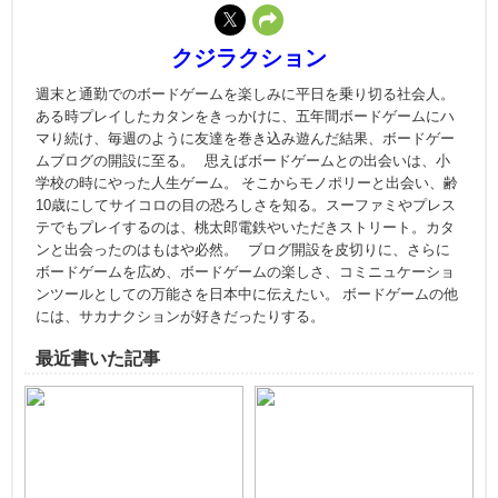
クジラクション
週末と通勤でのボードゲームを楽しみに平日を乗り切る社会人。
ある時プレイしたカタンをきっかけに、五年間ボードゲームにハ
マり続け、毎週のように友達を巻き込み遊んだ結果、ボードゲー
ムブログの開設に至る。 思えばボードゲームとの出会いは、小
学校の時にやった人生ゲーム。 そこからモノポリーと出会い、齢
10歳にしてサイコロの目の恐ろしさを知る。スーファミやプレス
テでもプレイするのは、桃太郎電鉄やいただきストリート。カタ
ンと出会ったのはもはや必然。 ブログ開設を皮切りに、さらに
ボードゲームを広め、ボードゲームの楽しさ、コミニュケーショ
ンツールとしての万能さを日本中に伝えたい。 ボードゲームの他
には、サカナクションが好きだったりする。
最近書いた記事