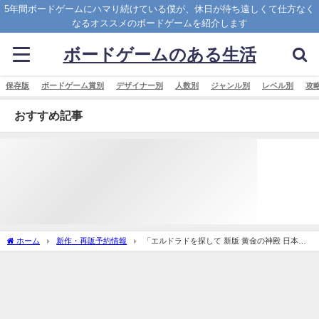
5年間ボードゲームにハマり続けている僕が、休日が待ち遠しくて仕方なく
なるオススメのボードゲームを紹介します
ボードゲームのある生活
保存版
ボードゲーム賞別
デザイナー別
人数別
ジャンル別
レベル別
攻
おすすめ記事
ホーム
新作・再販予約情報
「エルドラドを探して 新版 黄金の神殿 日本語
版 (The Quest for El Dorado： The Golden Temples)」の概略と予約購入可能なショッ
プ紹介！