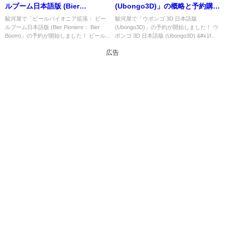
ルブーム日本語版 (Bier
(Ubongo3D)」の概略と予約購入
Pioniere： Bier Boom)」の概略
可能なショップ紹介！
駿河屋で「ビールパイオニア拡張： ビー
駿河屋で「ウボンゴ 3D 日本語版
ルブーム日本語版 (Bier Pioniere： Bier
(Ubongo3D)」の予約が開始しました！ ウ
と予約購入可能なショップ紹
Boom)」の予約が開始しました！ ビール...
ボンゴ 3D 日本語版 (Ubongo3D) &#x1f...
介！
広告