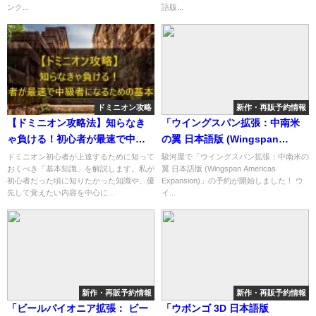
ンク...
語版...
ドミニオン攻略
新作・再販予約情報
【ドミニオン攻略法】知らなき
「ウイングスパン拡張：中南米
ゃ負ける！初心者が最速で中級
の翼 日本語版 (Wingspan
者を目指すための基本知識
Americas Expansion)」の概略
ドミニオン初心者が上達するために知って
駿河屋で「ウイングスパン拡張：中南米の
おくべき「基本知識」を解説します。私が
翼 日本語版 (Wingspan Americas
と予約購入可能なショップ紹
初心者だった頃に知りたかった知識や、優
Expansion)」の予約が開始しました！ ウ
介！
先して覚えたい内容を中心に...
イ...
新作・再販予約情報
新作・再販予約情報
「ビールパイオニア拡張： ビー
「ウボンゴ 3D 日本語版