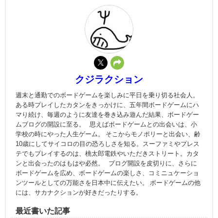
クジラクション
週末と通勤でのボードゲームを楽しみに平日を乗り切る社会人。
ある時プレイしたカタンをきっかけに、五年間ボードゲームにハ
マり続け、毎週のように友達を巻き込み遊んだ結果、ボードゲー
ムブログの開設に至る。 思えばボードゲームとの出会いは、小
学校の時にやった人生ゲーム。 そこからモノポリーと出会い、齢
10歳にしてサイコロの目の恐ろしさを知る。スーファミやプレス
テでもプレイするのは、桃太郎電鉄やいただきストリート。カタ
ンと出会ったのはもはや必然。 ブログ開設を皮切りに、さらに
ボードゲームを広め、ボードゲームの楽しさ、コミニュケーショ
ンツールとしての万能さを日本中に伝えたい。 ボードゲームの他
には、サカナクションが好きだったりする。
最近書いた記事