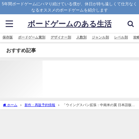
5年間ボードゲームにハマり続けている僕が、休日が待ち遠しくて仕方なく
なるオススメのボードゲームを紹介します
ボードゲームのある生活
保存版
ボードゲーム賞別
デザイナー別
人数別
ジャンル別
レベル別
攻
おすすめ記事
ホーム
新作・再販予約情報
「ウイングスパン拡張：中南米の翼 日本語版
(Wingspan Americas Expansion)」の概略と予約購入可能なショップ紹介！