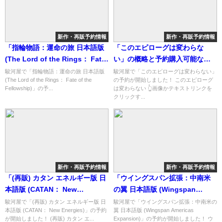
新作・再販予約情報
新作・再販予約情報
「指輪物語：運命の旅 日本語版
「このエピローグは変わらな
(The Lord of the Rings： Fate
い」の概略と予約購入可能なシ
of the Fellowship)」の概略と予
ョップ紹介！
駿河屋で「指輪物語：運命の旅 日本語版
駿河屋で「このエピローグは変わらない」
(The Lord of the Rings： Fate of the
の予約が開始しました！ このエピローグ
約購入可能なショップ紹介！
Fellowship)」の予...
は変わらない 👆画像かテキストリンクを
クリックす...
新作・再販予約情報
新作・再販予約情報
「(再販) カタン エネルギー版 日
「ウイングスパン拡張：中南米
本語版 (CATAN： New
の翼 日本語版 (Wingspan
Energies)」の概略と予約購入可
Americas Expansion)」の概略
駿河屋で「(再販) カタン エネルギー版 日
駿河屋で「ウイングスパン拡張：中南米の
本語版 (CATAN： New Energies)」の予約
翼 日本語版 (Wingspan Americas
能なショップ紹介！
と予約購入可能なショップ紹
が開始しました！ (再販) カタン エ...
Expansion)」の予約が開始しました！ ウ