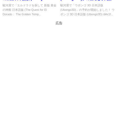
El Dorado： The Golden
可能なショップ紹介！
駿河屋で「エルドラドを探して 新版 黄金
駿河屋で「ウボンゴ 3D 日本語版
の神殿 日本語版 (The Quest for El
(Ubongo3D)」の予約が開始しました！ ウ
Temples)」の概略と予約購入可
Dorado： The Golden Temp...
ボンゴ 3D 日本語版 (Ubongo3D) &#x1f...
能なショップ紹介！
広告