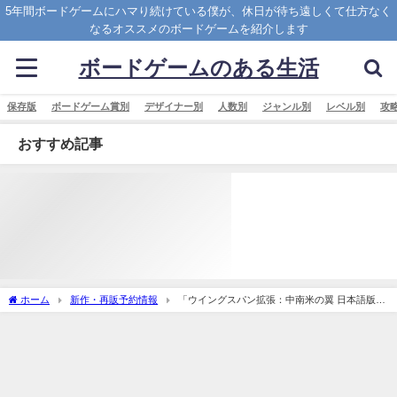
5年間ボードゲームにハマり続けている僕が、休日が待ち遠しくて仕方なく
なるオススメのボードゲームを紹介します
ボードゲームのある生活
保存版
ボードゲーム賞別
デザイナー別
人数別
ジャンル別
レベル別
攻
おすすめ記事
ホーム
新作・再販予約情報
「ウイングスパン拡張：中南米の翼 日本語版
(Wingspan Americas Expansion)」の概略と予約購入可能なショップ紹介！