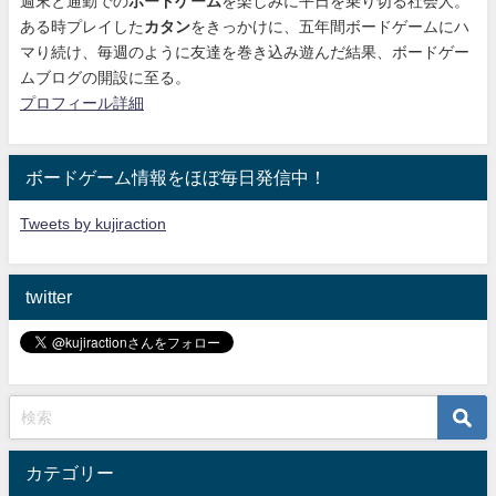
週末と通勤での
ボードゲーム
を楽しみに平日を乗り切る社会人。
ある時プレイした
カタン
をきっかけに、
五年間ボードゲームにハ
マり続け
、毎週のように友達を巻き込み遊んだ結果、ボードゲー
ムブログの開設に至る。
プロフィール詳細
ボードゲーム情報をほぼ毎日発信中！
Tweets by kujiraction
twitter
カテゴリー