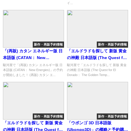
介！
イ...
新作・再販予約情報
新作・再販予約情報
「(再販) カタン エネルギー版 日
「エルドラドを探して 新版 黄金
本語版 (CATAN： New
の神殿 日本語版 (The Quest for
Energies)」の概略と予約購入可
El Dorado： The Golden
駿河屋で「(再販) カタン エネルギー版 日
駿河屋で「エルドラドを探して 新版 黄金
本語版 (CATAN： New Energies)」の予約
の神殿 日本語版 (The Quest for El
能なショップ紹介！
Temples)」の概略と予約購入可
が開始しました！ (再販) カタン エ...
Dorado： The Golden Temp...
能なショップ紹介！
新作・再販予約情報
新作・再販予約情報
「エルドラドを探して 新版 黄金
「ウボンゴ 3D 日本語版
の神殿 日本語版 (The Quest for
(Ubongo3D)」の概略と予約購入