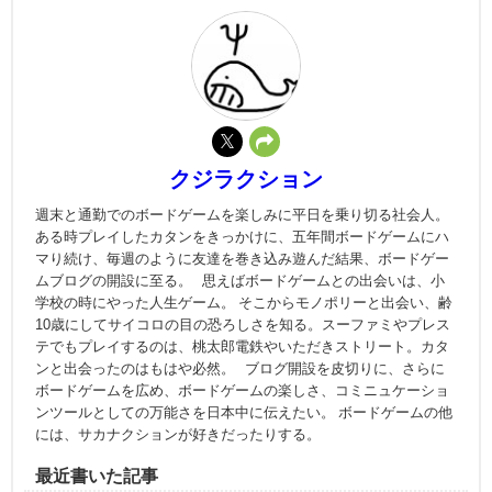
クジラクション
週末と通勤でのボードゲームを楽しみに平日を乗り切る社会人。
ある時プレイしたカタンをきっかけに、五年間ボードゲームにハ
マり続け、毎週のように友達を巻き込み遊んだ結果、ボードゲー
ムブログの開設に至る。 思えばボードゲームとの出会いは、小
学校の時にやった人生ゲーム。 そこからモノポリーと出会い、齢
10歳にしてサイコロの目の恐ろしさを知る。スーファミやプレス
テでもプレイするのは、桃太郎電鉄やいただきストリート。カタ
ンと出会ったのはもはや必然。 ブログ開設を皮切りに、さらに
ボードゲームを広め、ボードゲームの楽しさ、コミニュケーショ
ンツールとしての万能さを日本中に伝えたい。 ボードゲームの他
には、サカナクションが好きだったりする。
最近書いた記事