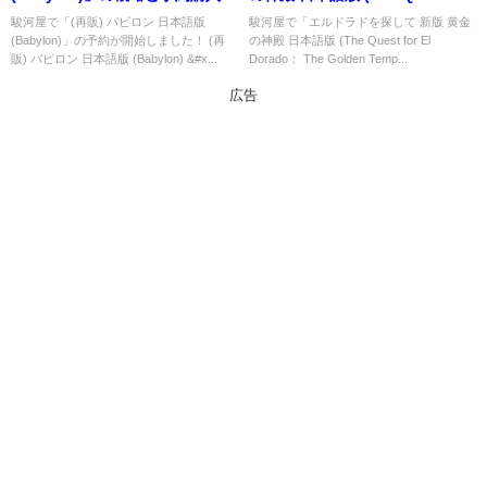
能なショップ紹介！
El Dorado： The Golden
駿河屋で「(再販) バビロン 日本語版
駿河屋で「エルドラドを探して 新版 黄金
(Babylon)」の予約が開始しました！ (再
の神殿 日本語版 (The Quest for El
Temples)」の概略と予約購入可
販) バビロン 日本語版 (Babylon) &#x...
Dorado： The Golden Temp...
能なショップ紹介！
広告