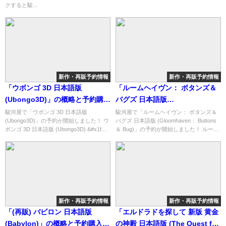
クすると駿...
新作・再販予約情報
新作・再販予約情報
「ウボンゴ 3D 日本語版
「ルームヘイヴン： ボタンズ＆
(Ubongo3D)」の概略と予約購入
バグズ 日本語版
可能なショップ紹介！
(Gloomhaven： Buttons ＆
駿河屋で「ウボンゴ 3D 日本語版
駿河屋で「ルームヘイヴン： ボタンズ＆
(Ubongo3D)」の予約が開始しました！ ウ
バグズ 日本語版 (Gloomhaven： Buttons
Bug)」の概略と予約購入可能な
ボンゴ 3D 日本語版 (Ubongo3D) &#x1f...
＆ Bug)」の予約が開始しました！ ルー...
ショップ紹介！
新作・再販予約情報
新作・再販予約情報
「(再販) バビロン 日本語版
「エルドラドを探して 新版 黄金
(Babylon)」の概略と予約購入可
の神殿 日本語版 (The Quest for