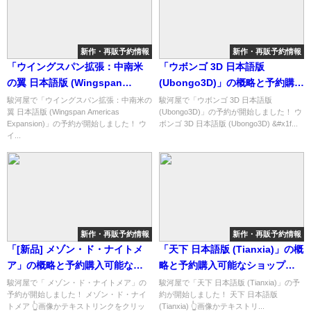
新作・再販予約情報
新作・再販予約情報
「ウイングスパン拡張：中南米
「ウボンゴ 3D 日本語版
の翼 日本語版 (Wingspan
(Ubongo3D)」の概略と予約購入
Americas Expansion)」の概略
可能なショップ紹介！
駿河屋で「ウイングスパン拡張：中南米の
駿河屋で「ウボンゴ 3D 日本語版
翼 日本語版 (Wingspan Americas
(Ubongo3D)」の予約が開始しました！ ウ
と予約購入可能なショップ紹
Expansion)」の予約が開始しました！ ウ
ボンゴ 3D 日本語版 (Ubongo3D) &#x1f...
介！
イ...
新作・再販予約情報
新作・再販予約情報
「[新品] メゾン・ド・ナイトメ
「天下 日本語版 (Tianxia)」の概
ア」の概略と予約購入可能なシ
略と予約購入可能なショップ紹
ョップ紹介！
介！
駿河屋で「 メゾン・ド・ナイトメア」の
駿河屋で「天下 日本語版 (Tianxia)」の予
予約が開始しました！ メゾン・ド・ナイ
約が開始しました！ 天下 日本語版
トメア 👆画像かテキストリンクをクリッ
(Tianxia) 👆画像かテキストリ...