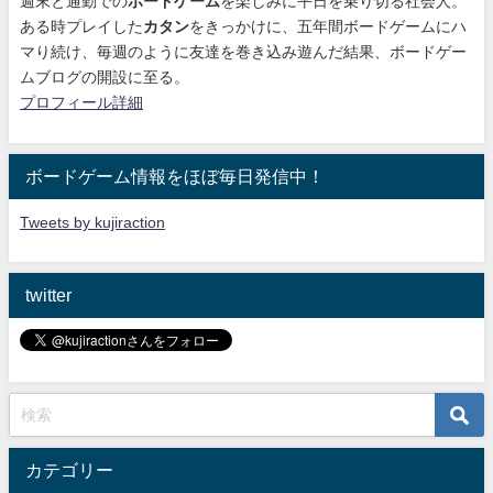
週末と通勤での
ボードゲーム
を楽しみに平日を乗り切る社会人。
ある時プレイした
カタン
をきっかけに、
五年間ボードゲームにハ
マり続け
、毎週のように友達を巻き込み遊んだ結果、ボードゲー
ムブログの開設に至る。
プロフィール詳細
ボードゲーム情報をほぼ毎日発信中！
Tweets by kujiraction
twitter
カテゴリー