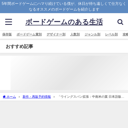
5年間ボードゲームにハマり続けている僕が、休日が待ち遠しくて仕方なく
なるオススメのボードゲームを紹介します
ボードゲームのある生活
保存版
ボードゲーム賞別
デザイナー別
人数別
ジャンル別
レベル別
攻
おすすめ記事
ホーム
新作・再販予約情報
「ウイングスパン拡張：中南米の翼 日本語版
(Wingspan Americas Expansion)」の概略と予約購入可能なショップ紹介！