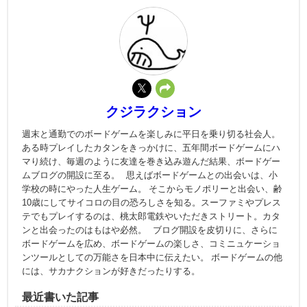
クジラクション
週末と通勤でのボードゲームを楽しみに平日を乗り切る社会人。
ある時プレイしたカタンをきっかけに、五年間ボードゲームにハ
マり続け、毎週のように友達を巻き込み遊んだ結果、ボードゲー
ムブログの開設に至る。 思えばボードゲームとの出会いは、小
学校の時にやった人生ゲーム。 そこからモノポリーと出会い、齢
10歳にしてサイコロの目の恐ろしさを知る。スーファミやプレス
テでもプレイするのは、桃太郎電鉄やいただきストリート。カタ
ンと出会ったのはもはや必然。 ブログ開設を皮切りに、さらに
ボードゲームを広め、ボードゲームの楽しさ、コミニュケーショ
ンツールとしての万能さを日本中に伝えたい。 ボードゲームの他
には、サカナクションが好きだったりする。
最近書いた記事