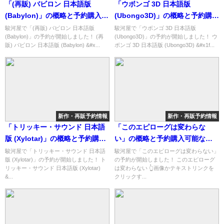
「(再販) バビロン 日本語版
「ウボンゴ 3D 日本語版
(Babylon)」の概略と予約購入可
(Ubongo3D)」の概略と予約購入
能なショップ紹介！
可能なショップ紹介！
駿河屋で「(再販) バビロン 日本語版
駿河屋で「ウボンゴ 3D 日本語版
(Babylon)」の予約が開始しました！ (再
(Ubongo3D)」の予約が開始しました！ ウ
販) バビロン 日本語版 (Babylon) &#x...
ボンゴ 3D 日本語版 (Ubongo3D) &#x1f...
新作・再販予約情報
新作・再販予約情報
「トリッキー・サウンド 日本語
「このエピローグは変わらな
版 (Xylotar)」の概略と予約購入
い」の概略と予約購入可能なシ
可能なショップ紹介！
ョップ紹介！
駿河屋で「トリッキー・サウンド 日本語
駿河屋で「このエピローグは変わらない」
版 (Xylotar)」の予約が開始しました！ ト
の予約が開始しました！ このエピローグ
リッキー・サウンド 日本語版 (Xylotar)
は変わらない 👆画像かテキストリンクを
&...
クリックす...