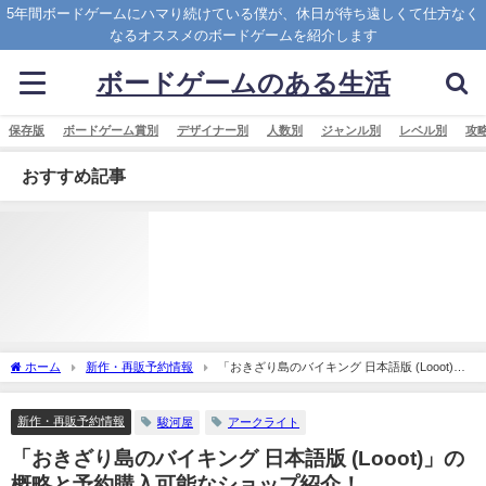
5年間ボードゲームにハマり続けている僕が、休日が待ち遠しくて仕方なく
なるオススメのボードゲームを紹介します
ボードゲームのある生活
保存版
ボードゲーム賞別
デザイナー別
人数別
ジャンル別
レベル別
攻
おすすめ記事
ホーム
新作・再販予約情報
「おきざり島のバイキング 日本語版 (Looot)」
の概略と予約購入可能なショップ紹介！
新作・再販予約情報
駿河屋
アークライト
「おきざり島のバイキング 日本語版 (Looot)」の
概略と予約購入可能なショップ紹介！