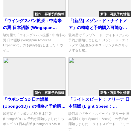
新作・再販予約情報
新作・再販予約情報
「ウイングスパン拡張：中南米
「[新品] メゾン・ド・ナイトメ
の翼 日本語版 (Wingspan
ア」の概略と予約購入可能なシ
Americas Expansion)」の概略
ョップ紹介！
駿河屋で「ウイングスパン拡張：中南米の
駿河屋で「 メゾン・ド・ナイトメア」の
翼 日本語版 (Wingspan Americas
予約が開始しました！ メゾン・ド・ナイ
と予約購入可能なショップ紹
Expansion)」の予約が開始しました！ ウ
トメア 👆画像かテキストリンクをクリッ
介！
イ...
クすると駿...
新作・再販予約情報
新作・再販予約情報
「ウボンゴ 3D 日本語版
「ライトスピード： アリーナ 日
(Ubongo3D)」の概略と予約購入
本語版 (Light Speed：
可能なショップ紹介！
Arena)」の概略と予約購入可能
駿河屋で「ウボンゴ 3D 日本語版
駿河屋で「ライトスピード： アリーナ 日
(Ubongo3D)」の予約が開始しました！ ウ
本語版 (Light Speed： Arena)」の予約が
なショップ紹介！
ボンゴ 3D 日本語版 (Ubongo3D) &#x1f...
開始しました！ ライトスピード： アリー
ナ...