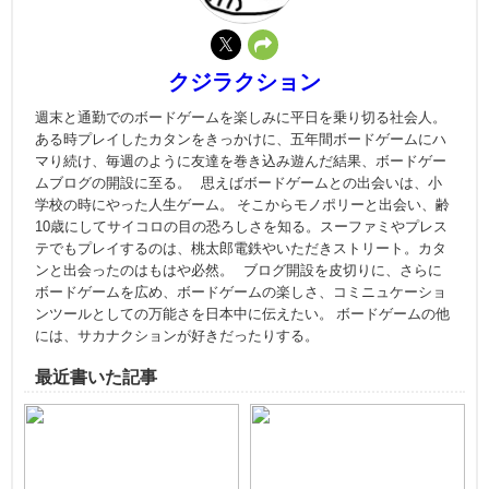
クジラクション
週末と通勤でのボードゲームを楽しみに平日を乗り切る社会人。
ある時プレイしたカタンをきっかけに、五年間ボードゲームにハ
マり続け、毎週のように友達を巻き込み遊んだ結果、ボードゲー
ムブログの開設に至る。 思えばボードゲームとの出会いは、小
学校の時にやった人生ゲーム。 そこからモノポリーと出会い、齢
10歳にしてサイコロの目の恐ろしさを知る。スーファミやプレス
テでもプレイするのは、桃太郎電鉄やいただきストリート。カタ
ンと出会ったのはもはや必然。 ブログ開設を皮切りに、さらに
ボードゲームを広め、ボードゲームの楽しさ、コミニュケーショ
ンツールとしての万能さを日本中に伝えたい。 ボードゲームの他
には、サカナクションが好きだったりする。
最近書いた記事