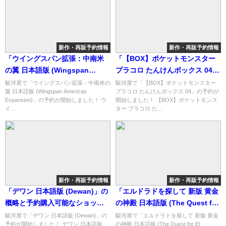
新作・再販予約情報
新作・再販予約情報
「ウイングスパン拡張：中南米
「【BOX】ポケットモンスター
の翼 日本語版 (Wingspan
プラコロ たんけんボックス 04」
Americas Expansion)」の概略
の概略と予約購入可能なショッ
駿河屋で「ウイングスパン拡張：中南米の
駿河屋で「【BOX】ポケットモンスター
翼 日本語版 (Wingspan Americas
プラコロ たんけんボックス 04」の予約が
と予約購入可能なショップ紹
プ紹介！
Expansion)」の予約が開始しました！ ウ
開始しました！ 【BOX】ポケットモンス
介！
イ...
ター プラコロ た...
新作・再販予約情報
新作・再販予約情報
「デワン 日本語版 (Dewan)」の
「エルドラドを探して 新版 黄金
概略と予約購入可能なショップ
の神殿 日本語版 (The Quest for
紹介！
El Dorado： The Golden
駿河屋で「デワン 日本語版 (Dewan)」の
駿河屋で「エルドラドを探して 新版 黄金
予約が開始しました！ デワン 日本語版
の神殿 日本語版 (The Quest for El