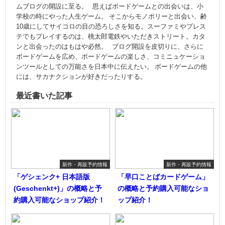
ムブログの開設に至る。 思えばボードゲームとの出会いは、小
学校の時にやった人生ゲーム。 そこからモノポリーと出会い、齢
10歳にしてサイコロの目の恐ろしさを知る。スーファミやプレス
テでもプレイするのは、桃太郎電鉄やいただきストリート。カタ
ンと出会ったのはもはや必然。 ブログ開設を皮切りに、さらに
ボードゲームを広め、ボードゲームの楽しさ、コミニュケーショ
ンツールとしての万能さを日本中に伝えたい。 ボードゲームの他
には、サカナクションが好きだったりする。
最近書いた記事
新作・再販予約情報
新作・再販予約情報
「ゲシェンク+ 日本語版
「早口ことばカードゲーム」
(Geschenkt+)」の概略と予
の概略と予約購入可能なショ
約購入可能なショップ紹介！
ップ紹介！