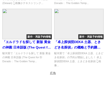
Temples)」の概略と予約購入可
(Dewan) 👆画像かテキストリンク...
Dorado： The Golden Temp...
能なショップ紹介！
新作・再販予約情報
新作・再販予約情報
「エルドラドを探して 新版 黄金
「卓上探偵団DEKA 土器、とき
の神殿 日本語版 (The Quest for
どき名探偵」の概略と予約購入
El Dorado： The Golden
可能なショップ紹介！
駿河屋で「エルドラドを探して 新版 黄金
駿河屋で「卓上探偵団DEKA 土器、ときど
の神殿 日本語版 (The Quest for El
き名探偵」の予約が開始しました！ 卓上
Temples)」の概略と予約購入可
Dorado： The Golden Temp...
探偵団DEKA 土器、ときどき名探偵 👆画
能なショップ紹介！
像...
広告