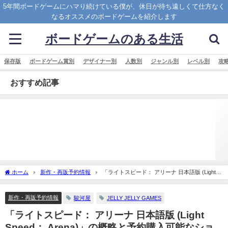
5年間ボードゲームにハマり続けている僕が、休日が待ち遠しくて仕方なく
なるオススメのボードゲームを紹介します
ボードゲームのある生活
保存版
ボードゲーム賞別
デザイナー別
人数別
ジャンル別
レベル別
攻
おすすめ記事
ホーム
新作・再販予約情報
「ライトスピード： アリーナ 日本語版 (Light
Speed： Arena)」の概略と予約購入可能なショップ紹介！
新作・再販予約情報
駿河屋
JELLY JELLY GAMES
「ライトスピード： アリーナ 日本語版 (Light
Speed： Arena)」の概略と予約購入可能なショ