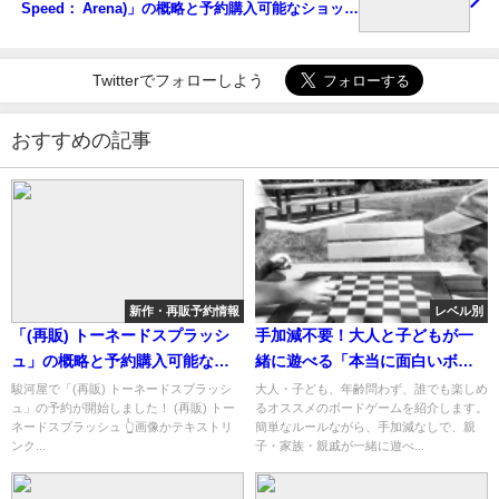
Speed： Arena)」の概略と予約購入可能なショップ
紹介！
Twitterでフォローしよう
おすすめの記事
新作・再販予約情報
レベル別
「(再販) トーネードスプラッシ
手加減不要！大人と子どもが一
ュ」の概略と予約購入可能なシ
緒に遊べる「本当に面白いボー
ョップ紹介！
ドゲーム」10選
駿河屋で「(再販) トーネードスプラッシ
大人・子ども、年齢問わず、誰でも楽しめ
ュ」の予約が開始しました！ (再販) トー
るオススメのボードゲームを紹介します。
ネードスプラッシュ 👆画像かテキストリ
簡単なルールながら、手加減なしで、親
ンク...
子・家族・親戚が一緒に遊べ...