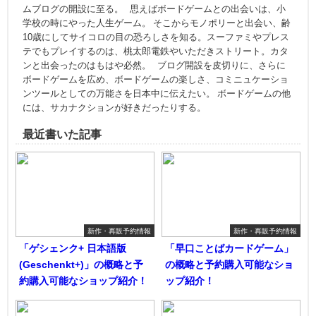
ムブログの開設に至る。 思えばボードゲームとの出会いは、小
学校の時にやった人生ゲーム。 そこからモノポリーと出会い、齢
10歳にしてサイコロの目の恐ろしさを知る。スーファミやプレス
テでもプレイするのは、桃太郎電鉄やいただきストリート。カタ
ンと出会ったのはもはや必然。 ブログ開設を皮切りに、さらに
ボードゲームを広め、ボードゲームの楽しさ、コミニュケーショ
ンツールとしての万能さを日本中に伝えたい。 ボードゲームの他
には、サカナクションが好きだったりする。
最近書いた記事
新作・再販予約情報
新作・再販予約情報
「ゲシェンク+ 日本語版
「早口ことばカードゲーム」
(Geschenkt+)」の概略と予
の概略と予約購入可能なショ
約購入可能なショップ紹介！
ップ紹介！