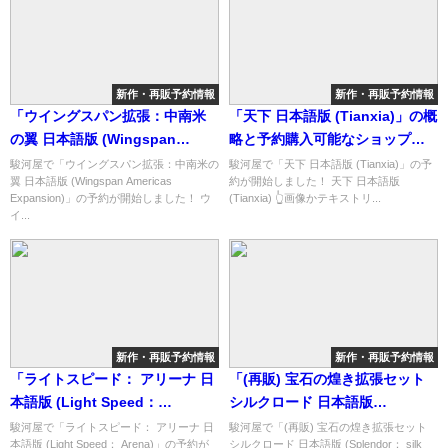
新作・再販予約情報
新作・再販予約情報
「ウイングスパン拡張：中南米
「天下 日本語版 (Tianxia)」の概
の翼 日本語版 (Wingspan
略と予約購入可能なショップ紹
Americas Expansion)」の概略
介！
駿河屋で「ウイングスパン拡張：中南米の
駿河屋で「天下 日本語版 (Tianxia)」の予
翼 日本語版 (Wingspan Americas
約が開始しました！ 天下 日本語版
と予約購入可能なショップ紹
Expansion)」の予約が開始しました！ ウ
(Tianxia) 👆画像かテキストリ...
介！
イ...
新作・再販予約情報
新作・再販予約情報
「ライトスピード： アリーナ 日
「(再販) 宝石の煌き拡張セット
本語版 (Light Speed：
シルクロード 日本語版
Arena)」の概略と予約購入可能
(Splendor： silk road)」の概略
駿河屋で「ライトスピード： アリーナ 日
駿河屋で「(再販) 宝石の煌き拡張セット
本語版 (Light Speed： Arena)」の予約が
シルクロード 日本語版 (Splendor： silk