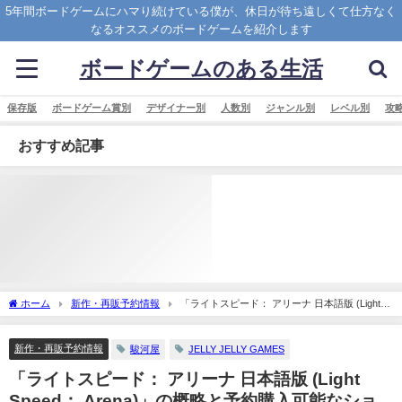
5年間ボードゲームにハマり続けている僕が、休日が待ち遠しくて仕方なく
なるオススメのボードゲームを紹介します
ボードゲームのある生活
保存版
ボードゲーム賞別
デザイナー別
人数別
ジャンル別
レベル別
攻
おすすめ記事
ホーム
新作・再販予約情報
「ライトスピード： アリーナ 日本語版 (Light
Speed： Arena)」の概略と予約購入可能なショップ紹介！
新作・再販予約情報
駿河屋
JELLY JELLY GAMES
「ライトスピード： アリーナ 日本語版 (Light
Speed： Arena)」の概略と予約購入可能なショ