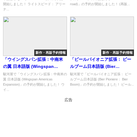
なショップ紹介！
と予約購入可能なショップ紹
開始しました！ ライトスピード： アリー
road)」の予約が開始しました！ (再販...
介！
ナ...
新作・再販予約情報
新作・再販予約情報
「ウイングスパン拡張：中南米
「ビールパイオニア拡張： ビー
の翼 日本語版 (Wingspan
ルブーム日本語版 (Bier
Americas Expansion)」の概略
Pioniere： Bier Boom)」の概略
駿河屋で「ウイングスパン拡張：中南米の
駿河屋で「ビールパイオニア拡張： ビー
翼 日本語版 (Wingspan Americas
ルブーム日本語版 (Bier Pioniere： Bier
と予約購入可能なショップ紹
と予約購入可能なショップ紹
Expansion)」の予約が開始しました！ ウ
Boom)」の予約が開始しました！ ビール...
介！
介！
イ...
広告