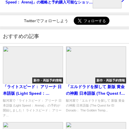
Speed： Arena)」の概略と予約購入可能なショップ
紹介！
Twitterでフォローしよう
おすすめの記事
新作・再販予約情報
新作・再販予約情報
「ライトスピード： アリーナ 日
「エルドラドを探して 新版 黄金
本語版 (Light Speed：
の神殿 日本語版 (The Quest for
Arena)」の概略と予約購入可能
El Dorado： The Golden
駿河屋で「ライトスピード： アリーナ 日
駿河屋で「エルドラドを探して 新版 黄金
本語版 (Light Speed： Arena)」の予約が
の神殿 日本語版 (The Quest for El
なショップ紹介！
Temples)」の概略と予約購入可
開始しました！ ライトスピード： アリー
Dorado： The Golden Temp...
能なショップ紹介！
ナ...