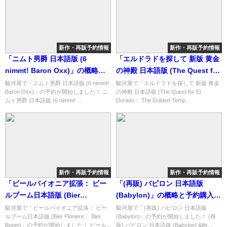
新作・再販予約情報
新作・再販予約情報
「ニムト男爵 日本語版 (6
「エルドラドを探して 新版 黄金
nimmt! Baron Oxx)」の概略と
の神殿 日本語版 (The Quest for
予約購入可能なショップ紹介！
El Dorado： The Golden
駿河屋で「ニムト男爵 日本語版 (6 nimmt!
駿河屋で「エルドラドを探して 新版 黄金
Baron Oxx)」の予約が開始しました！ ニ
の神殿 日本語版 (The Quest for El
Temples)」の概略と予約購入可
ムト男爵 日本語版 (6 nimmt! ...
Dorado： The Golden Temp...
能なショップ紹介！
新作・再販予約情報
新作・再販予約情報
「ビールパイオニア拡張： ビー
「(再販) バビロン 日本語版
ルブーム日本語版 (Bier
(Babylon)」の概略と予約購入可
Pioniere： Bier Boom)」の概略
能なショップ紹介！
駿河屋で「ビールパイオニア拡張： ビー
駿河屋で「(再販) バビロン 日本語版
ルブーム日本語版 (Bier Pioniere： Bier
(Babylon)」の予約が開始しました！ (再
と予約購入可能なショップ紹
Boom)」の予約が開始しました！ ビール...
販) バビロン 日本語版 (Babylon) &#x...