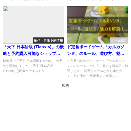
介！
新作・再販予約情報
ゲーム紹介
「天下 日本語版 (Tianxia)」の概
ド定番ボードゲーム「カルカソ
略と予約購入可能なショップ紹
ンヌ」のルール、遊び方、魅力
介！
を解説！
駿河屋で「天下 日本語版 (Tianxia)」の予
ド定番の名作ボードゲーム「カルカソン
約が開始しました！ 天下 日本語版
ヌ」のルール、やり方、魅力を徹底的に解
(Tianxia) 👆画像かテキストリ...
説します。 簡単なルールながら奥が深
く、初心者から熟練者までが楽し...
広告