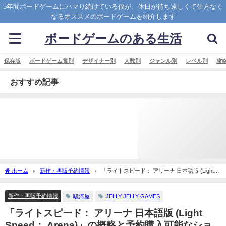
5年間ボードゲームにハマり続けている僕が、休日が待ち遠しくて仕方なく
なるオススメのボードゲームを紹介します
ボードゲームのある生活
保存版
ボードゲーム賞別
デザイナー別
人数別
ジャンル別
レベル別
攻
おすすめ記事
ホーム
新作・再販予約情報
「ライトスピード： アリーナ 日本語版 (Light
Speed： Arena)」の概略と予約購入可能なショップ紹介！
新作・再販予約情報
駿河屋
JELLY JELLY GAMES
「ライトスピード： アリーナ 日本語版 (Light
Speed： Arena)」の概略と予約購入可能なショ