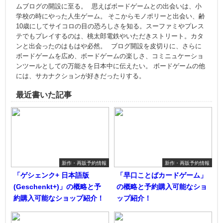
ムブログの開設に至る。 思えばボードゲームとの出会いは、小
学校の時にやった人生ゲーム。 そこからモノポリーと出会い、齢
10歳にしてサイコロの目の恐ろしさを知る。スーファミやプレス
テでもプレイするのは、桃太郎電鉄やいただきストリート。カタ
ンと出会ったのはもはや必然。 ブログ開設を皮切りに、さらに
ボードゲームを広め、ボードゲームの楽しさ、コミニュケーショ
ンツールとしての万能さを日本中に伝えたい。 ボードゲームの他
には、サカナクションが好きだったりする。
最近書いた記事
新作・再販予約情報
新作・再販予約情報
「ゲシェンク+ 日本語版
「早口ことばカードゲーム」
(Geschenkt+)」の概略と予
の概略と予約購入可能なショ
約購入可能なショップ紹介！
ップ紹介！