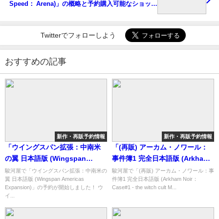
Speed： Arena)」の概略と予約購入可能なショップ
紹介！
Twitterでフォローしよう
おすすめの記事
新作・再販予約情報
新作・再販予約情報
「ウイングスパン拡張：中南米
「(再販) アーカム・ノワール：
の翼 日本語版 (Wingspan
事件簿1 完全日本語版 (Arkham
Americas Expansion)」の概略
Noir：Case#1 - the witch cult
駿河屋で「ウイングスパン拡張：中南米の
駿河屋で「(再販) アーカム・ノワール：事
翼 日本語版 (Wingspan Americas
件簿1 完全日本語版 (Arkham Noir：
と予約購入可能なショップ紹
Murders)」の概略と予約購入可
Expansion)」の予約が開始しました！ ウ
Case#1 - the witch cult M...
介！
能なショップ紹介！
イ...