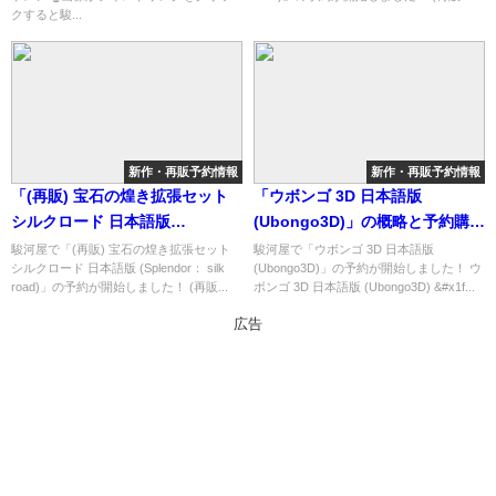
介！
クすると駿...
新作・再販予約情報
新作・再販予約情報
「(再販) 宝石の煌き拡張セット
「ウボンゴ 3D 日本語版
シルクロード 日本語版
(Ubongo3D)」の概略と予約購入
(Splendor： silk road)」の概略
可能なショップ紹介！
駿河屋で「(再販) 宝石の煌き拡張セット
駿河屋で「ウボンゴ 3D 日本語版
シルクロード 日本語版 (Splendor： silk
(Ubongo3D)」の予約が開始しました！ ウ
と予約購入可能なショップ紹
road)」の予約が開始しました！ (再販...
ボンゴ 3D 日本語版 (Ubongo3D) &#x1f...
介！
広告