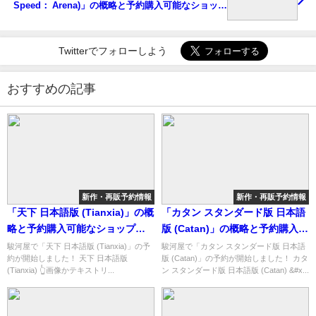
Speed： Arena)」の概略と予約購入可能なショップ
紹介！
Twitterでフォローしよう
おすすめの記事
新作・再販予約情報
新作・再販予約情報
「天下 日本語版 (Tianxia)」の概
「カタン スタンダード版 日本語
略と予約購入可能なショップ紹
版 (Catan)」の概略と予約購入可
介！
能なショップ紹介！
駿河屋で「天下 日本語版 (Tianxia)」の予
駿河屋で「カタン スタンダード版 日本語
約が開始しました！ 天下 日本語版
版 (Catan)」の予約が開始しました！ カタ
(Tianxia) 👆画像かテキストリ...
ン スタンダード版 日本語版 (Catan) &#x...