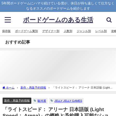
5年間ボードゲームにハマり続けている僕が、休日が待ち遠しくて仕方なく
なるオススメのボードゲームを紹介します
ボードゲームのある生活
保存版
ボードゲーム賞別
デザイナー別
人数別
ジャンル別
レベル別
攻
おすすめ記事
ホーム
新作・再販予約情報
「ライトスピード： アリーナ 日本語版 (Light
Speed： Arena)」の概略と予約購入可能なショップ紹介！
新作・再販予約情報
駿河屋
JELLY JELLY GAMES
「ライトスピード： アリーナ 日本語版 (Light
Speed： Arena)」の概略と予約購入可能なショ