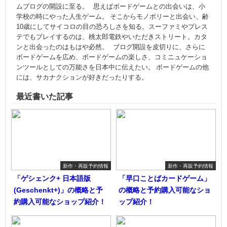
ムブログの開設に至る。 思えばボードゲームとの出会いは、小
学校の時にやった人生ゲーム。 そこからモノポリーと出会い、齢
10歳にしてサイコロの目の恐ろしさを知る。スーファミやプレス
テでもプレイするのは、桃太郎電鉄やいただきストリート。カタ
ンと出会ったのはもはや必然。 ブログ開設を皮切りに、さらに
ボードゲームを広め、ボードゲームの楽しさ、コミニュケーショ
ンツールとしての万能さを日本中に伝えたい。 ボードゲームの他
には、サカナクションが好きだったりする。
最近書いた記事
新作・再販予約情報
新作・再販予約情報
「ゲシェンク+ 日本語版
「早口ことばカードゲーム」
(Geschenkt+)」の概略と予
の概略と予約購入可能なショ
約購入可能なショップ紹介！
ップ紹介！