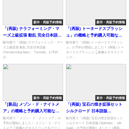
新作・再販予約情報
新作・再販予約情報
「(再販) テラフォーミング・マ
「(再販) トーネードスプラッシ
ーズ上級拡張 動乱 完全日本語版
ュ」の概略と予約購入可能なシ
(Terraforming Mars：
ョップ紹介！
駿河屋で「(再販) テラフォーミング・マー
駿河屋で「(再販) トーネードスプラッシ
ズ上級拡張 動乱 完全日本語版
ュ」の予約が開始しました！ (再販) トー
Turmoil)」の概略と予約購入可
(Terraforming Mars： Turmoil)」の予約
ネードスプラッシュ 👆画像かテキストリ
能なショップ紹介！
が...
ンク...
新作・再販予約情報
新作・再販予約情報
「[新品] メゾン・ド・ナイトメ
「(再販) 宝石の煌き拡張セット
ア」の概略と予約購入可能なシ
シルクロード 日本語版
ョップ紹介！
(Splendor： silk road)」の概略
駿河屋で「 メゾン・ド・ナイトメア」の
駿河屋で「(再販) 宝石の煌き拡張セット
予約が開始しました！ メゾン・ド・ナイ
シルクロード 日本語版 (Splendor： silk
と予約購入可能なショップ紹
トメア 👆画像かテキストリンクをクリッ
road)」の予約が開始しました！ (再販...