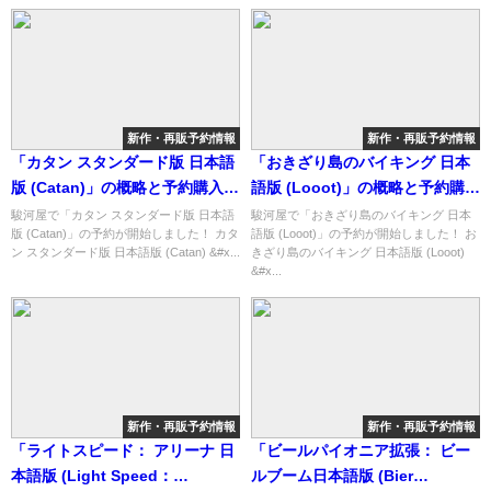
新作・再販予約情報
新作・再販予約情報
「カタン スタンダード版 日本語
「おきざり島のバイキング 日本
版 (Catan)」の概略と予約購入可
語版 (Looot)」の概略と予約購入
能なショップ紹介！
可能なショップ紹介！
駿河屋で「カタン スタンダード版 日本語
駿河屋で「おきざり島のバイキング 日本
版 (Catan)」の予約が開始しました！ カタ
語版 (Looot)」の予約が開始しました！ お
ン スタンダード版 日本語版 (Catan) &#x...
きざり島のバイキング 日本語版 (Looot)
&#x...
新作・再販予約情報
新作・再販予約情報
「ライトスピード： アリーナ 日
「ビールパイオニア拡張： ビー
本語版 (Light Speed：
ルブーム日本語版 (Bier