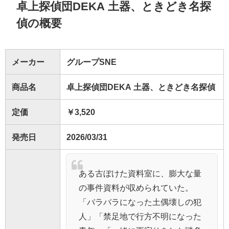
卓上探偵団DEKA 土器、ときどき名探
偵の概要
メーカー
グループSNE
商品名
卓上探偵団DEKA 土器、ときどき名探偵
定価
￥3,520
発売日
2026/03/31
ある古ぼけた資料室に、膨大な量
の事件資料が収められていた。
「バラバラになった土偶壊しの犯
人」「禁足地で行方不明になった