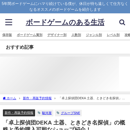
5年間ボードゲームにハマり続けている僕が、休日が待ち遠しくて仕方なく
なるオススメのボードゲームを紹介します
ボードゲームのある生活
保存版
ボードゲーム賞別
デザイナー別
人数別
ジャンル別
レベル別
攻
おすすめ記事
ホーム
新作・再販予約情報
「卓上探偵団DEKA 土器、ときどき名探偵」の
概略と予約購入可能なショップ紹介！
新作・再販予約情報
駿河屋
グループSNE
「卓上探偵団DEKA 土器、ときどき名探偵」の概
略と予約購入可能なショップ紹介！