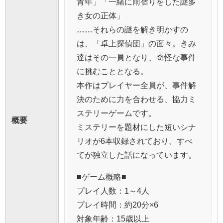
青年」「一緒に雨宿りをした謎多
き女の正体」
……それらの謎を解き明かすの
は、「卓上探偵団」の面々。きみ
達はその一員となり、奇怪な事件
に挑むこととなる。
本作はプレイヤー全員が、事件解
決のために力を合わせる、協力ミ
ステリーゲームです。
概要
ミステリーを題材にした短いシナ
リオが6本収録されており、すべ
てが独立した話になっています。
■ゲーム概略■
プレイ人数：1～4人
プレイ時間：約20分×6
対象年齢：15歳以上