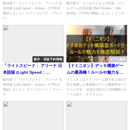
Arena)」の概略と予約購入可能
Pioniere： Bier Boom)」の概略
駿河屋で「ライトスピード： アリーナ 日
駿河屋で「ビールパイオニア拡張： ビー
本語版 (Light Speed： Arena)」の予約が
ルブーム日本語版 (Bier Pioniere： Bier
なショップ紹介！
と予約購入可能なショップ紹
開始しました！ ライトスピード： アリー
Boom)」の予約が開始しました！ ビール...
介！
ナ...
新作・再販予約情報
ゲーム紹介
「ライトスピード： アリーナ 日
【ドミニオン】デッキ構築ゲー
本語版 (Light Speed：
ムの最高峰！ルールや魅力を徹
Arena)」の概略と予約購入可能
底解説
駿河屋で「ライトスピード： アリーナ 日
ドミニオンはドイツゲーム賞で史上初の3
本語版 (Light Speed： Arena)」の予約が
冠を達成した最高峰のデッキ構築型ボード
なショップ紹介！
開始しました！ ライトスピード： アリー
ゲームです。 拡張を含めると580種類のカ
ナ...
ードがあり、サプライの...