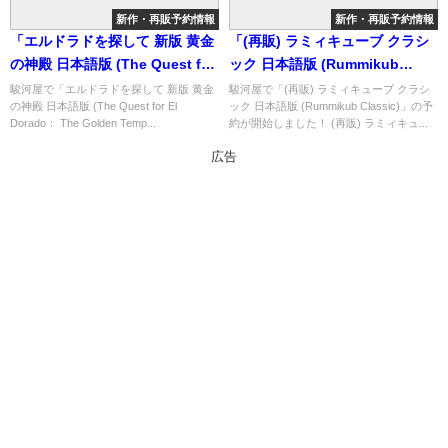
新作・再販予約情報
新作・再販予約情報
「エルドラドを探して 新版 黄金
「(再販) ラミィキューブ クラシ
の神殿 日本語版 (The Quest for
ック 日本語版 (Rummikub
El Dorado： The Golden
Classic)」の概略と予約購入可能
駿河屋で「エルドラドを探して 新版 黄金
駿河屋で「(再販) ラミィキューブ クラシ
の神殿 日本語版 (The Quest for El
ック 日本語版 (Rummikub Classic)」の予
Temples)」の概略と予約購入可
なショップ紹介！
Dorado： The Golden Temp...
約が開始しました！ (再販) ラミィキュ...
能なショップ紹介！
広告