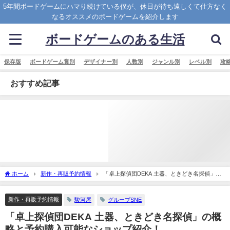
5年間ボードゲームにハマり続けている僕が、休日が待ち遠しくて仕方なく
なるオススメのボードゲームを紹介します
ボードゲームのある生活
保存版
ボードゲーム賞別
デザイナー別
人数別
ジャンル別
レベル別
攻
おすすめ記事
ホーム
新作・再販予約情報
「卓上探偵団DEKA 土器、ときどき名探偵」の
概略と予約購入可能なショップ紹介！
新作・再販予約情報
駿河屋
グループSNE
「卓上探偵団DEKA 土器、ときどき名探偵」の概
略と予約購入可能なショップ紹介！