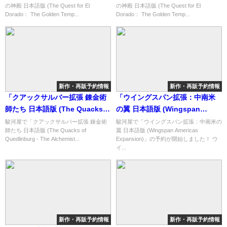
の神殿 日本語版 (The Quest for El
の神殿 日本語版 (The Quest for El
Temples)」の概略と予約購入可
Temples)」の概略と予約購入可
Dorado： The Golden Temp...
Dorado： The Golden Temp...
能なショップ紹介！
能なショップ紹介！
新作・再販予約情報
新作・再販予約情報
「クアックサルバー拡張 錬金術
「ウイングスパン拡張：中南米
師たち 日本語版 (The Quacks
の翼 日本語版 (Wingspan
of Quedlinburg - The
Americas Expansion)」の概略
駿河屋で「クアックサルバー拡張 錬金術
駿河屋で「ウイングスパン拡張：中南米の
師たち 日本語版 (The Quacks of
翼 日本語版 (Wingspan Americas
Alchemists)」の概略と予約購入
と予約購入可能なショップ紹
Quedlinburg - The Alchemist...
Expansion)」の予約が開始しました！ ウ
可能なショップ紹介！
介！
イ...
新作・再販予約情報
新作・再販予約情報