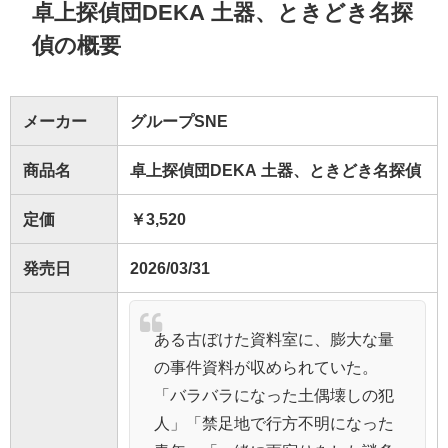
卓上探偵団DEKA 土器、ときどき名探
偵の概要
メーカー
グループSNE
商品名
卓上探偵団DEKA 土器、ときどき名探偵
定価
￥3,520
発売日
2026/03/31
ある古ぼけた資料室に、膨大な量
の事件資料が収められていた。
「バラバラになった土偶壊しの犯
人」「禁足地で行方不明になった