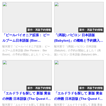
新作・再販予約情報
新作・再販予約情報
「ビールパイオニア拡張： ビー
「(再販) バビロン 日本語版
ルブーム日本語版 (Bier
(Babylon)」の概略と予約購入可
Pioniere： Bier Boom)」の概略
能なショップ紹介！
駿河屋で「ビールパイオニア拡張： ビー
駿河屋で「(再販) バビロン 日本語版
ルブーム日本語版 (Bier Pioniere： Bier
(Babylon)」の予約が開始しました！ (再
と予約購入可能なショップ紹
Boom)」の予約が開始しました！ ビール...
販) バビロン 日本語版 (Babylon) &#x...
介！
新作・再販予約情報
新作・再販予約情報
「エルドラドを探して 新版 黄金
「エルドラドを探して 新版 黄金
の神殿 日本語版 (The Quest for
の神殿 日本語版 (The Quest for
El Dorado： The Golden
El Dorado： The Golden
駿河屋で「エルドラドを探して 新版 黄金
駿河屋で「エルドラドを探して 新版 黄金