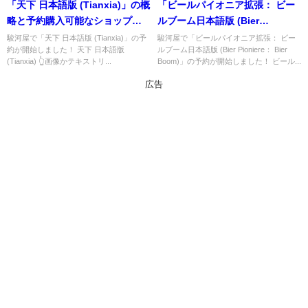
「天下 日本語版 (Tianxia)」の概
「ビールパイオニア拡張： ビー
略と予約購入可能なショップ紹
ルブーム日本語版 (Bier
介！
Pioniere： Bier Boom)」の概略
駿河屋で「天下 日本語版 (Tianxia)」の予
駿河屋で「ビールパイオニア拡張： ビー
約が開始しました！ 天下 日本語版
ルブーム日本語版 (Bier Pioniere： Bier
と予約購入可能なショップ紹
(Tianxia) 👆画像かテキストリ...
Boom)」の予約が開始しました！ ビール...
介！
広告