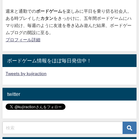
週末と通勤での
ボードゲーム
を楽しみに平日を乗り切る社会人。
ある時プレイした
カタン
をきっかけに、
五年間ボードゲームにハ
マり続け
、毎週のように友達を巻き込み遊んだ結果、ボードゲー
ムブログの開設に至る。
プロフィール詳細
ボードゲーム情報をほぼ毎日発信中！
Tweets by kujiraction
twitter