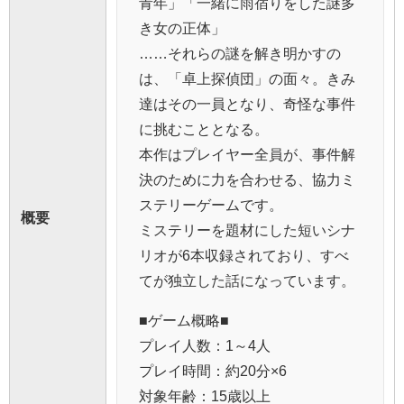
青年」「一緒に雨宿りをした謎多
き女の正体」
……それらの謎を解き明かすの
は、「卓上探偵団」の面々。きみ
達はその一員となり、奇怪な事件
に挑むこととなる。
本作はプレイヤー全員が、事件解
決のために力を合わせる、協力ミ
ステリーゲームです。
概要
ミステリーを題材にした短いシナ
リオが6本収録されており、すべ
てが独立した話になっています。
■ゲーム概略■
プレイ人数：1～4人
プレイ時間：約20分×6
対象年齢：15歳以上