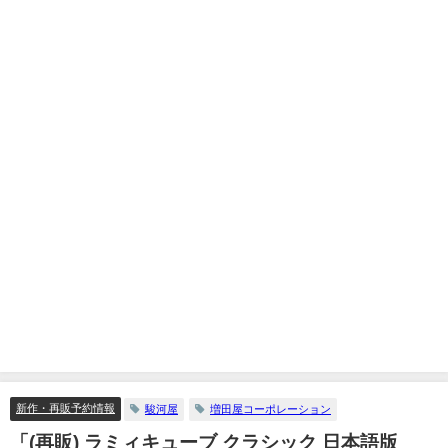
新作・再販予約情報
駿河屋
増田屋コーポレーション
「(再販) ラミィキューブ クラシック 日本語版