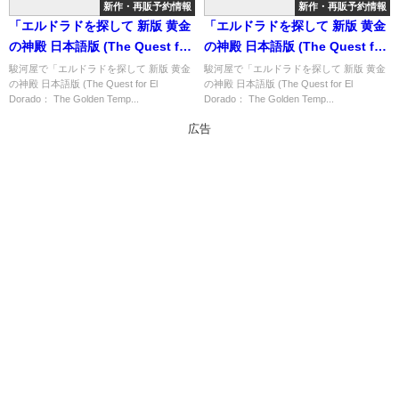
新作・再販予約情報
新作・再販予約情報
「エルドラドを探して 新版 黄金
「エルドラドを探して 新版 黄金
の神殿 日本語版 (The Quest for
の神殿 日本語版 (The Quest for
El Dorado： The Golden
El Dorado： The Golden
駿河屋で「エルドラドを探して 新版 黄金
駿河屋で「エルドラドを探して 新版 黄金
の神殿 日本語版 (The Quest for El
の神殿 日本語版 (The Quest for El
Temples)」の概略と予約購入可
Temples)」の概略と予約購入可
Dorado： The Golden Temp...
Dorado： The Golden Temp...
能なショップ紹介！
能なショップ紹介！
広告