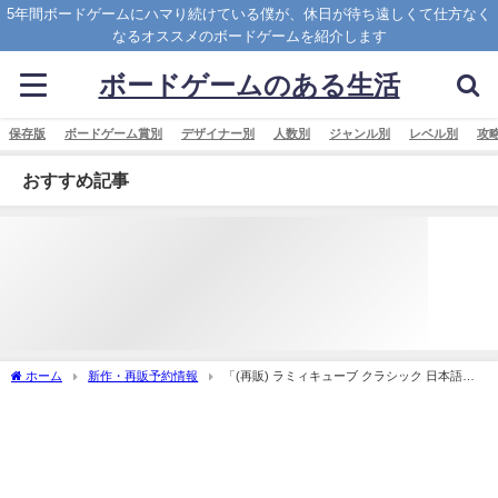
5年間ボードゲームにハマり続けている僕が、休日が待ち遠しくて仕方なく
なるオススメのボードゲームを紹介します
ボードゲームのある生活
保存版
ボードゲーム賞別
デザイナー別
人数別
ジャンル別
レベル別
攻
おすすめ記事
ホーム
新作・再販予約情報
「(再販) ラミィキューブ クラシック 日本語版
(Rummikub Classic)」の概略と予約購入可能なショップ紹介！