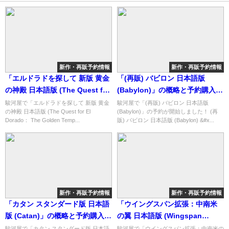
新作・再販予約情報
新作・再販予約情報
「エルドラドを探して 新版 黄金
「(再販) バビロン 日本語版
の神殿 日本語版 (The Quest for
(Babylon)」の概略と予約購入可
El Dorado： The Golden
能なショップ紹介！
駿河屋で「エルドラドを探して 新版 黄金
駿河屋で「(再販) バビロン 日本語版
の神殿 日本語版 (The Quest for El
(Babylon)」の予約が開始しました！ (再
Temples)」の概略と予約購入可
Dorado： The Golden Temp...
販) バビロン 日本語版 (Babylon) &#x...
能なショップ紹介！
新作・再販予約情報
新作・再販予約情報
「カタン スタンダード版 日本語
「ウイングスパン拡張：中南米
版 (Catan)」の概略と予約購入可
の翼 日本語版 (Wingspan
能なショップ紹介！
Americas Expansion)」の概略
駿河屋で「カタン スタンダード版 日本語
駿河屋で「ウイングスパン拡張：中南米の