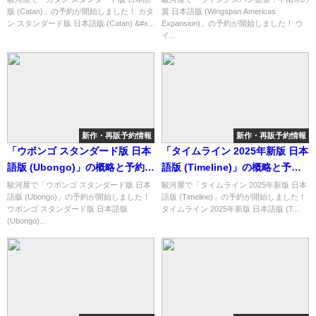
版 (Catan)」の予約が開始しました！ カタ
翼 日本語版 (Wingspan Americas
と予約購入可能なショップ紹
ン スタンダード版 日本語版 (Catan) &#x...
Expansion)」の予約が開始しました！ ウ
介！
イ...
新作・再販予約情報
新作・再販予約情報
「ウボンゴ スタンダード版 日本
「タイムライン 2025年新版 日本
語版 (Ubongo)」の概略と予約購
語版 (Timeline)」の概略と予約
入可能なショップ紹介！
購入可能なショップ紹介！
駿河屋で「ウボンゴ スタンダード版 日本
駿河屋で「タイムライン 2025年新版 日本
語版 (Ubongo)」の予約が開始しました！
語版 (Timeline)」の予約が開始しました！
ウボンゴ スタンダード版 日本語版
タイムライン 2025年新版 日本語版 (T...
(Ubongo)...