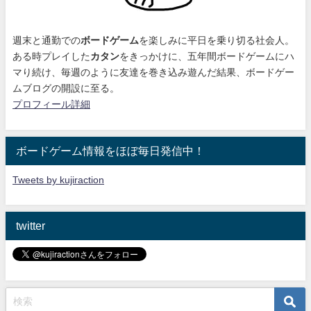
週末と通勤での
ボードゲーム
を楽しみに平日を乗り切る社会人。
ある時プレイした
カタン
をきっかけに、
五年間ボードゲームにハ
マり続け
、毎週のように友達を巻き込み遊んだ結果、ボードゲー
ムブログの開設に至る。
プロフィール詳細
ボードゲーム情報をほぼ毎日発信中！
Tweets by kujiraction
twitter