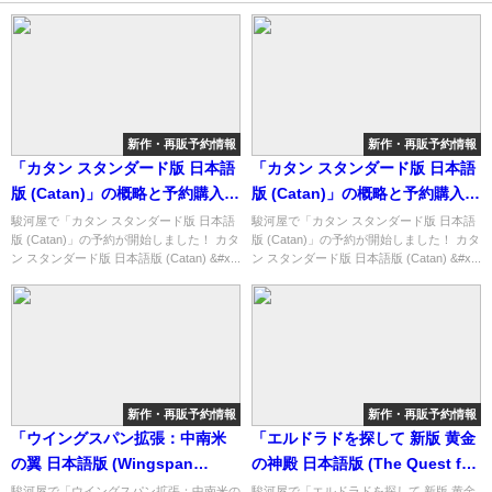
新作・再販予約情報
新作・再販予約情報
「カタン スタンダード版 日本語
「カタン スタンダード版 日本語
版 (Catan)」の概略と予約購入可
版 (Catan)」の概略と予約購入可
能なショップ紹介！
能なショップ紹介！
駿河屋で「カタン スタンダード版 日本語
駿河屋で「カタン スタンダード版 日本語
版 (Catan)」の予約が開始しました！ カタ
版 (Catan)」の予約が開始しました！ カタ
ン スタンダード版 日本語版 (Catan) &#x...
ン スタンダード版 日本語版 (Catan) &#x...
新作・再販予約情報
新作・再販予約情報
「ウイングスパン拡張：中南米
「エルドラドを探して 新版 黄金
の翼 日本語版 (Wingspan
の神殿 日本語版 (The Quest for
Americas Expansion)」の概略
El Dorado： The Golden
駿河屋で「ウイングスパン拡張：中南米の
駿河屋で「エルドラドを探して 新版 黄金