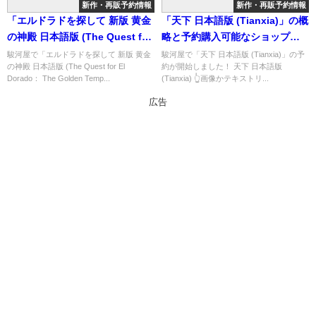
新作・再販予約情報
新作・再販予約情報
「エルドラドを探して 新版 黄金
「天下 日本語版 (Tianxia)」の概
の神殿 日本語版 (The Quest for
略と予約購入可能なショップ紹
El Dorado： The Golden
介！
駿河屋で「エルドラドを探して 新版 黄金
駿河屋で「天下 日本語版 (Tianxia)」の予
の神殿 日本語版 (The Quest for El
約が開始しました！ 天下 日本語版
Temples)」の概略と予約購入可
Dorado： The Golden Temp...
(Tianxia) 👆画像かテキストリ...
能なショップ紹介！
広告