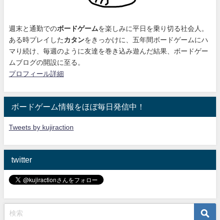
週末と通勤での
ボードゲーム
を楽しみに平日を乗り切る社会人。
ある時プレイした
カタン
をきっかけに、
五年間ボードゲームにハ
マり続け
、毎週のように友達を巻き込み遊んだ結果、ボードゲー
ムブログの開設に至る。
プロフィール詳細
ボードゲーム情報をほぼ毎日発信中！
Tweets by kujiraction
twitter