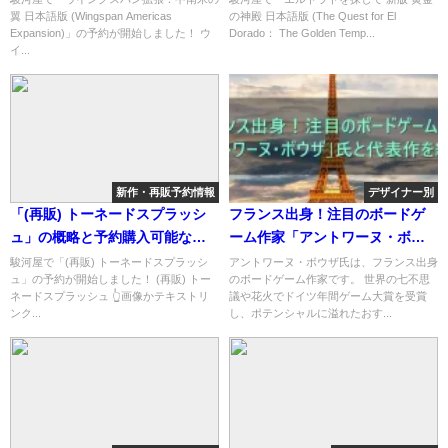
翼 日本語版 (Wingspan Americas
の神殿 日本語版 (The Quest for El
と予約購入可能なショップ紹
Temples)」の概略と予約購入可
Expansion)」の予約が開始しました！ ウ
Dorado： The Golden Temp...
介！
能なショップ紹介！
イ...
新作・再販予約情報
デザイナー別
「(再販) トーネードスプラッシ
フランス出身！注目のボードゲ
ュ」の概略と予約購入可能なシ
ーム作家「アントワーヌ・ボウ
ョップ紹介！
ザ」
駿河屋で「(再販) トーネードスプラッシ
アントワーヌ・ボウザ氏は、フランス出身
ュ」の予約が開始しました！ (再販) トー
のボードゲーム作家です。 世界の七不思
ネードスプラッシュ 👆画像かテキストリ
議や花火でドイツ年間ゲーム大賞を受賞
ンク...
し、ポテンシャルに溢れたおす...