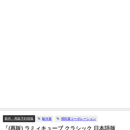
新作・再販予約情報
駿河屋
増田屋コーポレーション
「(再販) ラミィキューブ クラシック 日本語版