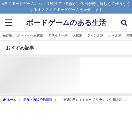
5年間ボードゲームにハマり続けている僕が、休日が待ち遠しくて仕方なく
なるオススメのボードゲームを紹介します
ボードゲームのある生活
保存版
ボードゲーム賞別
デザイナー別
人数別
ジャンル別
レベル別
攻
おすすめ記事
ホーム
新作・再販予約情報
「(再販) ラミィキューブ クラシック 日本語版
(Rummikub Classic)」の概略と予約購入可能なショップ紹介！