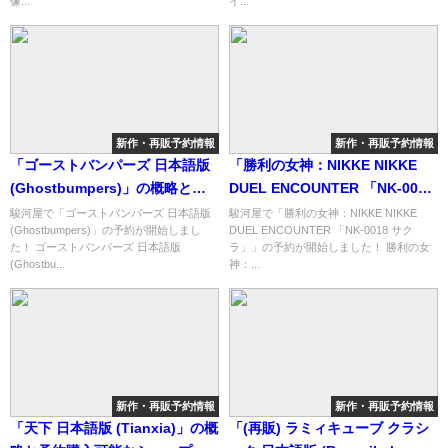
像...
イ...
新作・再販予約情報
新作・再販予約情報
「ゴーストバンパーズ 日本語版
「勝利の女神：NIKKE NIKKE
(Ghostbumpers)」の概略と予
DUEL ENCOUNTER 「NK-0018
約購入可能なショップ紹介！
サクラ」」の概略と予約購入可
駿河屋で「ゴーストバンパーズ 日本語版
駿河屋で「勝利の女神：NIKKE NIKKE
(Ghostbumpers)」の予約が開始しまし
DUEL ENCOUNTER 「NK-0018 サク
能なショップ紹介！
た！ ゴーストバンパーズ 日本語版
ラ」」の予約が開始しました！ 勝利の女
(Ghostbu...
神：...
新作・再販予約情報
新作・再販予約情報
「天下 日本語版 (Tianxia)」の概
「(再販) ラミィキューブ クラシ