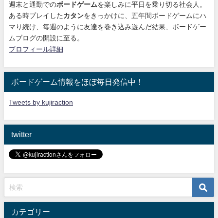
週末と通勤での
ボードゲーム
を楽しみに平日を乗り切る社会人。
ある時プレイした
カタン
をきっかけに、
五年間ボードゲームにハ
マり続け
、毎週のように友達を巻き込み遊んだ結果、ボードゲー
ムブログの開設に至る。
プロフィール詳細
ボードゲーム情報をほぼ毎日発信中！
Tweets by kujiraction
twitter
カテゴリー