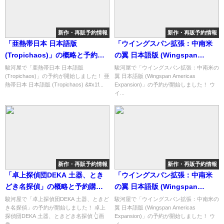
新作・再販予約情報
新作・再販予約情報
「亜熱帯日本 日本語版
「ウイングスパン拡張：中南米
(Tropichaos)」の概略と予約購
の翼 日本語版 (Wingspan
入可能なショップ紹介！
Americas Expansion)」の概略
駿河屋で「亜熱帯日本 日本語版
駿河屋で「ウイングスパン拡張：中南米の
(Tropichaos)」の予約が開始しました！ 亜
翼 日本語版 (Wingspan Americas
と予約購入可能なショップ紹
熱帯日本 日本語版 (Tropichaos) &#x1f...
Expansion)」の予約が開始しました！ ウ
介！
イ...
新作・再販予約情報
新作・再販予約情報
「卓上探偵団DEKA 土器、とき
「ウイングスパン拡張：中南米
どき名探偵」の概略と予約購入
の翼 日本語版 (Wingspan
可能なショップ紹介！
Americas Expansion)」の概略
駿河屋で「卓上探偵団DEKA 土器、ときど
駿河屋で「ウイングスパン拡張：中南米の
き名探偵」の予約が開始しました！ 卓上
翼 日本語版 (Wingspan Americas
と予約購入可能なショップ紹
探偵団DEKA 土器、ときどき名探偵 👆画
Expansion)」の予約が開始しました！ ウ
介！