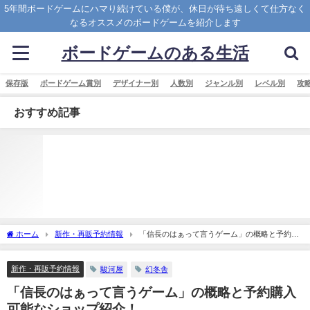
5年間ボードゲームにハマり続けている僕が、休日が待ち遠しくて仕方なく
なるオススメのボードゲームを紹介します
ボードゲームのある生活
保存版
ボードゲーム賞別
デザイナー別
人数別
ジャンル別
レベル別
攻
おすすめ記事
ホーム
新作・再販予約情報
「信長のはぁって言うゲーム」の概略と予約購
入可能なショップ紹介！
新作・再販予約情報
駿河屋
幻冬舎
「信長のはぁって言うゲーム」の概略と予約購入
可能なショップ紹介！