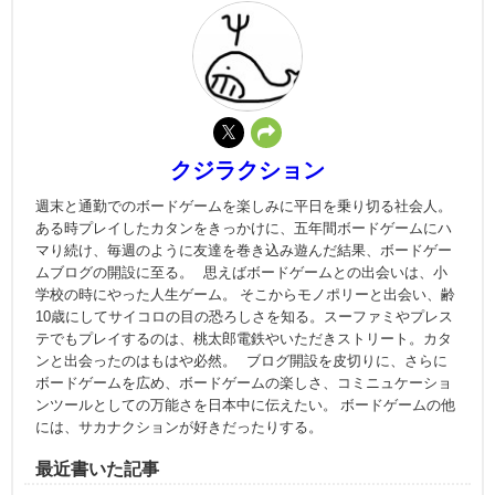
クジラクション
週末と通勤でのボードゲームを楽しみに平日を乗り切る社会人。
ある時プレイしたカタンをきっかけに、五年間ボードゲームにハ
マり続け、毎週のように友達を巻き込み遊んだ結果、ボードゲー
ムブログの開設に至る。 思えばボードゲームとの出会いは、小
学校の時にやった人生ゲーム。 そこからモノポリーと出会い、齢
10歳にしてサイコロの目の恐ろしさを知る。スーファミやプレス
テでもプレイするのは、桃太郎電鉄やいただきストリート。カタ
ンと出会ったのはもはや必然。 ブログ開設を皮切りに、さらに
ボードゲームを広め、ボードゲームの楽しさ、コミニュケーショ
ンツールとしての万能さを日本中に伝えたい。 ボードゲームの他
には、サカナクションが好きだったりする。
最近書いた記事