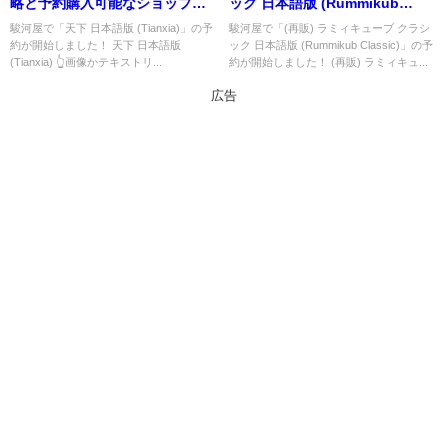
略と予約購入可能なショップ紹
ック 日本語版 (Rummikub
介！
Classic)」の概略と予約購入可能
駿河屋で「天下 日本語版 (Tianxia)」の予
駿河屋で「(再販) ラミィキューブ クラシ
約が開始しました！ 天下 日本語版
ック 日本語版 (Rummikub Classic)」の予
なショップ紹介！
(Tianxia) 👆画像かテキストリ...
約が開始しました！ (再販) ラミィキュ...
広告