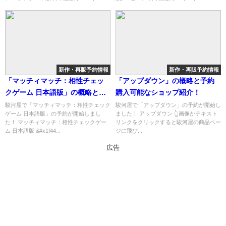
新作・再販予約情報
新作・再販予約情報
「マッチィマッチ：相性チェッ
「アップダウン」の概略と予約
クゲーム 日本語版」の概略と予
購入可能なショップ紹介！
約購入可能なショップ紹介！
駿河屋で「マッチィマッチ：相性チェック
駿河屋で「アップダウン」の予約が開始し
ゲーム 日本語版」の予約が開始しまし
ました！ アップダウン 👆画像かテキスト
た！ マッチィマッチ：相性チェックゲー
リンクをクリックすると駿河屋の商品ペー
ム 日本語版 &#x1f44...
ジに飛び...
広告