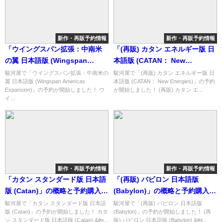
新作・再販予約情報
新作・再販予約情報
「ウイングスパン拡張：中南米
「(再販) カタン エネルギー版 日
の翼 日本語版 (Wingspan
本語版 (CATAN： New
Americas Expansion)」の概略
Energies)」の概略と予約購入可
駿河屋で「ウイングスパン拡張：中南米の
駿河屋で「(再販) カタン エネルギー版 日
翼 日本語版 (Wingspan Americas
本語版 (CATAN： New Energies)」の予約
と予約購入可能なショップ紹
能なショップ紹介！
Expansion)」の予約が開始しました！ ウ
が開始しました！ (再販) カタン エ...
介！
イ...
新作・再販予約情報
新作・再販予約情報
「カタン スタンダード版 日本語
「(再販) バビロン 日本語版
版 (Catan)」の概略と予約購入可
(Babylon)」の概略と予約購入可
能なショップ紹介！
能なショップ紹介！
駿河屋で「カタン スタンダード版 日本語
駿河屋で「(再販) バビロン 日本語版
版 (Catan)」の予約が開始しました！ カタ
(Babylon)」の予約が開始しました！ (再
ン スタンダード版 日本語版 (Catan) &#x...
販) バビロン 日本語版 (Babylon) &#x...