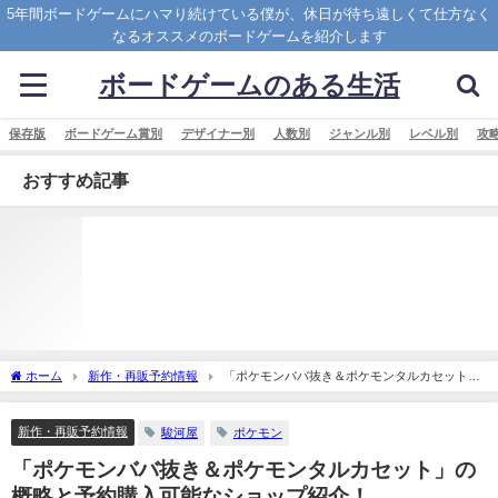
5年間ボードゲームにハマり続けている僕が、休日が待ち遠しくて仕方なく
なるオススメのボードゲームを紹介します
ボードゲームのある生活
保存版
ボードゲーム賞別
デザイナー別
人数別
ジャンル別
レベル別
攻
おすすめ記事
ホーム
新作・再販予約情報
「ポケモンババ抜き＆ポケモンタルカセット」
の概略と予約購入可能なショップ紹介！
新作・再販予約情報
駿河屋
ポケモン
「ポケモンババ抜き＆ポケモンタルカセット」の
概略と予約購入可能なショップ紹介！