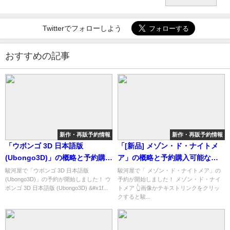
Twitterでフォローしよう
おすすめの記事
新作・再販予約情報
新作・再販予約情報
「ウボンゴ 3D 日本語版
「[新品] メゾン・ド・ナイトメ
(Ubongo3D)」の概略と予約購入
ア」の概略と予約購入可能なシ
可能なショップ紹介！
ョップ紹介！
駿河屋で「ウボンゴ 3D 日本語版
駿河屋で「 メゾン・ド・ナイトメア」の
(Ubongo3D)」の予約が開始しました！ ウ
予約が開始しました！ メゾン・ド・ナイ
ボンゴ 3D 日本語版 (Ubongo3D) &#x1f...
トメア 👆画像かテキストリンクをクリッ
クすると駿...