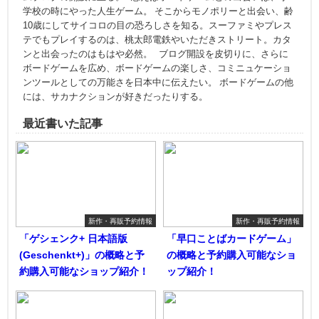
学校の時にやった人生ゲーム。 そこからモノポリーと出会い、齢
10歳にしてサイコロの目の恐ろしさを知る。スーファミやプレス
テでもプレイするのは、桃太郎電鉄やいただきストリート。カタ
ンと出会ったのはもはや必然。 ブログ開設を皮切りに、さらに
ボードゲームを広め、ボードゲームの楽しさ、コミニュケーショ
ンツールとしての万能さを日本中に伝えたい。 ボードゲームの他
には、サカナクションが好きだったりする。
最近書いた記事
新作・再販予約情報
新作・再販予約情報
「ゲシェンク+ 日本語版
「早口ことばカードゲーム」
(Geschenkt+)」の概略と予
の概略と予約購入可能なショ
約購入可能なショップ紹介！
ップ紹介！