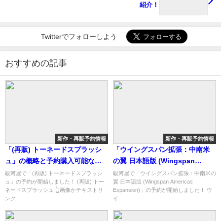
紹介！
Twitterでフォローしよう
おすすめの記事
新作・再販予約情報
新作・再販予約情報
「(再販) トーネードスプラッシ
「ウイングスパン拡張：中南米
ュ」の概略と予約購入可能なシ
の翼 日本語版 (Wingspan
ョップ紹介！
Americas Expansion)」の概略
駿河屋で「(再販) トーネードスプラッシ
駿河屋で「ウイングスパン拡張：中南米の
ュ」の予約が開始しました！ (再販) トー
翼 日本語版 (Wingspan Americas
と予約購入可能なショップ紹
ネードスプラッシュ 👆画像かテキストリ
Expansion)」の予約が開始しました！ ウ
介！
ンク...
イ...