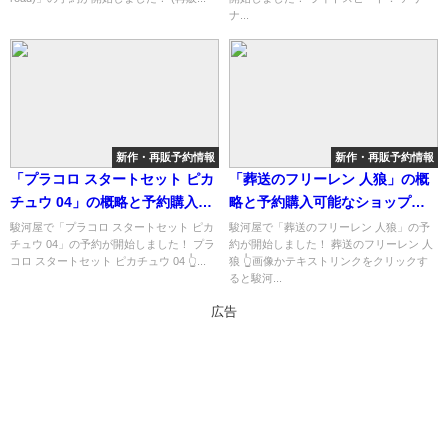
介！
ナ...
新作・再販予約情報
新作・再販予約情報
「プラコロ スタートセット ピカ
「葬送のフリーレン 人狼」の概
チュウ 04」の概略と予約購入可
略と予約購入可能なショップ紹
能なショップ紹介！
介！
駿河屋で「プラコロ スタートセット ピカ
駿河屋で「葬送のフリーレン 人狼」の予
チュウ 04」の予約が開始しました！ プラ
約が開始しました！ 葬送のフリーレン 人
コロ スタートセット ピカチュウ 04 👆...
狼 👆画像かテキストリンクをクリックす
ると駿河...
広告