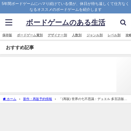
5年間ボードゲームにハマり続けている僕が、休日が待ち遠しくて仕方なく
なるオススメのボードゲームを紹介します
ボードゲームのある生活
保存版
ボードゲーム賞別
デザイナー別
人数別
ジャンル別
レベル別
攻
おすすめ記事
ホーム
新作・再販予約情報
「(再販) 世界の七不思議：デュエル 多言語版 (7
Wonders： Duel)」の概略と予約購入可能なショップ紹介！