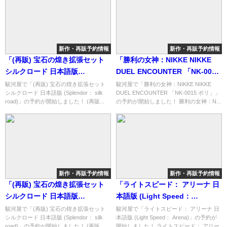
新作・再販予約情報
新作・再販予約情報
「(再販) 宝石の煌き拡張セット
「勝利の女神：NIKKE NIKKE
シルクロード 日本語版
DUEL ENCOUNTER 「NK-0015
(Splendor： silk road)」の概略
ポリ」」の概略と予約購入可能
駿河屋で「(再販) 宝石の煌き拡張セット
駿河屋で「勝利の女神：NIKKE NIKKE
シルクロード 日本語版 (Splendor： silk
DUEL ENCOUNTER 「NK-0015 ポリ」」
と予約購入可能なショップ紹
なショップ紹介！
road)」の予約が開始しました！ (再販...
の予約が開始しました！ 勝利の女神：N...
介！
新作・再販予約情報
新作・再販予約情報
「(再販) 宝石の煌き拡張セット
「ライトスピード： アリーナ 日
シルクロード 日本語版
本語版 (Light Speed：
(Splendor： silk road)」の概略
Arena)」の概略と予約購入可能
駿河屋で「(再販) 宝石の煌き拡張セット
駿河屋で「ライトスピード： アリーナ 日
シルクロード 日本語版 (Splendor： silk
本語版 (Light Speed： Arena)」の予約が
と予約購入可能なショップ紹
なショップ紹介！
road)」の予約が開始しました！ (再販...
開始しました！ ライトスピード： アリー