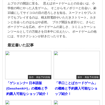
ムブログの開設に至る。 思えばボードゲームとの出会いは、小
学校の時にやった人生ゲーム。 そこからモノポリーと出会い、齢
10歳にしてサイコロの目の恐ろしさを知る。スーファミやプレス
テでもプレイするのは、桃太郎電鉄やいただきストリート。カタ
ンと出会ったのはもはや必然。 ブログ開設を皮切りに、さらに
ボードゲームを広め、ボードゲームの楽しさ、コミニュケーショ
ンツールとしての万能さを日本中に伝えたい。 ボードゲームの他
には、サカナクションが好きだったりする。
最近書いた記事
新作・再販予約情報
新作・再販予約情報
「ゲシェンク+ 日本語版
「早口ことばカードゲーム」
(Geschenkt+)」の概略と予
の概略と予約購入可能なショ
約購入可能なショップ紹介！
ップ紹介！