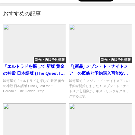
おすすめの記事
新作・再販予約情報
新作・再販予約情報
「エルドラドを探して 新版 黄金
「[新品] メゾン・ド・ナイトメ
の神殿 日本語版 (The Quest for
ア」の概略と予約購入可能なシ
El Dorado： The Golden
ョップ紹介！
駿河屋で「エルドラドを探して 新版 黄金
駿河屋で「 メゾン・ド・ナイトメア」の
の神殿 日本語版 (The Quest for El
予約が開始しました！ メゾン・ド・ナイ
Temples)」の概略と予約購入可
Dorado： The Golden Temp...
トメア 👆画像かテキストリンクをクリッ
能なショップ紹介！
クすると駿...