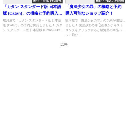
新作・再販予約情報
新作・再販予約情報
「カタン スタンダード版 日本語
「魔法少女の罪」の概略と予約
版 (Catan)」の概略と予約購入可
購入可能なショップ紹介！
能なショップ紹介！
駿河屋で「カタン スタンダード版 日本語
駿河屋で「魔法少女の罪」の予約が開始し
版 (Catan)」の予約が開始しました！ カタ
ました！ 魔法少女の罪 👆画像かテキスト
ン スタンダード版 日本語版 (Catan) &#x...
リンクをクリックすると駿河屋の商品ペー
ジに飛び...
広告