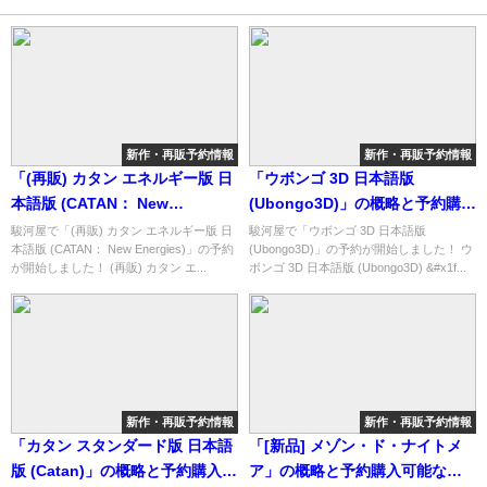
新作・再販予約情報
新作・再販予約情報
「(再販) カタン エネルギー版 日
「ウボンゴ 3D 日本語版
本語版 (CATAN： New
(Ubongo3D)」の概略と予約購入
Energies)」の概略と予約購入可
可能なショップ紹介！
駿河屋で「(再販) カタン エネルギー版 日
駿河屋で「ウボンゴ 3D 日本語版
本語版 (CATAN： New Energies)」の予約
(Ubongo3D)」の予約が開始しました！ ウ
能なショップ紹介！
が開始しました！ (再販) カタン エ...
ボンゴ 3D 日本語版 (Ubongo3D) &#x1f...
新作・再販予約情報
新作・再販予約情報
「カタン スタンダード版 日本語
「[新品] メゾン・ド・ナイトメ
版 (Catan)」の概略と予約購入可
ア」の概略と予約購入可能なシ