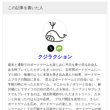
この記事を書いた人
クジラクション
週末と通勤でのボードゲームを楽しみに平日を乗り切る社会人。
ある時プレイしたカタンをきっかけに、五年間ボードゲームにハ
マり続け、毎週のように友達を巻き込み遊んだ結果、ボードゲー
ムブログの開設に至る。 思えばボードゲームとの出会いは、小
学校の時にやった人生ゲーム。 そこからモノポリーと出会い、齢
10歳にしてサイコロの目の恐ろしさを知る。スーファミやプレス
テでもプレイするのは、桃太郎電鉄やいただきストリート。カタ
ンと出会ったのはもはや必然。 ブログ開設を皮切りに、さらに
ボードゲームを広め、ボードゲームの楽しさ、コミニュケーショ
ンツールとしての万能さを日本中に伝えたい。 ボードゲームの他