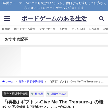
5年間ボードゲームにハマり続けている僕が、休日が待ち遠しくて仕方なく
なるオススメのボードゲームを紹介します
ボードゲームのある生活
保存版
ボードゲーム賞別
デザイナー別
人数別
ジャンル別
レベル別
攻
おすすめ記事
ホーム
新作・再販予約情報
「(再販) ギブトレ-Give Me The Treasure-」の
概略と予約購入可能なショップ紹介！
新作・再販予約情報
駿河屋
遊陽ゲームズ
「(再販) ギブトレ-Give Me The Treasure-」の概
略と予約購入可能なショップ紹介！