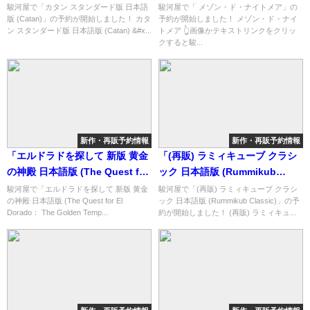
能なショップ紹介！
ョップ紹介！
駿河屋で「カタン スタンダード版 日本語
駿河屋で「 メゾン・ド・ナイトメア」の
版 (Catan)」の予約が開始しました！ カタ
予約が開始しました！ メゾン・ド・ナイ
ン スタンダード版 日本語版 (Catan) &#x...
トメア 👆画像かテキストリンクをクリッ
クすると駿...
新作・再販予約情報
新作・再販予約情報
「エルドラドを探して 新版 黄金
「(再販) ラミィキューブ クラシ
の神殿 日本語版 (The Quest for
ック 日本語版 (Rummikub
El Dorado： The Golden
Classic)」の概略と予約購入可能
駿河屋で「エルドラドを探して 新版 黄金
駿河屋で「(再販) ラミィキューブ クラシ
の神殿 日本語版 (The Quest for El
ック 日本語版 (Rummikub Classic)」の予
Temples)」の概略と予約購入可
なショップ紹介！
Dorado： The Golden Temp...
約が開始しました！ (再販) ラミィキュ...
能なショップ紹介！