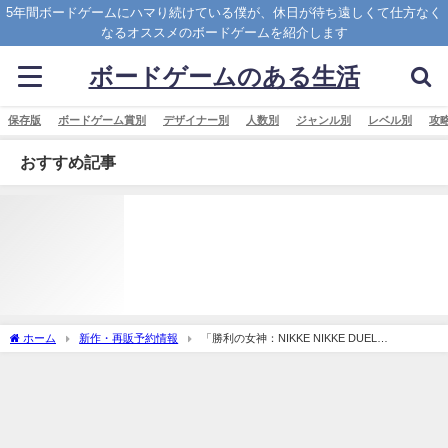
5年間ボードゲームにハマり続けている僕が、休日が待ち遠しくて仕方なく
なるオススメのボードゲームを紹介します
ボードゲームのある生活
保存版
ボードゲーム賞別
デザイナー別
人数別
ジャンル別
レベル別
攻
おすすめ記事
ホーム
新作・再販予約情報
「勝利の女神：NIKKE NIKKE DUEL
ENCOUNTER 「NK-0017 ラプンツェル」」の概略と予約購入可能なショップ紹介！