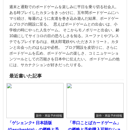
週末と通勤でのボードゲームを楽しみに平日を乗り切る社会人。
ある時プレイしたカタンをきっかけに、五年間ボードゲームにハ
マり続け、毎週のように友達を巻き込み遊んだ結果、ボードゲー
ムブログの開設に至る。 思えばボードゲームとの出会いは、小
学校の時にやった人生ゲーム。 そこからモノポリーと出会い、齢
10歳にしてサイコロの目の恐ろしさを知る。スーファミやプレス
テでもプレイするのは、桃太郎電鉄やいただきストリート。カタ
ンと出会ったのはもはや必然。 ブログ開設を皮切りに、さらに
ボードゲームを広め、ボードゲームの楽しさ、コミニュケーショ
ンツールとしての万能さを日本中に伝えたい。 ボードゲームの他
には、サカナクションが好きだったりする。
最近書いた記事
新作・再販予約情報
新作・再販予約情報
「ゲシェンク+ 日本語版
「早口ことばカードゲーム」
(Geschenkt+)」の概略と予
の概略と予約購入可能なショ