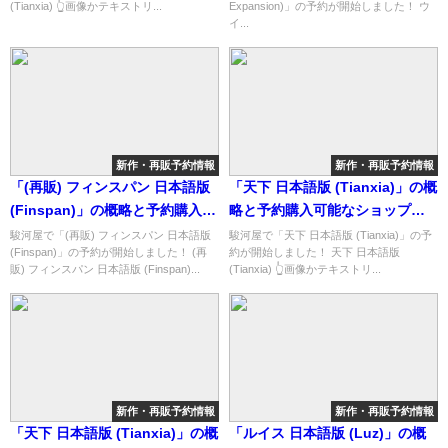
(Tianxia) 👆画像かテキストリ...
Expansion)」の予約が開始しました！ ウ
介！
イ...
新作・再販予約情報
新作・再販予約情報
「(再販) フィンスパン 日本語版
「天下 日本語版 (Tianxia)」の概
(Finspan)」の概略と予約購入可
略と予約購入可能なショップ紹
能なショップ紹介！
介！
駿河屋で「(再販) フィンスパン 日本語版
駿河屋で「天下 日本語版 (Tianxia)」の予
(Finspan)」の予約が開始しました！ (再
約が開始しました！ 天下 日本語版
販) フィンスパン 日本語版 (Finspan)...
(Tianxia) 👆画像かテキストリ...
新作・再販予約情報
新作・再販予約情報
「天下 日本語版 (Tianxia)」の概
「ルイス 日本語版 (Luz)」の概