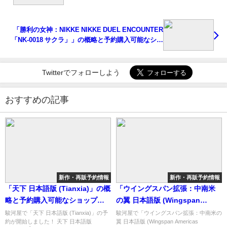
「勝利の女神：NIKKE NIKKE DUEL ENCOUNTER
「NK-0018 サクラ」」の概略と予約購入可能なショ
ップ紹介！
Twitterでフォローしよう
おすすめの記事
新作・再販予約情報
新作・再販予約情報
「天下 日本語版 (Tianxia)」の概
「ウイングスパン拡張：中南米
略と予約購入可能なショップ紹
の翼 日本語版 (Wingspan
介！
Americas Expansion)」の概略
駿河屋で「天下 日本語版 (Tianxia)」の予
駿河屋で「ウイングスパン拡張：中南米の
約が開始しました！ 天下 日本語版
翼 日本語版 (Wingspan Americas
と予約購入可能なショップ紹