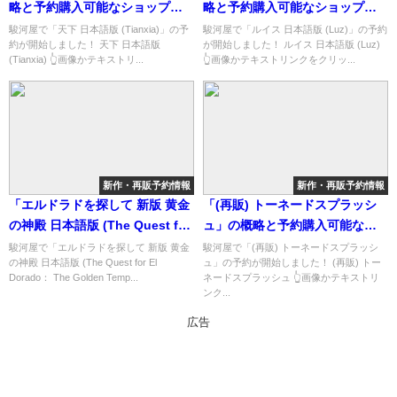
略と予約購入可能なショップ紹
略と予約購入可能なショップ紹
介！
介！
駿河屋で「天下 日本語版 (Tianxia)」の予
駿河屋で「ルイス 日本語版 (Luz)」の予約
約が開始しました！ 天下 日本語版
が開始しました！ ルイス 日本語版 (Luz)
(Tianxia) 👆画像かテキストリ...
👆画像かテキストリンクをクリッ...
新作・再販予約情報
新作・再販予約情報
「エルドラドを探して 新版 黄金
「(再販) トーネードスプラッシ
の神殿 日本語版 (The Quest for
ュ」の概略と予約購入可能なシ
El Dorado： The Golden
ョップ紹介！
駿河屋で「エルドラドを探して 新版 黄金
駿河屋で「(再販) トーネードスプラッシ
の神殿 日本語版 (The Quest for El
ュ」の予約が開始しました！ (再販) トー
Temples)」の概略と予約購入可
Dorado： The Golden Temp...
ネードスプラッシュ 👆画像かテキストリ
能なショップ紹介！
ンク...
広告