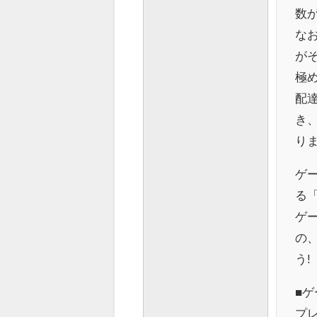
数
な
が
極
配
き
り
ゲ
る
ゲ
の
う!
■ゲ
プレ