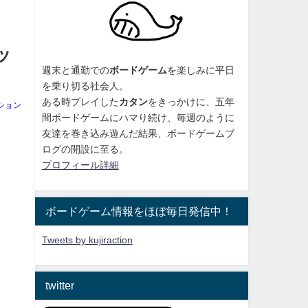
ッ
週末と通勤での
ボードゲーム
を楽しみに平日
を乗り切る社会人。
ある時プレイした
カタン
をきっかけに、
五年
ション
間ボードゲームにハマり続け
、毎週のように
友達を巻き込み遊んだ結果、ボードゲームブ
ログの開設に至る。
プロフィール詳細
ボードゲーム情報をほぼ毎日発信中！
Tweets by kujiraction
twitter