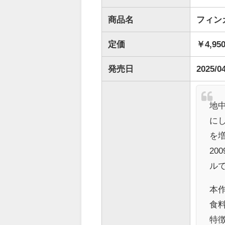
商品名
フィンカ
定価
￥4,95
発売日
2025/0
地
に
を
2
ル
本
食
特