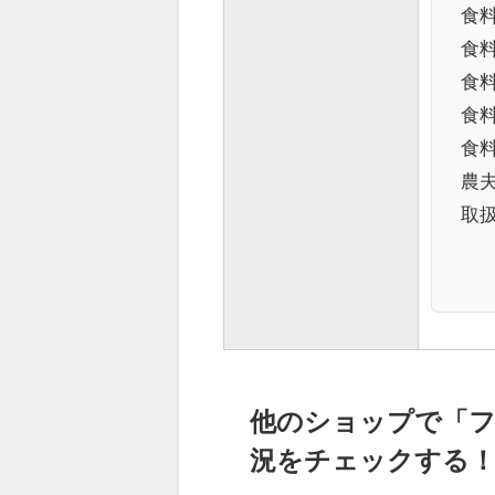
食料
食料
食料
食料
食料
農夫
取
他のショップで「フィ
況をチェックする