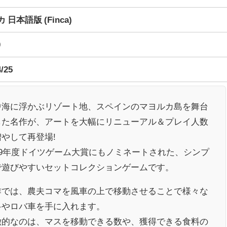
 日本語版 (Finca)
0
4/25
中海に浮かぶリゾート地、スペインのマヨルカ島を舞台
した名作が、アートを大幅にリニューアル＆プレイ人数
増やして再登場!
009年度ドイツゲーム大賞にもノミネートされた、シンプ
で遊びやすいセットコレクションゲームです。
作では、農夫コマを風車の上で移動させることで様々な
料やロバ車を手に入れます。
徴的なのは、マスを移動できる数や、獲得できる食料の