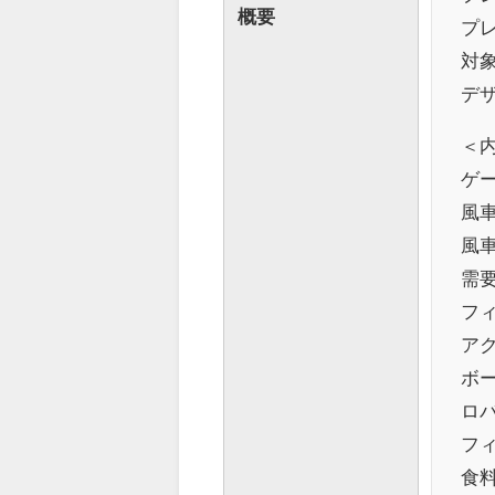
概要
プレ
対象
デザ
＜
ゲ
風車
風
需要
フィ
アク
ボー
ロバ
フ
食料