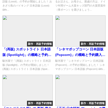
語版 (Looot)」の予約が開始しました！ お
るお父さん、お母さん、親戚の方は、ドイ
きざり島のバイキング 日本語版 (Looot)
ツ年間ゲーム大賞キッズ部門の大賞受賞作
&#x...
（青ポーン）を選びましょう...
新作・再販予約情報
新作・再販予約情報
「(再販) スポットライト 日本語
「シネマポップコーン 日本語版
版 (Spotlight)」の概略と予約購
(Popcorn)」の概略と予約購入可
入可能なショップ紹介！
能なショップ紹介！
駿河屋で「(再販) スポットライト 日本語
駿河屋で「シネマポップコーン 日本語版
版 (Spotlight)」の予約が開始しました！
(Popcorn)」の予約が開始しました！ シネ
(再販) スポットライト 日本語版 (Spot...
マポップコーン 日本語版 (Popcorn) &#x...
新作・再販予約情報
新作・再販予約情報