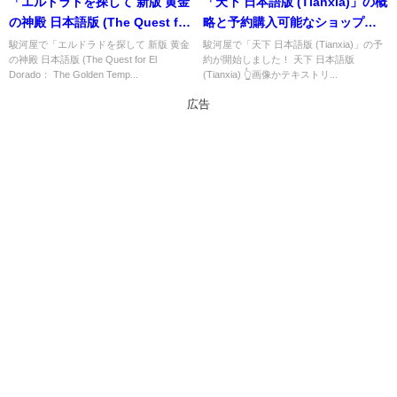
「エルドラドを探して 新版 黄金
「天下 日本語版 (Tianxia)」の概
の神殿 日本語版 (The Quest for
略と予約購入可能なショップ紹
El Dorado： The Golden
介！
駿河屋で「エルドラドを探して 新版 黄金
駿河屋で「天下 日本語版 (Tianxia)」の予
の神殿 日本語版 (The Quest for El
約が開始しました！ 天下 日本語版
Temples)」の概略と予約購入可
Dorado： The Golden Temp...
(Tianxia) 👆画像かテキストリ...
能なショップ紹介！
広告