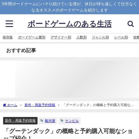
5年間ボードゲームにハマり続けている僕が、休日が待ち遠しくて仕方なく
なるオススメのボードゲームを紹介します
ボードゲームのある生活
保存版
ボードゲーム賞別
デザイナー別
人数別
ジャンル別
レベル別
攻
おすすめ記事
ホーム
新作・再販予約情報
「グーテンダック」の概略と予約購入可能なシ
ョップ紹介！
新作・再販予約情報
駿河屋
ケンビル
「グーテンダック」の概略と予約購入可能なショ
ップ紹介！