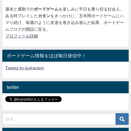
週末と通勤での
ボードゲーム
を楽しみに平日を乗り切る社会人。
ある時プレイした
カタン
をきっかけに、
五年間ボードゲームにハ
マり続け
、毎週のように友達を巻き込み遊んだ結果、ボードゲー
ムブログの開設に至る。
プロフィール詳細
ボードゲーム情報をほぼ毎日発信中！
Tweets by kujiraction
twitter