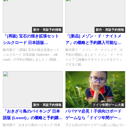
新作・再販予約情報
新作・再販予約情報
「(再販) 宝石の煌き拡張セット
「[新品] メゾン・ド・ナイトメ
シルクロード 日本語版
ア」の概略と予約購入可能なシ
(Splendor： silk road)」の概略
ョップ紹介！
駿河屋で「(再販) 宝石の煌き拡張セット
駿河屋で「 メゾン・ド・ナイトメア」の
シルクロード 日本語版 (Splendor： silk
予約が開始しました！ メゾン・ド・ナイ
と予約購入可能なショップ紹
road)」の予約が開始しました！ (再販...
トメア 👆画像かテキストリンクをクリッ
介！
クすると駿...
新作・再販予約情報
ドイツ年間ゲーム大賞
「おきざり島のバイキング 日本
パパママ必見！子供向けボード
語版 (Looot)」の概略と予約購入
ゲームなら「ドイツ年間ゲーム
可能なショップ紹介！
大賞 キッズ部門」がオススメ
駿河屋で「おきざり島のバイキング 日本
子ども向けのボードゲーム探しに悩んでい