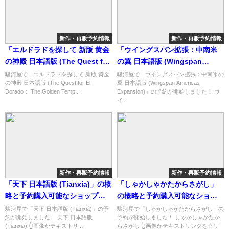
新作・再販予約情報
新作・再販予約情報
「エルドラドを探して 新版 黄金
「ウイングスパン拡張：中南米
の神殿 日本語版 (The Quest for
の翼 日本語版 (Wingspan
El Dorado： The Golden
Americas Expansion)」の概略
駿河屋で「エルドラドを探して 新版 黄金
駿河屋で「ウイングスパン拡張：中南米の
の神殿 日本語版 (The Quest for El
翼 日本語版 (Wingspan Americas
Temples)」の概略と予約購入可
と予約購入可能なショップ紹
Dorado： The Golden Temp...
Expansion)」の予約が開始しました！ ウ
能なショップ紹介！
介！
イ...
新作・再販予約情報
新作・再販予約情報
「天下 日本語版 (Tianxia)」の概
「しゃかしゃかたからさがし」
略と予約購入可能なショップ紹
の概略と予約購入可能なショッ
介！
プ紹介！
駿河屋で「天下 日本語版 (Tianxia)」の予
駿河屋で「しゃかしゃかたからさがし」の
約が開始しました！ 天下 日本語版
予約が開始しました！ しゃかしゃかたか
(Tianxia) 👆画像かテキストリ...
らさがし 👆画像かテキストリンクをクリ