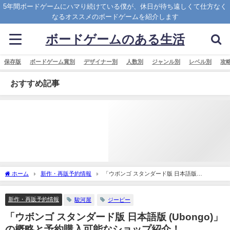
5年間ボードゲームにハマり続けている僕が、休日が待ち遠しくて仕方なく
なるオススメのボードゲームを紹介します
ボードゲームのある生活
保存版
ボードゲーム賞別
デザイナー別
人数別
ジャンル別
レベル別
攻
おすすめ記事
ホーム
新作・再販予約情報
「ウボンゴ スタンダード版 日本語版
(Ubongo)」の概略と予約購入可能なショップ紹介！
新作・再販予約情報
駿河屋
ジーピー
「ウボンゴ スタンダード版 日本語版 (Ubongo)」
の概略と予約購入可能なショップ紹介！