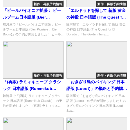
新作・再販予約情報
新作・再販予約情報
「ビールパイオニア拡張： ビー
「エルドラドを探して 新版 黄金
ルブーム日本語版 (Bier
の神殿 日本語版 (The Quest for
Pioniere： Bier Boom)」の概略
El Dorado： The Golden
駿河屋で「ビールパイオニア拡張： ビー
駿河屋で「エルドラドを探して 新版 黄金
ルブーム日本語版 (Bier Pioniere： Bier
の神殿 日本語版 (The Quest for El
と予約購入可能なショップ紹
Temples)」の概略と予約購入可
Boom)」の予約が開始しました！ ビール...
Dorado： The Golden Temp...
介！
能なショップ紹介！
新作・再販予約情報
新作・再販予約情報
「(再販) ラミィキューブ クラシ
「おきざり島のバイキング 日本
ック 日本語版 (Rummikub
語版 (Looot)」の概略と予約購入
Classic)」の概略と予約購入可能
可能なショップ紹介！
駿河屋で「(再販) ラミィキューブ クラシ
駿河屋で「おきざり島のバイキング 日本
ック 日本語版 (Rummikub Classic)」の予
語版 (Looot)」の予約が開始しました！ お
なショップ紹介！
約が開始しました！ (再販) ラミィキュ...
きざり島のバイキング 日本語版 (Looot)
&#x...