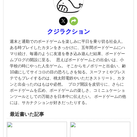
クジラクション
週末と通勤でのボードゲームを楽しみに平日を乗り切る社会人。
ある時プレイしたカタンをきっかけに、五年間ボードゲームにハ
マり続け、毎週のように友達を巻き込み遊んだ結果、ボードゲー
ムブログの開設に至る。 思えばボードゲームとの出会いは、小
学校の時にやった人生ゲーム。 そこからモノポリーと出会い、齢
10歳にしてサイコロの目の恐ろしさを知る。スーファミやプレス
テでもプレイするのは、桃太郎電鉄やいただきストリート。カタ
ンと出会ったのはもはや必然。 ブログ開設を皮切りに、さらに
ボードゲームを広め、ボードゲームの楽しさ、コミニュケーショ
ンツールとしての万能さを日本中に伝えたい。 ボードゲームの他
には、サカナクションが好きだったりする。
最近書いた記事