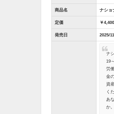
商品名
ナショ
定価
￥4,40
発売日
2025/11
ナ
19
労
金
資
く
あ
か