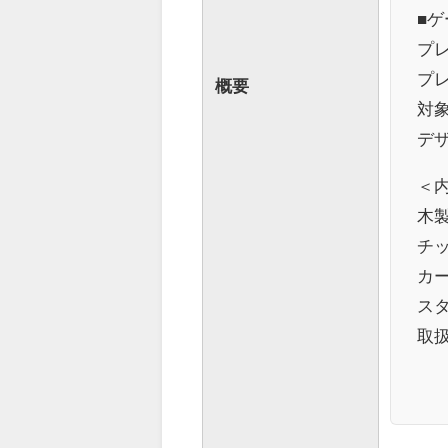
■ゲ
プレ
プレ
概要
対象
デ
＜
木製
チッ
カー
ス
取