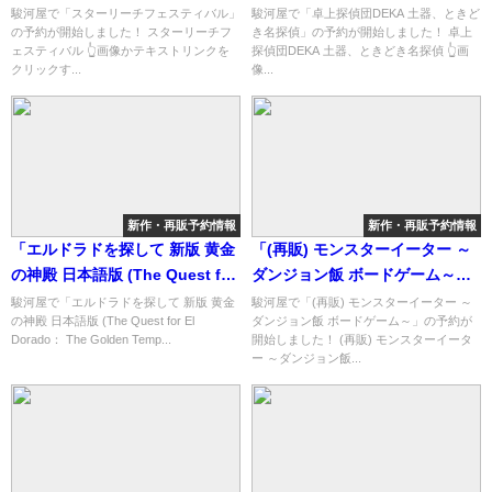
ョップ紹介！
可能なショップ紹介！
駿河屋で「スターリーチフェスティバル」
駿河屋で「卓上探偵団DEKA 土器、ときど
の予約が開始しました！ スターリーチフ
き名探偵」の予約が開始しました！ 卓上
ェスティバル 👆画像かテキストリンクを
探偵団DEKA 土器、ときどき名探偵 👆画
クリックす...
像...
新作・再販予約情報
新作・再販予約情報
「エルドラドを探して 新版 黄金
「(再販) モンスターイーター ～
の神殿 日本語版 (The Quest for
ダンジョン飯 ボードゲーム～」
El Dorado： The Golden
の概略と予約購入可能なショッ
駿河屋で「エルドラドを探して 新版 黄金
駿河屋で「(再販) モンスターイーター ～
の神殿 日本語版 (The Quest for El
ダンジョン飯 ボードゲーム～」の予約が
Temples)」の概略と予約購入可
プ紹介！
Dorado： The Golden Temp...
開始しました！ (再販) モンスターイータ
能なショップ紹介！
ー ～ダンジョン飯...