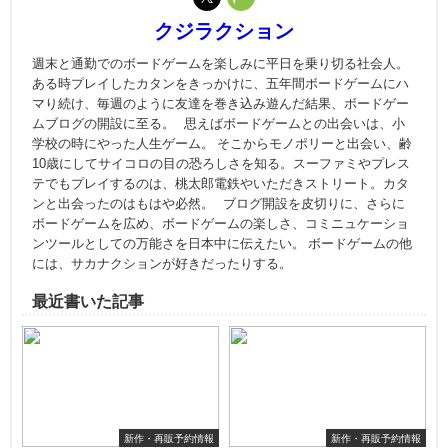
クジラクション
週末と通勤でのボードゲームを楽しみに平日を乗り切る社会人。
ある時プレイしたカタンをきっかけに、五年間ボードゲームにハ
マり続け、毎週のように友達を巻き込み遊んだ結果、ボードゲー
ムブログの開設に至る。 思えばボードゲームとの出会いは、小
学校の時にやった人生ゲーム。 そこからモノポリーと出会い、齢
10歳にしてサイコロの目の恐ろしさを知る。スーファミやプレス
テでもプレイするのは、桃太郎電鉄やいただきストリート。カタ
ンと出会ったのはもはや必然。 ブログ開設を皮切りに、さらに
ボードゲームを広め、ボードゲームの楽しさ、コミニュケーショ
ンツールとしての万能さを日本中に伝えたい。 ボードゲームの他
には、サカナクションが好きだったりする。
最近書いた記事
新作・再販予約情報
新作・再販予約情報