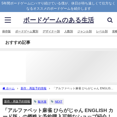
5年間ボードゲームにハマり続けている僕が、休日が待ち遠しくて仕方なく
なるオススメのボードゲームを紹介します
ボードゲームのある生活
保存版
ボードゲーム賞別
デザイナー別
人数別
ジャンル別
レベル別
攻
おすすめ記事
ホーム
新作・再販予約情報
「アルファベット麻雀 ひらがじゃん ENGLISH
カード版」の概略と予約購入可能なショップ紹介！
新作・再販予約情報
駿河屋
NEXT
「アルファベット麻雀 ひらがじゃん ENGLISH カ
ード版」の概略と予約購入可能なショップ紹介！