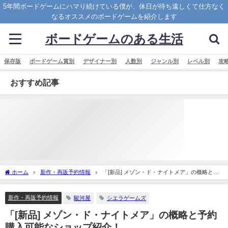
5年間ボードゲームにハマり続けている僕が、休日が待ち遠しくて仕方なく
なるオススメのボードゲームを紹介します
ボードゲームのある生活
保存版
ボードゲーム賞別
デザイナー別
人数別
ジャンル別
レベル別
攻
おすすめ記事
ホーム
新作・再販予約情報
「[新品] メゾン・ド・ナイトメア」の概略と予
約購入可能なショップ紹介！
新作・再販予約情報
駿河屋
シエラゲームズ
「[新品] メゾン・ド・ナイトメア」の概略と予約
購入可能なショップ紹介！