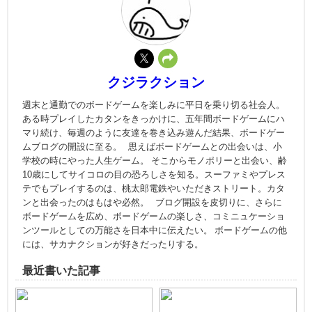
クジラクション
週末と通勤でのボードゲームを楽しみに平日を乗り切る社会人。
ある時プレイしたカタンをきっかけに、五年間ボードゲームにハ
マり続け、毎週のように友達を巻き込み遊んだ結果、ボードゲー
ムブログの開設に至る。 思えばボードゲームとの出会いは、小
学校の時にやった人生ゲーム。 そこからモノポリーと出会い、齢
10歳にしてサイコロの目の恐ろしさを知る。スーファミやプレス
テでもプレイするのは、桃太郎電鉄やいただきストリート。カタ
ンと出会ったのはもはや必然。 ブログ開設を皮切りに、さらに
ボードゲームを広め、ボードゲームの楽しさ、コミニュケーショ
ンツールとしての万能さを日本中に伝えたい。 ボードゲームの他
には、サカナクションが好きだったりする。
最近書いた記事