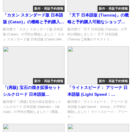
新作・再販予約情報
新作・再販予約情報
「カタン スタンダード版 日本語
「天下 日本語版 (Tianxia)」の概
版 (Catan)」の概略と予約購入可
略と予約購入可能なショップ紹
能なショップ紹介！
介！
駿河屋で「カタン スタンダード版 日本語
駿河屋で「天下 日本語版 (Tianxia)」の予
版 (Catan)」の予約が開始しました！ カタ
約が開始しました！ 天下 日本語版
ン スタンダード版 日本語版 (Catan) &#x...
(Tianxia) 👆画像かテキストリ...
新作・再販予約情報
新作・再販予約情報
「(再販) 宝石の煌き拡張セット
「ライトスピード： アリーナ 日
シルクロード 日本語版
本語版 (Light Speed：
(Splendor： silk road)」の概略
Arena)」の概略と予約購入可能
駿河屋で「(再販) 宝石の煌き拡張セット
駿河屋で「ライトスピード： アリーナ 日
シルクロード 日本語版 (Splendor： silk
本語版 (Light Speed： Arena)」の予約が
と予約購入可能なショップ紹
なショップ紹介！
road)」の予約が開始しました！ (再販...
開始しました！ ライトスピード： アリー
介！
ナ...