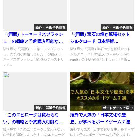
新作・再販予約情報
新作・再販予約情報
「(再販) トーネードスプラッシ
「(再販) 宝石の煌き拡張セット
ュ」の概略と予約購入可能なシ
シルクロード 日本語版
ョップ紹介！
(Splendor： silk road)」の概略
駿河屋で「(再販) トーネードスプラッシ
駿河屋で「(再販) 宝石の煌き拡張セット
ュ」の予約が開始しました！ (再販) トー
シルクロード 日本語版 (Splendor： silk
と予約購入可能なショップ紹
ネードスプラッシュ 👆画像かテキストリ
road)」の予約が開始しました！ (再販...
介！
ンク...
新作・再販予約情報
ボードゲームで学ぶ
「このエピローグは変わらな
海外で人気の「日本文化や歴
い」の概略と予約購入可能なシ
史」が学べるボードゲーム７選
ョップ紹介！
駿河屋で「このエピローグは変わらない」
海外で人気の「日本文化や歴史」をテーマ
の予約が開始しました！ このエピローグ
にした7つのボードゲームを紹介します。