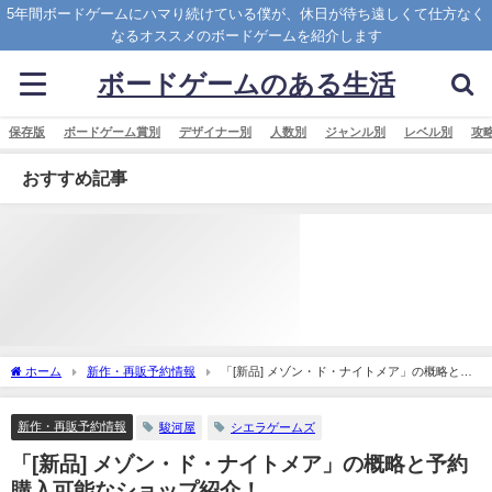
5年間ボードゲームにハマり続けている僕が、休日が待ち遠しくて仕方なく
なるオススメのボードゲームを紹介します
ボードゲームのある生活
保存版
ボードゲーム賞別
デザイナー別
人数別
ジャンル別
レベル別
攻
おすすめ記事
ホーム
新作・再販予約情報
「[新品] メゾン・ド・ナイトメア」の概略と予
約購入可能なショップ紹介！
新作・再販予約情報
駿河屋
シエラゲームズ
「[新品] メゾン・ド・ナイトメア」の概略と予約
購入可能なショップ紹介！