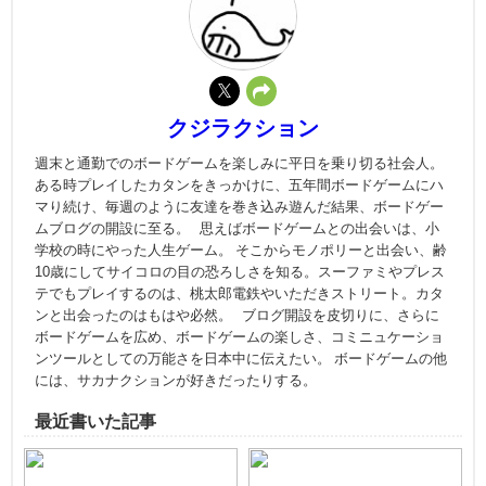
クジラクション
週末と通勤でのボードゲームを楽しみに平日を乗り切る社会人。
ある時プレイしたカタンをきっかけに、五年間ボードゲームにハ
マり続け、毎週のように友達を巻き込み遊んだ結果、ボードゲー
ムブログの開設に至る。 思えばボードゲームとの出会いは、小
学校の時にやった人生ゲーム。 そこからモノポリーと出会い、齢
10歳にしてサイコロの目の恐ろしさを知る。スーファミやプレス
テでもプレイするのは、桃太郎電鉄やいただきストリート。カタ
ンと出会ったのはもはや必然。 ブログ開設を皮切りに、さらに
ボードゲームを広め、ボードゲームの楽しさ、コミニュケーショ
ンツールとしての万能さを日本中に伝えたい。 ボードゲームの他
には、サカナクションが好きだったりする。
最近書いた記事