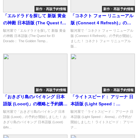
新作・再販予約情報
新作・再販予約情報
「エルドラドを探して 新版 黄金
「コネクト フォー リニューアル
の神殿 日本語版 (The Quest for
版 (Connect 4 Refresh)」の概
El Dorado： The Golden
略と予約購入可能なショップ紹
駿河屋で「エルドラドを探して 新版 黄金
駿河屋で「コネクト フォー リニューアル
の神殿 日本語版 (The Quest for El
版 (Connect 4 Refresh)」の予約が開始し
Temples)」の概略と予約購入可
介！
Dorado： The Golden Temp...
ました！ コネクト フォー リニューアル
能なショップ紹介！
版...
新作・再販予約情報
新作・再販予約情報
「おきざり島のバイキング 日本
「ライトスピード： アリーナ 日
語版 (Looot)」の概略と予約購入
本語版 (Light Speed：
可能なショップ紹介！
Arena)」の概略と予約購入可能
駿河屋で「おきざり島のバイキング 日本
駿河屋で「ライトスピード： アリーナ 日
語版 (Looot)」の予約が開始しました！ お
本語版 (Light Speed： Arena)」の予約が
なショップ紹介！
きざり島のバイキング 日本語版 (Looot)
開始しました！ ライトスピード： アリー
&#x...
ナ...