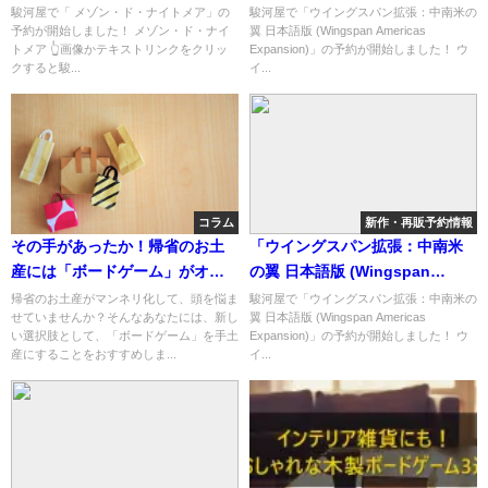
ョップ紹介！
Americas Expansion)」の概略
駿河屋で「 メゾン・ド・ナイトメア」の
駿河屋で「ウイングスパン拡張：中南米の
予約が開始しました！ メゾン・ド・ナイ
翼 日本語版 (Wingspan Americas
と予約購入可能なショップ紹
トメア 👆画像かテキストリンクをクリッ
Expansion)」の予約が開始しました！ ウ
介！
クすると駿...
イ...
コラム
新作・再販予約情報
その手があったか！帰省のお土
「ウイングスパン拡張：中南米
産には「ボードゲーム」がオス
の翼 日本語版 (Wingspan
スメな理由
Americas Expansion)」の概略
帰省のお土産がマンネリ化して、頭を悩ま
駿河屋で「ウイングスパン拡張：中南米の
せていませんか？そんなあなたには、新し
翼 日本語版 (Wingspan Americas
と予約購入可能なショップ紹
い選択肢として、「ボードゲーム」を手土
Expansion)」の予約が開始しました！ ウ
介！
産にすることをおすすめしま...
イ...