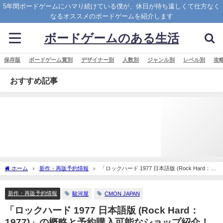
5年間ボードゲームにハマり続けている僕が、休日が待ち遠しくて仕方なく
なるオススメのボードゲームを紹介します
ボードゲームのある生活
保存版
ボードゲーム賞別
デザイナー別
人数別
ジャンル別
レベル別
攻
おすすめ記事
ホーム
新作・再販予約情報
「ロックハード 1977 日本語版 (Rock Hard：
1977)」の概略と予約購入可能なショップ紹介！
新作・再販予約情報
駿河屋
CMON JAPAN
「ロックハード 1977 日本語版 (Rock Hard：
1977)」の概略と予約購入可能なショップ紹介！