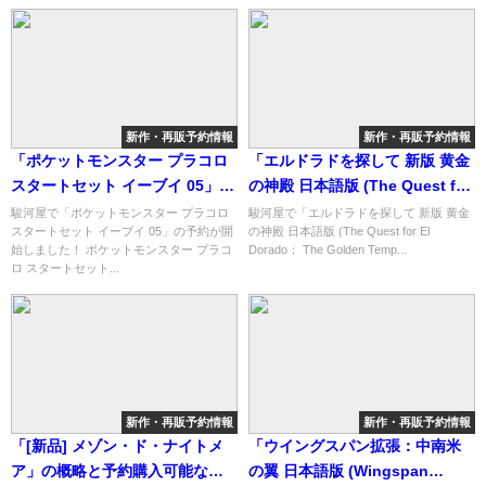
新作・再販予約情報
新作・再販予約情報
「ポケットモンスター プラコロ
「エルドラドを探して 新版 黄金
スタートセット イーブイ 05」の
の神殿 日本語版 (The Quest for
概略と予約購入可能なショップ
El Dorado： The Golden
駿河屋で「ポケットモンスター プラコロ
駿河屋で「エルドラドを探して 新版 黄金
スタートセット イーブイ 05」の予約が開
の神殿 日本語版 (The Quest for El
紹介！
Temples)」の概略と予約購入可
始しました！ ポケットモンスター プラコ
Dorado： The Golden Temp...
能なショップ紹介！
ロ スタートセット...
新作・再販予約情報
新作・再販予約情報
「[新品] メゾン・ド・ナイトメ
「ウイングスパン拡張：中南米
ア」の概略と予約購入可能なシ
の翼 日本語版 (Wingspan