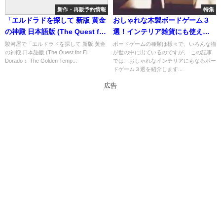
新作・再販予約情報
特集
「エルドラドを探して 新版 黄金
おしゃれな木製ボードゲーム３
の神殿 日本語版 (The Quest for
選！インテリア雑貨にも使え
El Dorado： The Golden
る！
駿河屋で「エルドラドを探して 新版 黄金
ボードゲームの種類は様々で、いろんな物
の神殿 日本語版 (The Quest for El
が世の中に出ているのですが、 この記事
Temples)」の概略と予約購入可
Dorado： The Golden Temp...
では、おしゃれなインテリアにもなるボー
能なショップ紹介！
ドゲーム３選を紹介します...
広告