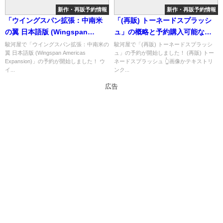
新作・再販予約情報
新作・再販予約情報
「ウイングスパン拡張：中南米
「(再販) トーネードスプラッシ
の翼 日本語版 (Wingspan
ュ」の概略と予約購入可能なシ
Americas Expansion)」の概略
ョップ紹介！
駿河屋で「ウイングスパン拡張：中南米の
駿河屋で「(再販) トーネードスプラッシ
翼 日本語版 (Wingspan Americas
ュ」の予約が開始しました！ (再販) トー
と予約購入可能なショップ紹
Expansion)」の予約が開始しました！ ウ
ネードスプラッシュ 👆画像かテキストリ
介！
イ...
ンク...
広告