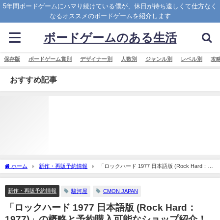
5年間ボードゲームにハマり続けている僕が、休日が待ち遠しくて仕方なく
なるオススメのボードゲームを紹介します
ボードゲームのある生活
保存版
ボードゲーム賞別
デザイナー別
人数別
ジャンル別
レベル別
攻
おすすめ記事
ホーム
新作・再販予約情報
「ロックハード 1977 日本語版 (Rock Hard：
1977)」の概略と予約購入可能なショップ紹介！
新作・再販予約情報
駿河屋
CMON JAPAN
「ロックハード 1977 日本語版 (Rock Hard：
1977)」の概略と予約購入可能なショップ紹介！