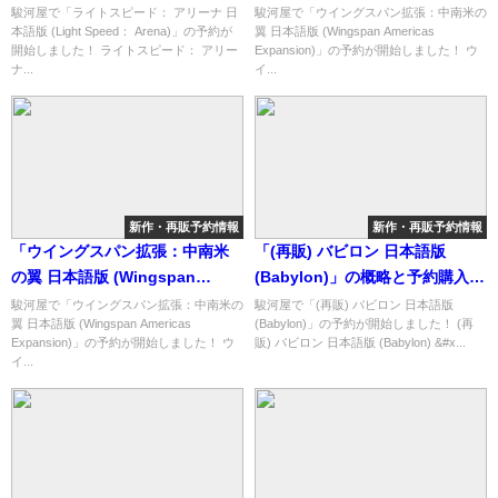
Arena)」の概略と予約購入可能
Americas Expansion)」の概略
駿河屋で「ライトスピード： アリーナ 日
駿河屋で「ウイングスパン拡張：中南米の
本語版 (Light Speed： Arena)」の予約が
翼 日本語版 (Wingspan Americas
なショップ紹介！
と予約購入可能なショップ紹
開始しました！ ライトスピード： アリー
Expansion)」の予約が開始しました！ ウ
介！
ナ...
イ...
新作・再販予約情報
新作・再販予約情報
「ウイングスパン拡張：中南米
「(再販) バビロン 日本語版
の翼 日本語版 (Wingspan
(Babylon)」の概略と予約購入可
Americas Expansion)」の概略
能なショップ紹介！
駿河屋で「ウイングスパン拡張：中南米の
駿河屋で「(再販) バビロン 日本語版
翼 日本語版 (Wingspan Americas
(Babylon)」の予約が開始しました！ (再
と予約購入可能なショップ紹
Expansion)」の予約が開始しました！ ウ
販) バビロン 日本語版 (Babylon) &#x...
介！
イ...