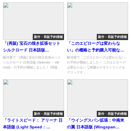
新作・再販予約情報
新作・再販予約情報
「(再販) 宝石の煌き拡張セット
「このエピローグは変わらな
シルクロード 日本語版
い」の概略と予約購入可能なシ
(Splendor： silk road)」の概略
ョップ紹介！
駿河屋で「(再販) 宝石の煌き拡張セット
駿河屋で「このエピローグは変わらない」
シルクロード 日本語版 (Splendor： silk
の予約が開始しました！ このエピローグ
と予約購入可能なショップ紹
road)」の予約が開始しました！ (再販...
は変わらない 👆画像かテキストリンクを
介！
クリックす...
新作・再販予約情報
新作・再販予約情報
「ライトスピード： アリーナ 日
「ウイングスパン拡張：中南米
本語版 (Light Speed：
の翼 日本語版 (Wingspan