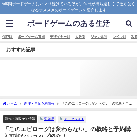
5年間ボードゲームにハマり続けている僕が、休日が待ち遠しくて仕方なく
なるオススメのボードゲームを紹介します
ボードゲームのある生活
保存版
ボードゲーム賞別
デザイナー別
人数別
ジャンル別
レベル別
攻
おすすめ記事
ホーム
新作・再販予約情報
「このエピローグは変わらない」の概略と予約
購入可能なショップ紹介！
新作・再販予約情報
駿河屋
アークライト
「このエピローグは変わらない」の概略と予約購
入可能なショップ紹介！