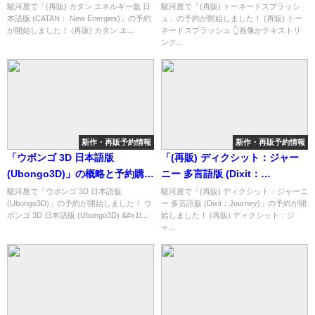
Energies)」の概略と予約購入可
ョップ紹介！
駿河屋で「(再販) カタン エネルギー版 日
駿河屋で「(再販) トーネードスプラッシ
本語版 (CATAN： New Energies)」の予約
ュ」の予約が開始しました！ (再販) トー
能なショップ紹介！
が開始しました！ (再販) カタン エ...
ネードスプラッシュ 👆画像かテキストリ
ンク...
新作・再販予約情報
新作・再販予約情報
「ウボンゴ 3D 日本語版
「(再販) ディクシット：ジャー
(Ubongo3D)」の概略と予約購入
ニー 多言語版 (Dixit：
可能なショップ紹介！
Journey)」の概略と予約購入可
駿河屋で「ウボンゴ 3D 日本語版
駿河屋で「(再販) ディクシット：ジャーニ
(Ubongo3D)」の予約が開始しました！ ウ
ー 多言語版 (Dixit：Journey)」の予約が開
能なショップ紹介！
ボンゴ 3D 日本語版 (Ubongo3D) &#x1f...
始しました！ (再販) ディクシット：ジ
ャ...