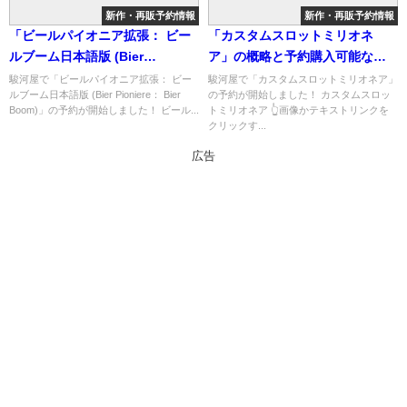
新作・再販予約情報
新作・再販予約情報
「ビールパイオニア拡張： ビー
「カスタムスロットミリオネ
ルブーム日本語版 (Bier
ア」の概略と予約購入可能なシ
Pioniere： Bier Boom)」の概略
ョップ紹介！
駿河屋で「ビールパイオニア拡張： ビー
駿河屋で「カスタムスロットミリオネア」
ルブーム日本語版 (Bier Pioniere： Bier
の予約が開始しました！ カスタムスロッ
と予約購入可能なショップ紹
Boom)」の予約が開始しました！ ビール...
トミリオネア 👆画像かテキストリンクを
介！
クリックす...
広告