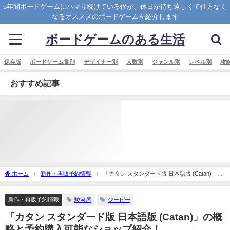
5年間ボードゲームにハマり続けている僕が、休日が待ち遠しくて仕方なく
なるオススメのボードゲームを紹介します
ボードゲームのある生活
保存版
ボードゲーム賞別
デザイナー別
人数別
ジャンル別
レベル別
攻
おすすめ記事
ホーム
新作・再販予約情報
「カタン スタンダード版 日本語版 (Catan)」の
概略と予約購入可能なショップ紹介！
新作・再販予約情報
駿河屋
ジーピー
「カタン スタンダード版 日本語版 (Catan)」の概
略と予約購入可能なショップ紹介！