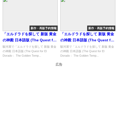
新作・再販予約情報
新作・再販予約情報
「エルドラドを探して 新版 黄金
「エルドラドを探して 新版 黄金
の神殿 日本語版 (The Quest for
の神殿 日本語版 (The Quest for
El Dorado： The Golden
El Dorado： The Golden
駿河屋で「エルドラドを探して 新版 黄金
駿河屋で「エルドラドを探して 新版 黄金
の神殿 日本語版 (The Quest for El
の神殿 日本語版 (The Quest for El
Temples)」の概略と予約購入可
Temples)」の概略と予約購入可
Dorado： The Golden Temp...
Dorado： The Golden Temp...
能なショップ紹介！
能なショップ紹介！
広告