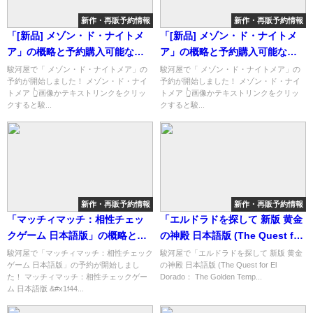
新作・再販予約情報
新作・再販予約情報
「[新品] メゾン・ド・ナイトメ
「[新品] メゾン・ド・ナイトメ
ア」の概略と予約購入可能なシ
ア」の概略と予約購入可能なシ
ョップ紹介！
ョップ紹介！
駿河屋で「 メゾン・ド・ナイトメア」の
駿河屋で「 メゾン・ド・ナイトメア」の
予約が開始しました！ メゾン・ド・ナイ
予約が開始しました！ メゾン・ド・ナイ
トメア 👆画像かテキストリンクをクリッ
トメア 👆画像かテキストリンクをクリッ
クすると駿...
クすると駿...
新作・再販予約情報
新作・再販予約情報
「マッチィマッチ：相性チェッ
「エルドラドを探して 新版 黄金
クゲーム 日本語版」の概略と予
の神殿 日本語版 (The Quest for
約購入可能なショップ紹介！
El Dorado： The Golden
駿河屋で「マッチィマッチ：相性チェック
駿河屋で「エルドラドを探して 新版 黄金
ゲーム 日本語版」の予約が開始しまし
の神殿 日本語版 (The Quest for El
Temples)」の概略と予約購入可
た！ マッチィマッチ：相性チェックゲー
Dorado： The Golden Temp...
能なショップ紹介！
ム 日本語版 &#x1f44...