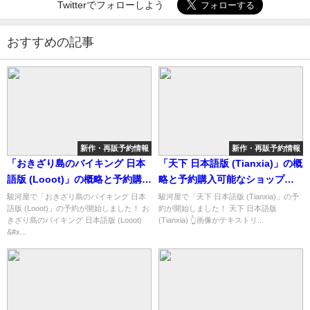
Twitterでフォローしよう
おすすめの記事
新作・再販予約情報
新作・再販予約情報
「おきざり島のバイキング 日本
「天下 日本語版 (Tianxia)」の概
語版 (Looot)」の概略と予約購入
略と予約購入可能なショップ紹
可能なショップ紹介！
介！
駿河屋で「おきざり島のバイキング 日本
駿河屋で「天下 日本語版 (Tianxia)」の予
語版 (Looot)」の予約が開始しました！ お
約が開始しました！ 天下 日本語版
きざり島のバイキング 日本語版 (Looot)
(Tianxia) 👆画像かテキストリ...
&#x...