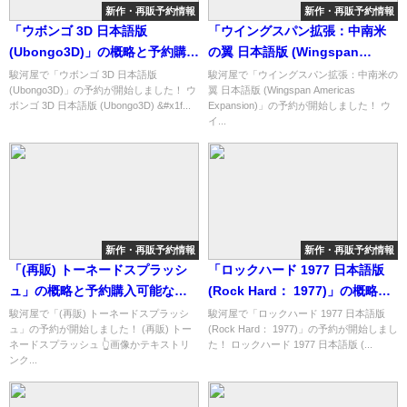
新作・再販予約情報
新作・再販予約情報
「ウボンゴ 3D 日本語版
「ウイングスパン拡張：中南米
(Ubongo3D)」の概略と予約購入
の翼 日本語版 (Wingspan
可能なショップ紹介！
Americas Expansion)」の概略
駿河屋で「ウボンゴ 3D 日本語版
駿河屋で「ウイングスパン拡張：中南米の
(Ubongo3D)」の予約が開始しました！ ウ
翼 日本語版 (Wingspan Americas
と予約購入可能なショップ紹
ボンゴ 3D 日本語版 (Ubongo3D) &#x1f...
Expansion)」の予約が開始しました！ ウ
介！
イ...
新作・再販予約情報
新作・再販予約情報
「(再販) トーネードスプラッシ
「ロックハード 1977 日本語版
ュ」の概略と予約購入可能なシ
(Rock Hard： 1977)」の概略と
ョップ紹介！
予約購入可能なショップ紹介！
駿河屋で「(再販) トーネードスプラッシ
駿河屋で「ロックハード 1977 日本語版
ュ」の予約が開始しました！ (再販) トー
(Rock Hard： 1977)」の予約が開始しまし
ネードスプラッシュ 👆画像かテキストリ
た！ ロックハード 1977 日本語版 (...
ンク...