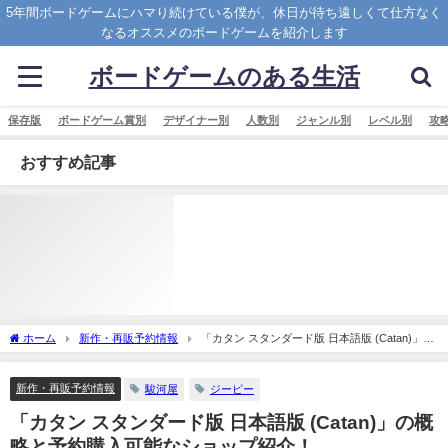
5年間ボードゲームにハマり続けている僕が、休日が待ち遠しくて仕方なく
なるオススメのボードゲームを紹介します
ボードゲームのある生活
保存版
ボードゲーム賞別
デザイナー別
人数別
ジャンル別
レベル別
攻
おすすめ記事
ホーム
新作・再販予約情報
「カタン スタンダード版 日本語版 (Catan)」の
概略と予約購入可能なショップ紹介！
新作・再販予約情報
駿河屋
ジーピー
「カタン スタンダード版 日本語版 (Catan)」の概
略と予約購入可能なショップ紹介！