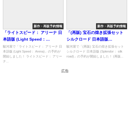
新作・再販予約情報
新作・再販予約情報
「ライトスピード： アリーナ 日
「(再販) 宝石の煌き拡張セット
本語版 (Light Speed：
シルクロード 日本語版
Arena)」の概略と予約購入可能
(Splendor： silk road)」の概略
駿河屋で「ライトスピード： アリーナ 日
駿河屋で「(再販) 宝石の煌き拡張セット
本語版 (Light Speed： Arena)」の予約が
シルクロード 日本語版 (Splendor： silk
なショップ紹介！
と予約購入可能なショップ紹
開始しました！ ライトスピード： アリー
road)」の予約が開始しました！ (再販...
介！
ナ...
広告