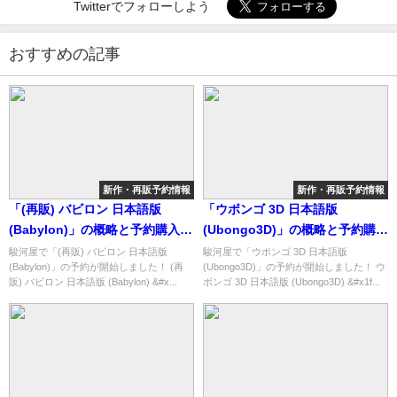
Twitterでフォローしよう
おすすめの記事
新作・再販予約情報
新作・再販予約情報
「(再販) バビロン 日本語版
「ウボンゴ 3D 日本語版
(Babylon)」の概略と予約購入可
(Ubongo3D)」の概略と予約購入
能なショップ紹介！
可能なショップ紹介！
駿河屋で「(再販) バビロン 日本語版
駿河屋で「ウボンゴ 3D 日本語版
(Babylon)」の予約が開始しました！ (再
(Ubongo3D)」の予約が開始しました！ ウ
販) バビロン 日本語版 (Babylon) &#x...
ボンゴ 3D 日本語版 (Ubongo3D) &#x1f...