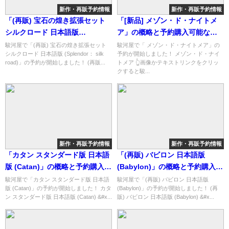
新作・再販予約情報
新作・再販予約情報
「(再販) 宝石の煌き拡張セット
「[新品] メゾン・ド・ナイトメ
シルクロード 日本語版
ア」の概略と予約購入可能なシ
(Splendor： silk road)」の概略
ョップ紹介！
駿河屋で「(再販) 宝石の煌き拡張セット
駿河屋で「 メゾン・ド・ナイトメア」の
シルクロード 日本語版 (Splendor： silk
予約が開始しました！ メゾン・ド・ナイ
と予約購入可能なショップ紹
road)」の予約が開始しました！ (再販...
トメア 👆画像かテキストリンクをクリッ
介！
クすると駿...
新作・再販予約情報
新作・再販予約情報
「カタン スタンダード版 日本語
「(再販) バビロン 日本語版
版 (Catan)」の概略と予約購入可
(Babylon)」の概略と予約購入可
能なショップ紹介！
能なショップ紹介！
駿河屋で「カタン スタンダード版 日本語
駿河屋で「(再販) バビロン 日本語版
版 (Catan)」の予約が開始しました！ カタ
(Babylon)」の予約が開始しました！ (再
ン スタンダード版 日本語版 (Catan) &#x...
販) バビロン 日本語版 (Babylon) &#x...