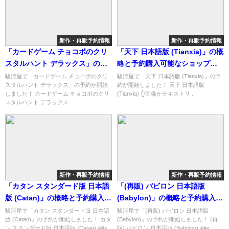
新作・再販予約情報
新作・再販予約情報
「カードゲーム チョコボのクリ
「天下 日本語版 (Tianxia)」の概
スタルハント デラックス」の概
略と予約購入可能なショップ紹
略と予約購入可能なショップ紹
介！
駿河屋で「カードゲーム チョコボのクリ
駿河屋で「天下 日本語版 (Tianxia)」の予
スタルハント デラックス」の予約が開始
約が開始しました！ 天下 日本語版
介！
しました！ カードゲーム チョコボのクリ
(Tianxia) 👆画像かテキストリ...
スタルハント デラックス...
新作・再販予約情報
新作・再販予約情報
「カタン スタンダード版 日本語
「(再販) バビロン 日本語版
版 (Catan)」の概略と予約購入可
(Babylon)」の概略と予約購入可
能なショップ紹介！
能なショップ紹介！
駿河屋で「カタン スタンダード版 日本語
駿河屋で「(再販) バビロン 日本語版
版 (Catan)」の予約が開始しました！ カタ
(Babylon)」の予約が開始しました！ (再
ン スタンダード版 日本語版 (Catan) &#x...
販) バビロン 日本語版 (Babylon) &#x...