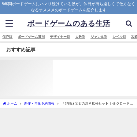
5年間ボードゲームにハマり続けている僕が、休日が待ち遠しくて仕方なく
なるオススメのボードゲームを紹介します
ボードゲームのある生活
保存版
ボードゲーム賞別
デザイナー別
人数別
ジャンル別
レベル別
攻
おすすめ記事
ホーム
新作・再販予約情報
「(再販) 宝石の煌き拡張セット シルクロード
日本語版 (Splendor： silk road)」の概略と予約購入可能なショップ紹介！