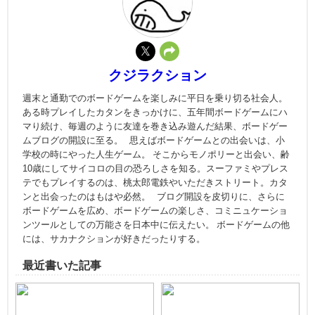
クジラクション
週末と通勤でのボードゲームを楽しみに平日を乗り切る社会人。
ある時プレイしたカタンをきっかけに、五年間ボードゲームにハ
マり続け、毎週のように友達を巻き込み遊んだ結果、ボードゲー
ムブログの開設に至る。 思えばボードゲームとの出会いは、小
学校の時にやった人生ゲーム。 そこからモノポリーと出会い、齢
10歳にしてサイコロの目の恐ろしさを知る。スーファミやプレス
テでもプレイするのは、桃太郎電鉄やいただきストリート。カタ
ンと出会ったのはもはや必然。 ブログ開設を皮切りに、さらに
ボードゲームを広め、ボードゲームの楽しさ、コミニュケーショ
ンツールとしての万能さを日本中に伝えたい。 ボードゲームの他
には、サカナクションが好きだったりする。
最近書いた記事