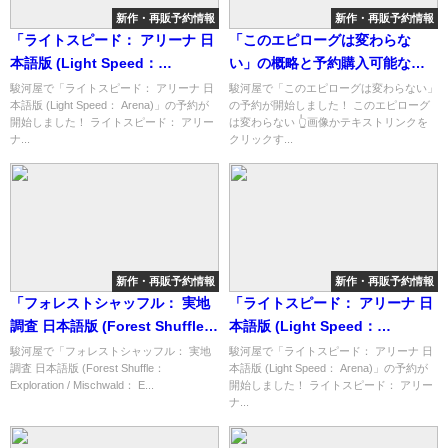
新作・再販予約情報
新作・再販予約情報
「ライトスピード： アリーナ 日
「このエピローグは変わらな
本語版 (Light Speed：
い」の概略と予約購入可能なシ
Arena)」の概略と予約購入可能
ョップ紹介！
駿河屋で「ライトスピード： アリーナ 日
駿河屋で「このエピローグは変わらない」
本語版 (Light Speed： Arena)」の予約が
の予約が開始しました！ このエピローグ
なショップ紹介！
開始しました！ ライトスピード： アリー
は変わらない 👆画像かテキストリンクを
ナ...
クリックす...
新作・再販予約情報
新作・再販予約情報
「フォレストシャッフル： 実地
「ライトスピード： アリーナ 日
調査 日本語版 (Forest Shuffle：
本語版 (Light Speed：
Exploration / Mischwald：
Arena)」の概略と予約購入可能
駿河屋で「フォレストシャッフル： 実地
駿河屋で「ライトスピード： アリーナ 日
調査 日本語版 (Forest Shuffle：
本語版 (Light Speed： Arena)」の予約が
Entdeckungen)」の概略と予約
なショップ紹介！
Exploration / Mischwald： E...
開始しました！ ライトスピード： アリー
購入可能なショップ紹介！
ナ...