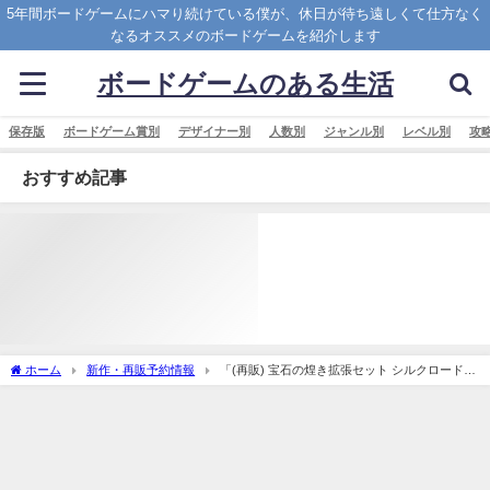
5年間ボードゲームにハマり続けている僕が、休日が待ち遠しくて仕方なく
なるオススメのボードゲームを紹介します
ボードゲームのある生活
保存版
ボードゲーム賞別
デザイナー別
人数別
ジャンル別
レベル別
攻
おすすめ記事
ホーム
新作・再販予約情報
「(再販) 宝石の煌き拡張セット シルクロード
日本語版 (Splendor： silk road)」の概略と予約購入可能なショップ紹介！