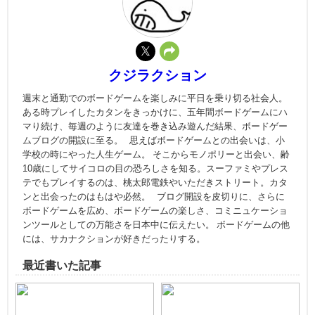
クジラクション
週末と通勤でのボードゲームを楽しみに平日を乗り切る社会人。
ある時プレイしたカタンをきっかけに、五年間ボードゲームにハ
マり続け、毎週のように友達を巻き込み遊んだ結果、ボードゲー
ムブログの開設に至る。 思えばボードゲームとの出会いは、小
学校の時にやった人生ゲーム。 そこからモノポリーと出会い、齢
10歳にしてサイコロの目の恐ろしさを知る。スーファミやプレス
テでもプレイするのは、桃太郎電鉄やいただきストリート。カタ
ンと出会ったのはもはや必然。 ブログ開設を皮切りに、さらに
ボードゲームを広め、ボードゲームの楽しさ、コミニュケーショ
ンツールとしての万能さを日本中に伝えたい。 ボードゲームの他
には、サカナクションが好きだったりする。
最近書いた記事