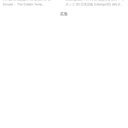
Temples)」の概略と予約購入可
Dorado： The Golden Temp...
ボンゴ 3D 日本語版 (Ubongo3D) &#x1f...
能なショップ紹介！
広告