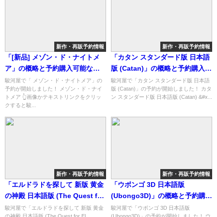
新作・再販予約情報
新作・再販予約情報
「[新品] メゾン・ド・ナイトメ
「カタン スタンダード版 日本語
ア」の概略と予約購入可能なシ
版 (Catan)」の概略と予約購入可
ョップ紹介！
能なショップ紹介！
駿河屋で「 メゾン・ド・ナイトメア」の
駿河屋で「カタン スタンダード版 日本語
予約が開始しました！ メゾン・ド・ナイ
版 (Catan)」の予約が開始しました！ カタ
トメア 👆画像かテキストリンクをクリッ
ン スタンダード版 日本語版 (Catan) &#x...
クすると駿...
新作・再販予約情報
新作・再販予約情報
「エルドラドを探して 新版 黄金
「ウボンゴ 3D 日本語版
の神殿 日本語版 (The Quest for
(Ubongo3D)」の概略と予約購入
El Dorado： The Golden
可能なショップ紹介！
駿河屋で「エルドラドを探して 新版 黄金
駿河屋で「ウボンゴ 3D 日本語版
の神殿 日本語版 (The Quest for El
(Ubongo3D)」の予約が開始しました！ ウ