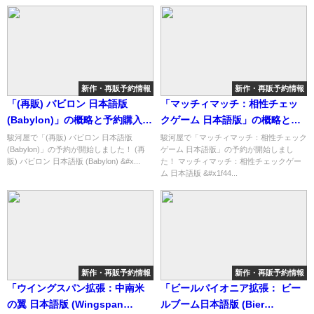
新作・再販予約情報
新作・再販予約情報
「(再販) バビロン 日本語版
「マッチィマッチ：相性チェッ
(Babylon)」の概略と予約購入可
クゲーム 日本語版」の概略と予
能なショップ紹介！
約購入可能なショップ紹介！
駿河屋で「(再販) バビロン 日本語版
駿河屋で「マッチィマッチ：相性チェック
(Babylon)」の予約が開始しました！ (再
ゲーム 日本語版」の予約が開始しまし
販) バビロン 日本語版 (Babylon) &#x...
た！ マッチィマッチ：相性チェックゲー
ム 日本語版 &#x1f44...
新作・再販予約情報
新作・再販予約情報
「ウイングスパン拡張：中南米
「ビールパイオニア拡張： ビー
の翼 日本語版 (Wingspan
ルブーム日本語版 (Bier