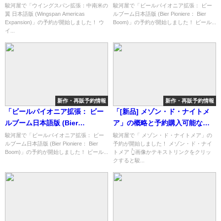
Americas Expansion)」の概略
Pioniere： Bier Boom)」の概略
駿河屋で「ウイングスパン拡張：中南米の
駿河屋で「ビールパイオニア拡張： ビー
翼 日本語版 (Wingspan Americas
ルブーム日本語版 (Bier Pioniere： Bier
と予約購入可能なショップ紹
と予約購入可能なショップ紹
Expansion)」の予約が開始しました！ ウ
Boom)」の予約が開始しました！ ビール...
介！
介！
イ...
新作・再販予約情報
新作・再販予約情報
「ビールパイオニア拡張： ビー
「[新品] メゾン・ド・ナイトメ
ルブーム日本語版 (Bier
ア」の概略と予約購入可能なシ
Pioniere： Bier Boom)」の概略
ョップ紹介！
駿河屋で「ビールパイオニア拡張： ビー
駿河屋で「 メゾン・ド・ナイトメア」の
ルブーム日本語版 (Bier Pioniere： Bier
予約が開始しました！ メゾン・ド・ナイ
と予約購入可能なショップ紹
Boom)」の予約が開始しました！ ビール...
トメア 👆画像かテキストリンクをクリッ
介！
クすると駿...