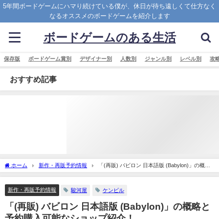
5年間ボードゲームにハマり続けている僕が、休日が待ち遠しくて仕方なく
なるオススメのボードゲームを紹介します
ボードゲームのある生活
保存版
ボードゲーム賞別
デザイナー別
人数別
ジャンル別
レベル別
攻
おすすめ記事
ホーム
新作・再販予約情報
「(再販) バビロン 日本語版 (Babylon)」の概略
と予約購入可能なショップ紹介！
新作・再販予約情報
駿河屋
ケンビル
「(再販) バビロン 日本語版 (Babylon)」の概略と
予約購入可能なショップ紹介！