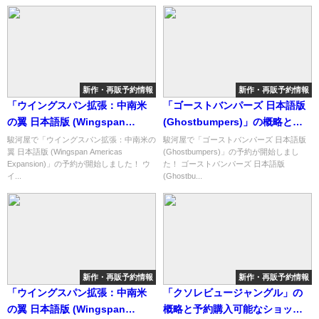
新作・再販予約情報
新作・再販予約情報
「ウイングスパン拡張：中南米
「ゴーストバンパーズ 日本語版
の翼 日本語版 (Wingspan
(Ghostbumpers)」の概略と予
Americas Expansion)」の概略
約購入可能なショップ紹介！
駿河屋で「ウイングスパン拡張：中南米の
駿河屋で「ゴーストバンパーズ 日本語版
翼 日本語版 (Wingspan Americas
(Ghostbumpers)」の予約が開始しまし
と予約購入可能なショップ紹
Expansion)」の予約が開始しました！ ウ
た！ ゴーストバンパーズ 日本語版
介！
イ...
(Ghostbu...
新作・再販予約情報
新作・再販予約情報
「ウイングスパン拡張：中南米
「クソレビュージャングル」の
の翼 日本語版 (Wingspan
概略と予約購入可能なショップ