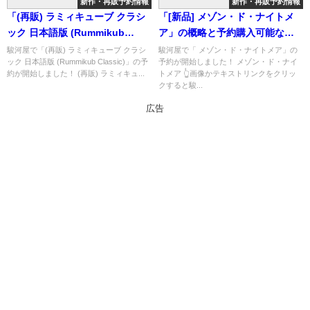
新作・再販予約情報
新作・再販予約情報
「(再販) ラミィキューブ クラシ
「[新品] メゾン・ド・ナイトメ
ック 日本語版 (Rummikub
ア」の概略と予約購入可能なシ
Classic)」の概略と予約購入可能
ョップ紹介！
駿河屋で「(再販) ラミィキューブ クラシ
駿河屋で「 メゾン・ド・ナイトメア」の
ック 日本語版 (Rummikub Classic)」の予
予約が開始しました！ メゾン・ド・ナイ
なショップ紹介！
約が開始しました！ (再販) ラミィキュ...
トメア 👆画像かテキストリンクをクリッ
クすると駿...
広告