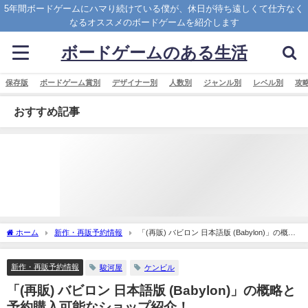
5年間ボードゲームにハマり続けている僕が、休日が待ち遠しくて仕方なく
なるオススメのボードゲームを紹介します
ボードゲームのある生活
保存版
ボードゲーム賞別
デザイナー別
人数別
ジャンル別
レベル別
攻
おすすめ記事
ホーム
新作・再販予約情報
「(再販) バビロン 日本語版 (Babylon)」の概略
と予約購入可能なショップ紹介！
新作・再販予約情報
駿河屋
ケンビル
「(再販) バビロン 日本語版 (Babylon)」の概略と
予約購入可能なショップ紹介！