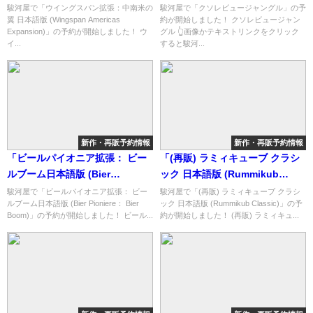
Americas Expansion)」の概略
紹介！
駿河屋で「ウイングスパン拡張：中南米の
駿河屋で「クソレビュージャングル」の予
翼 日本語版 (Wingspan Americas
約が開始しました！ クソレビュージャン
と予約購入可能なショップ紹
Expansion)」の予約が開始しました！ ウ
グル 👆画像かテキストリンクをクリック
介！
イ...
すると駿河...
新作・再販予約情報
新作・再販予約情報
「ビールパイオニア拡張： ビー
「(再販) ラミィキューブ クラシ
ルブーム日本語版 (Bier
ック 日本語版 (Rummikub
Pioniere： Bier Boom)」の概略
Classic)」の概略と予約購入可能
駿河屋で「ビールパイオニア拡張： ビー
駿河屋で「(再販) ラミィキューブ クラシ
ルブーム日本語版 (Bier Pioniere： Bier
ック 日本語版 (Rummikub Classic)」の予
と予約購入可能なショップ紹
なショップ紹介！
Boom)」の予約が開始しました！ ビール...
約が開始しました！ (再販) ラミィキュ...
介！