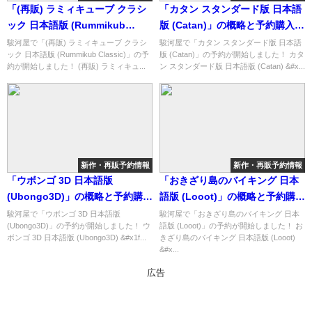
「(再販) ラミィキューブ クラシ
「カタン スタンダード版 日本語
ック 日本語版 (Rummikub
版 (Catan)」の概略と予約購入可
Classic)」の概略と予約購入可能
能なショップ紹介！
駿河屋で「(再販) ラミィキューブ クラシ
駿河屋で「カタン スタンダード版 日本語
ック 日本語版 (Rummikub Classic)」の予
版 (Catan)」の予約が開始しました！ カタ
なショップ紹介！
約が開始しました！ (再販) ラミィキュ...
ン スタンダード版 日本語版 (Catan) &#x...
新作・再販予約情報
新作・再販予約情報
「ウボンゴ 3D 日本語版
「おきざり島のバイキング 日本
(Ubongo3D)」の概略と予約購入
語版 (Looot)」の概略と予約購入
可能なショップ紹介！
可能なショップ紹介！
駿河屋で「ウボンゴ 3D 日本語版
駿河屋で「おきざり島のバイキング 日本
(Ubongo3D)」の予約が開始しました！ ウ
語版 (Looot)」の予約が開始しました！ お
ボンゴ 3D 日本語版 (Ubongo3D) &#x1f...
きざり島のバイキング 日本語版 (Looot)
&#x...
広告