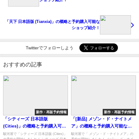
「天下 日本語版 (Tianxia)」の概略と予約購入可能な
ショップ紹介！
Twitterでフォローしよう
おすすめの記事
新作・再販予約情報
新作・再販予約情報
「シティーズ 日本語版
「[新品] メゾン・ド・ナイトメ
(Cities)」の概略と予約購入可能
ア」の概略と予約購入可能なシ
なショップ紹介！
ョップ紹介！
駿河屋で「シティーズ 日本語版 (Cities)」
駿河屋で「 メゾン・ド・ナイトメア」の