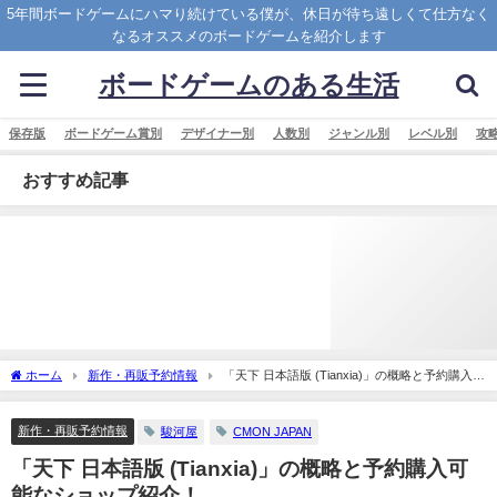
5年間ボードゲームにハマり続けている僕が、休日が待ち遠しくて仕方なく
なるオススメのボードゲームを紹介します
ボードゲームのある生活
保存版
ボードゲーム賞別
デザイナー別
人数別
ジャンル別
レベル別
攻
おすすめ記事
ホーム
新作・再販予約情報
「天下 日本語版 (Tianxia)」の概略と予約購入可
能なショップ紹介！
新作・再販予約情報
駿河屋
CMON JAPAN
「天下 日本語版 (Tianxia)」の概略と予約購入可
能なショップ紹介！