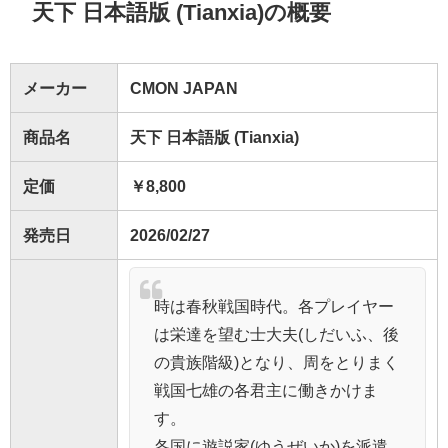
天下 日本語版 (Tianxia)の概要
メーカー
CMON JAPAN
商品名
天下 日本語版 (Tianxia)
定価
￥8,800
発売日
2026/02/27
時は春秋戦国時代。各プレイヤー
は栄達を望む士大夫(しだいふ、後
の貴族階級)となり、周をとりまく
戦国七雄の各君主に働きかけま
す。
各国に遊説家(ゆうぜいか)を派遣