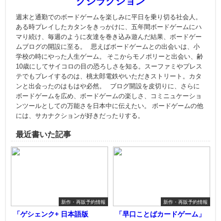
クジラクション
週末と通勤でのボードゲームを楽しみに平日を乗り切る社会人。
ある時プレイしたカタンをきっかけに、五年間ボードゲームにハ
マり続け、毎週のように友達を巻き込み遊んだ結果、ボードゲー
ムブログの開設に至る。 思えばボードゲームとの出会いは、小
学校の時にやった人生ゲーム。 そこからモノポリーと出会い、齢
10歳にしてサイコロの目の恐ろしさを知る。スーファミやプレス
テでもプレイするのは、桃太郎電鉄やいただきストリート。カタ
ンと出会ったのはもはや必然。 ブログ開設を皮切りに、さらに
ボードゲームを広め、ボードゲームの楽しさ、コミニュケーショ
ンツールとしての万能さを日本中に伝えたい。 ボードゲームの他
には、サカナクションが好きだったりする。
最近書いた記事
新作・再販予約情報
新作・再販予約情報
「ゲシェンク+ 日本語版
「早口ことばカードゲーム」