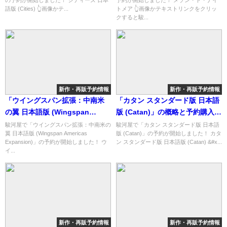
の予約が開始しました！ シティーズ 日本
予約が開始しました！ メゾン・ド・ナイ
語版 (Cities) 👆画像かテ...
トメア 👆画像かテキストリンクをクリッ
クすると駿...
新作・再販予約情報
新作・再販予約情報
「ウイングスパン拡張：中南米
「カタン スタンダード版 日本語
の翼 日本語版 (Wingspan
版 (Catan)」の概略と予約購入可
Americas Expansion)」の概略
能なショップ紹介！
駿河屋で「ウイングスパン拡張：中南米の
駿河屋で「カタン スタンダード版 日本語
翼 日本語版 (Wingspan Americas
版 (Catan)」の予約が開始しました！ カタ
と予約購入可能なショップ紹
Expansion)」の予約が開始しました！ ウ
ン スタンダード版 日本語版 (Catan) &#x...
介！
イ...
新作・再販予約情報
新作・再販予約情報