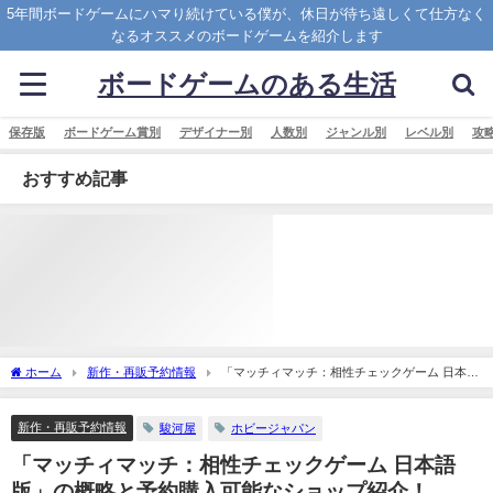
5年間ボードゲームにハマり続けている僕が、休日が待ち遠しくて仕方なく
なるオススメのボードゲームを紹介します
ボードゲームのある生活
保存版
ボードゲーム賞別
デザイナー別
人数別
ジャンル別
レベル別
攻
おすすめ記事
ホーム
新作・再販予約情報
「マッチィマッチ：相性チェックゲーム 日本語
版」の概略と予約購入可能なショップ紹介！
新作・再販予約情報
駿河屋
ホビージャパン
「マッチィマッチ：相性チェックゲーム 日本語
版」の概略と予約購入可能なショップ紹介！