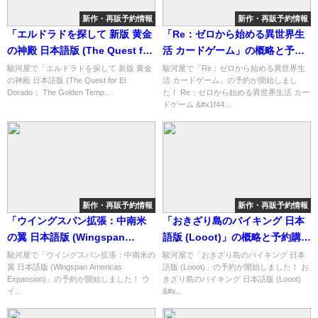
新作・再販予約情報
新作・再販予約情報
「エルドラドを探して 新版 黄金
「Re：ゼロから始める異世界生
の神殿 日本語版 (The Quest for
活 カードゲーム」の概略と予約
El Dorado： The Golden
購入可能なショップ紹介！
駿河屋で「エルドラドを探して 新版 黄金
駿河屋で「Re：ゼロから始める異世界生
の神殿 日本語版 (The Quest for El
活 カードゲーム」の予約が開始しまし
Temples)」の概略と予約購入可
Dorado： The Golden Temp...
た！ Re：ゼロから始める異世界生活 カー
能なショップ紹介！
ドゲーム &#x1f44...
新作・再販予約情報
新作・再販予約情報
「ウイングスパン拡張：中南米
「おきざり島のバイキング 日本
の翼 日本語版 (Wingspan
語版 (Looot)」の概略と予約購入
Americas Expansion)」の概略
可能なショップ紹介！
駿河屋で「ウイングスパン拡張：中南米の
駿河屋で「おきざり島のバイキング 日本
翼 日本語版 (Wingspan Americas
語版 (Looot)」の予約が開始しました！ お
と予約購入可能なショップ紹
Expansion)」の予約が開始しました！ ウ
きざり島のバイキング 日本語版 (Looot)
介！
イ...
&#x...