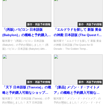
新作・再販予約情報
新作・再販予約情報
「(再販) バビロン 日本語版
「エルドラドを探して 新版 黄金
(Babylon)」の概略と予約購入可
の神殿 日本語版 (The Quest for
能なショップ紹介！
El Dorado： The Golden
駿河屋で「(再販) バビロン 日本語版
駿河屋で「エルドラドを探して 新版 黄金
(Babylon)」の予約が開始しました！ (再
の神殿 日本語版 (The Quest for El
Temples)」の概略と予約購入可
販) バビロン 日本語版 (Babylon) &#x...
Dorado： The Golden Temp...
能なショップ紹介！
新作・再販予約情報
新作・再販予約情報
「天下 日本語版 (Tianxia)」の概
「[新品] メゾン・ド・ナイトメ
略と予約購入可能なショップ紹
ア」の概略と予約購入可能なシ
介！
ョップ紹介！
駿河屋で「天下 日本語版 (Tianxia)」の予
駿河屋で「 メゾン・ド・ナイトメア」の
約が開始しました！ 天下 日本語版
予約が開始しました！ メゾン・ド・ナイ