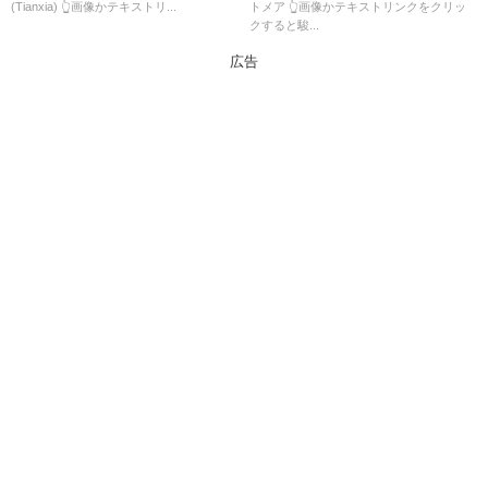
(Tianxia) 👆画像かテキストリ...
トメア 👆画像かテキストリンクをクリッ
クすると駿...
広告