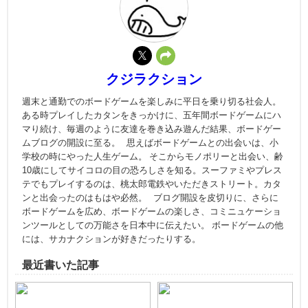
クジラクション
週末と通勤でのボードゲームを楽しみに平日を乗り切る社会人。
ある時プレイしたカタンをきっかけに、五年間ボードゲームにハ
マり続け、毎週のように友達を巻き込み遊んだ結果、ボードゲー
ムブログの開設に至る。 思えばボードゲームとの出会いは、小
学校の時にやった人生ゲーム。 そこからモノポリーと出会い、齢
10歳にしてサイコロの目の恐ろしさを知る。スーファミやプレス
テでもプレイするのは、桃太郎電鉄やいただきストリート。カタ
ンと出会ったのはもはや必然。 ブログ開設を皮切りに、さらに
ボードゲームを広め、ボードゲームの楽しさ、コミニュケーショ
ンツールとしての万能さを日本中に伝えたい。 ボードゲームの他
には、サカナクションが好きだったりする。
最近書いた記事